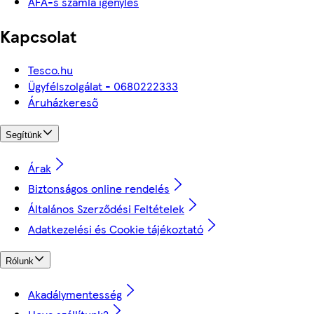
ÁFÁ-s számla igénylés
Kapcsolat
Tesco.hu
Ügyfélszolgálat - 0680222333
Áruházkereső
Segítünk
Árak
Biztonságos online rendelés
Általános Szerződési Feltételek
Adatkezelési és Cookie tájékoztató
Rólunk
Akadálymentesség