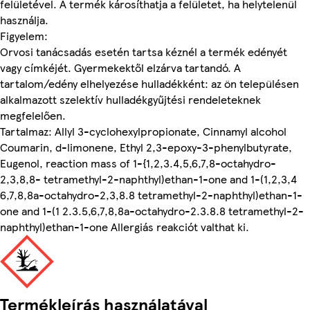
felületével. A termék károsíthatja a felületet, ha helytelenül
használja.
Figyelem:
Orvosi tanácsadás esetén tartsa kéznél a termék edényét
vagy címkéjét. Gyermekektől elzárva tartandó. A
tartalom/edény elhelyezése hulladékként: az ön településen
alkalmazott szelektív hulladékgyűjtési rendeleteknek
megfelelően.
Tartalmaz: Allyl 3-cyclohexylpropionate, Cinnamyl alcohol
Coumarin, d-limonene, Ethyl 2,3-epoxy-3-phenylbutyrate,
Eugenol, reaction mass of 1-{1,2,3.4,5,6,7,8-octahydro-
2,3,8,8- tetramethyl-2-naphthyl)ethan-1-one and 1-(1,2,3,4
6,7,8,8a-octahydro-2,3,8.8 tetramethyl-2-naphthyl)ethan-1-
one and 1-(1 2.3.5,6,7,8,8a-octahydro-2.3.8.8 tetramethyl-2-
naphthyl)ethan-1-one Allergiás reakciót valthat ki.
Termékleírás használatával