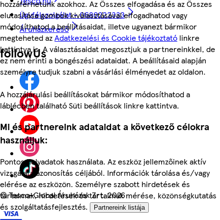
Tesco.hu
hozzáférhetünk azokhoz. Az Összes elfogadása és az Összes
Ügyfélszolgálat - 0680222333
elutasítása gombok kiválasztásával elfogadhatod vagy
módosíthatod a beállításaidat, illetve ugyanezt bármikor
Áruházkereső
megteheted az
Adatkezelési és Cookie tájékoztató
linkre
kattintva is. A választásaidat megosztjuk a partnereinkkel, de
followUs
ez nem érinti a böngészési adataidat. A beállításaid alapján
személyre tudjuk szabni a vásárlási élményedet az oldalon.
A hozzájárulási beállításokat bármikor módosíthatod a
láblécben található Süti beállítások linkre kattintva.
Mi és partnereink adataidat a következő célokra
használjuk:
Pontos helyadatok használata. Az eszköz jellemzőinek aktív
vizsgálata azonosítás céljából. Információk tárolása és/vagy
elérése az eszközön. Személyre szabott hirdetések és
©
Tesco-Global Áruházak Zrt. 2026
tartalmak, hirdetések és tartalmak mérése, közönségkutatás
és szolgáltatásfejlesztés.
Partnereink listája