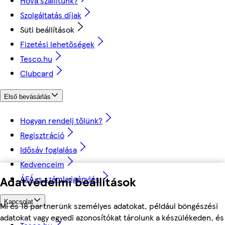
Hova szállítunk?
Szolgáltatás díjak
Süti beállítások
Fizetési lehetőségek
Tesco.hu
Clubcard
Első bevásárlás
Hogyan rendelj tőlünk?
Regisztráció
Idősáv foglalása
Kedvenceim
ÁFÁ-s számla igénylés
Adatvédelmi beállítások
Kapcsolat
Mi és 18 partnerünk személyes adatokat, például böngészési
adatokat vagy egyedi azonosítókat tárolunk a készülékeden, és