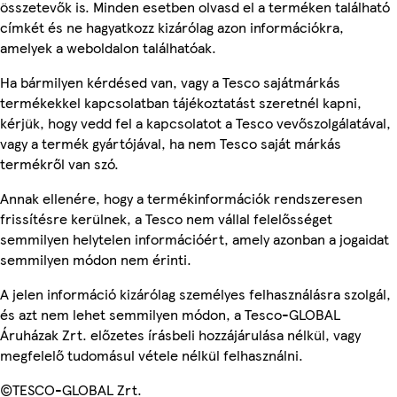
összetevők is. Minden esetben olvasd el a terméken található
címkét és ne hagyatkozz kizárólag azon információkra,
amelyek a weboldalon találhatóak.
Ha bármilyen kérdésed van, vagy a Tesco sajátmárkás
termékekkel kapcsolatban tájékoztatást szeretnél kapni,
kérjük, hogy vedd fel a kapcsolatot a Tesco vevőszolgálatával,
vagy a termék gyártójával, ha nem Tesco saját márkás
termékről van szó.
Annak ellenére, hogy a termékinformációk rendszeresen
frissítésre kerülnek, a Tesco nem vállal felelősséget
semmilyen helytelen információért, amely azonban a jogaidat
semmilyen módon nem érinti.
A jelen információ kizárólag személyes felhasználásra szolgál,
és azt nem lehet semmilyen módon, a Tesco-GLOBAL
Áruházak Zrt. előzetes írásbeli hozzájárulása nélkül, vagy
megfelelő tudomásul vétele nélkül felhasználni.
©TESCO-GLOBAL Zrt.