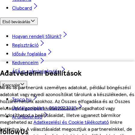
Clubcard
Első bevásárlás
Hogyan rendelj tőlünk?
Regisztráció
Idősáv foglalása
Kedvenceim
Adatvédelmi beállítások
ÁFÁ-s számla igénylés
Kapcsolat
Mi és 18 partnerünk személyes adatokat, például böngészési
adatokat vagy egyedi azonosítókat tárolunk a készülékeden, és
Tesco.hu
hozzáférhetünk azokhoz. Az Összes elfogadása és az Összes
Ügyfélszolgálat - 0680222333
elutasítása gombok kiválasztásával elfogadhatod vagy
módosíthatod a beállításaidat, illetve ugyanezt bármikor
Áruházkereső
megteheted az
Adatkezelési és Cookie tájékoztató
linkre
kattintva is. A választásaidat megosztjuk a partnereinkkel, de
followUs