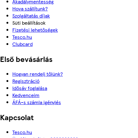
Akadálymentesség
Hova szállítunk?
Szolgáltatás díjak
Süti beállítások
Fizetési lehetőségek
Tesco.hu
Clubcard
Első bevásárlás
Hogyan rendelj tőlünk?
Regisztráció
Idősáv foglalása
Kedvenceim
ÁFÁ-s számla igénylés
Kapcsolat
Tesco.hu