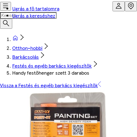
Ugrás a fő tartalomra
Ugrás a kereséshez
Otthon-hobbi
Barkácsolás
Festés és egyéb barkács kiegészítők
Handy festőhenger szett 3 darabos
Vissza a Festés és egyéb barkács kiegészítők