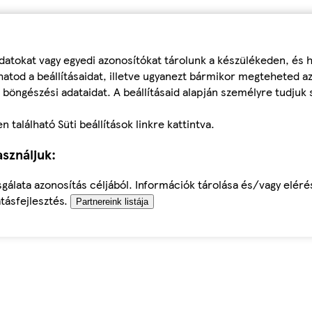
datokat vagy egyedi azonosítókat tárolunk a készülékeden, és
atod a beállításaidat, illetve ugyanezt bármikor megteheted a
 böngészési adataidat. A beállításaid alapján személyre tudjuk 
található Süti beállítások linkre kattintva.
sználjuk:
sgálata azonosítás céljából. Információk tárolása és/vagy elér
tásfejlesztés.
Partnereink listája