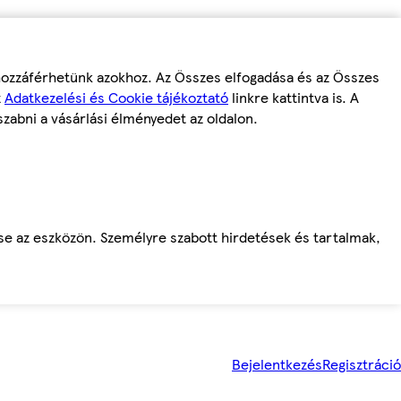
 hozzáférhetünk azokhoz. Az Összes elfogadása és az Összes
z
Adatkezelési és Cookie tájékoztató
linkre kattintva is. A
szabni a vásárlási élményedet az oldalon.
ése az eszközön. Személyre szabott hirdetések és tartalmak,
Bejelentkezés
Regisztráció