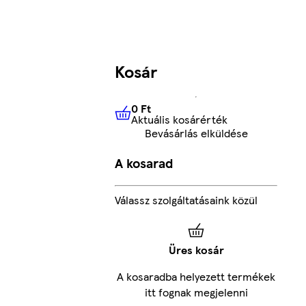
Kosár
0 Ft
Aktuális kosárérték
0 Ft
Aktuális kosárérték
Bevásárlás elküldése
A kosarad
Válassz szolgáltatásaink közül
Üres kosár
A kosaradba helyezett termékek
itt fognak megjelenni