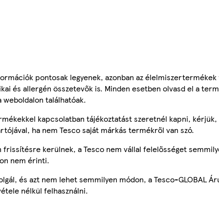
ormációk pontosak legyenek, azonban az élelmiszertermékek
tikai és allergén összetevők is. Minden esetben olvasd el a ter
a weboldalon találhatóak.
mékekkel kapcsolatban tájékoztatást szeretnél kapni, kérjük, 
ártójával, ha nem Tesco saját márkás termékről van szó.
frissítésre kerülnek, a Tesco nem vállal felelősséget semmily
on nem érinti.
szolgál, és azt nem lehet semmilyen módon, a Tesco-GLOBAL Ár
étele nélkül felhasználni.