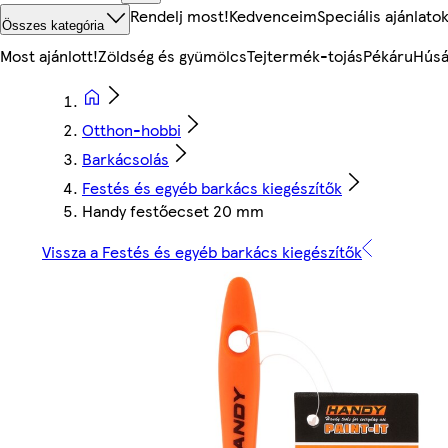
Rendelj most!
Kedvenceim
Speciális ajánlato
Összes kategória
Most ajánlott!
Zöldség és gyümölcs
Tejtermék-tojás
Pékáru
Húsá
Otthon-hobbi
Barkácsolás
Festés és egyéb barkács kiegészítők
Handy festőecset 20 mm
Vissza a Festés és egyéb barkács kiegészítők