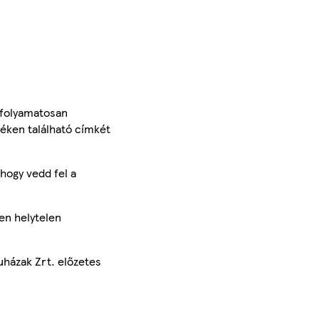
 folyamatosan
méken található címkét
hogy vedd fel a
en helytelen
uházak Zrt. előzetes