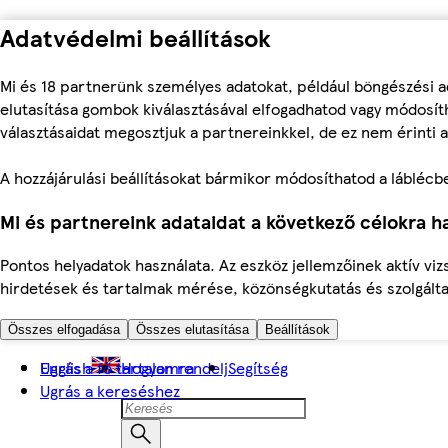
Adatvédelmi beállítások
Mi és 18 partnerünk személyes adatokat, például böngészési a
elutasítása gombok kiválasztásával elfogadhatod vagy módosíth
választásaidat megosztjuk a partnereinkkel, de ez nem érinti a
A hozzájárulási beállításokat bármikor módosíthatod a láblécben 
Mi és partnereink adataidat a következő célokra ha
Pontos helyadatok használata. Az eszköz jellemzőinek aktív viz
hirdetések és tartalmak mérése, közönségkutatás és szolgálta
Összes elfogadása
Összes elutasítása
Beállítások
Ugrás a fő tartalomra
English
Hogyan rendelj
Segítség
Ugrás a kereséshez