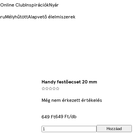
k
Online Club
Inspirációk
Nyár
ru
Mélyhűtött
Alapvető élelmiszerek
Handy festőecset 20 mm
Még nem érkezett értékelés
649 Ft/db
649 Ft
Hozzáad