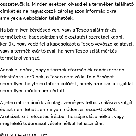
összetevők is. Minden esetben olvasd el a terméken található
címkét és ne hagyatkozz kizárólag azon információkra,
amelyek a weboldalon találhatóak.
Ha bármilyen kérdésed van, vagy a Tesco sajátmárkás
termékekkel kapcsolatban tájékoztatást szeretnél kapni,
kérjük, hogy vedd fel a kapcsolatot a Tesco vevőszolgálatával,
vagy a termék gyártójával, ha nem Tesco saját márkás
termékről van szó.
Annak ellenére, hogy a termékinformációk rendszeresen
frissítésre kerülnek, a Tesco nem vállal felelősséget
semmilyen helytelen információért, amely azonban a jogaidat
semmilyen módon nem érinti.
A jelen információ kizárólag személyes felhasználásra szolgál,
és azt nem lehet semmilyen módon, a Tesco-GLOBAL
Áruházak Zrt. előzetes írásbeli hozzájárulása nélkül, vagy
megfelelő tudomásul vétele nélkül felhasználni.
©TESCO-GLOBAL Zrt.