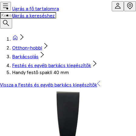
Ugrás a fő tartalomra
Ugrás a kereséshez
Otthon-hobbi
Barkácsolás
Festés és egyéb barkács kiegészítők
Handy festő spakli 40 mm
Vissza a Festés és egyéb barkács kiegészítők