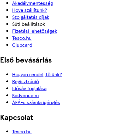
Akadálymentesség
Hova szállítunk?
Szolgáltatás díjak
Süti beállítások
Fizetési lehetőségek
Tesco.hu
Clubcard
Első bevásárlás
Hogyan rendelj tőlünk?
Regisztráció
Idősáv foglalása
Kedvenceim
ÁFÁ-s számla igénylés
Kapcsolat
Tesco.hu