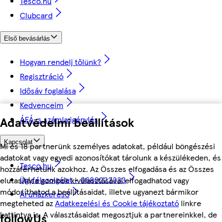
Tesco.hu
Clubcard
Első bevásárlás
Hogyan rendelj tőlünk?
Regisztráció
Idősáv foglalása
Kedvenceim
Adatvédelmi beállítások
ÁFÁ-s számla igénylés
Kapcsolat
Mi és 18 partnerünk személyes adatokat, például böngészési
adatokat vagy egyedi azonosítókat tárolunk a készülékeden, és
Tesco.hu
hozzáférhetünk azokhoz. Az Összes elfogadása és az Összes
Ügyfélszolgálat - 0680222333
elutasítása gombok kiválasztásával elfogadhatod vagy
módosíthatod a beállításaidat, illetve ugyanezt bármikor
Áruházkereső
megteheted az
Adatkezelési és Cookie tájékoztató
linkre
kattintva is. A választásaidat megosztjuk a partnereinkkel, de
followUs