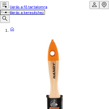
Ugrás a fő tartalomra
Ugrás a kereséshez