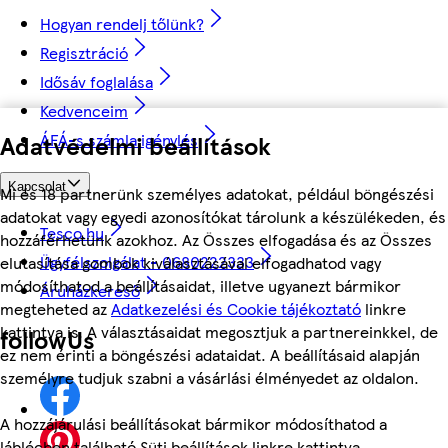
Hogyan rendelj tőlünk?
Regisztráció
Idősáv foglalása
Kedvenceim
Adatvédelmi beállítások
ÁFÁ-s számla igénylés
Kapcsolat
Mi és 18 partnerünk személyes adatokat, például böngészési
adatokat vagy egyedi azonosítókat tárolunk a készülékeden, és
Tesco.hu
hozzáférhetünk azokhoz. Az Összes elfogadása és az Összes
Ügyfélszolgálat - 0680222333
elutasítása gombok kiválasztásával elfogadhatod vagy
módosíthatod a beállításaidat, illetve ugyanezt bármikor
Áruházkereső
megteheted az
Adatkezelési és Cookie tájékoztató
linkre
kattintva is. A választásaidat megosztjuk a partnereinkkel, de
followUs
ez nem érinti a böngészési adataidat. A beállításaid alapján
személyre tudjuk szabni a vásárlási élményedet az oldalon.
A hozzájárulási beállításokat bármikor módosíthatod a
láblécben található Süti beállítások linkre kattintva.