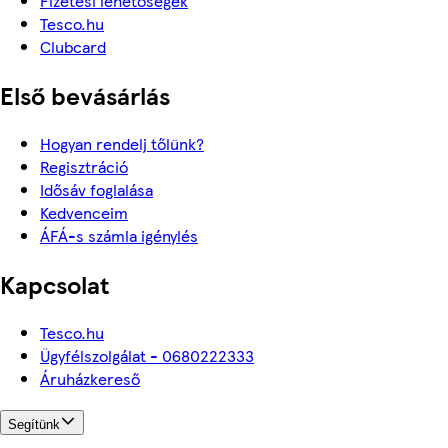
Fizetési lehetőségek
Tesco.hu
Clubcard
Első bevásárlás
Hogyan rendelj tőlünk?
Regisztráció
Idősáv foglalása
Kedvenceim
ÁFÁ-s számla igénylés
Kapcsolat
Tesco.hu
Ügyfélszolgálat - 0680222333
Áruházkereső
Segítünk