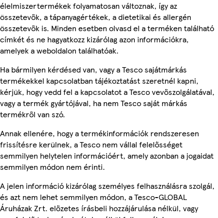
élelmiszertermékek folyamatosan változnak, így az
összetevők, a tápanyagértékek, a dietetikai és allergén
összetevők is. Minden esetben olvasd el a terméken található
címkét és ne hagyatkozz kizárólag azon információkra,
amelyek a weboldalon találhatóak.
Ha bármilyen kérdésed van, vagy a Tesco sajátmárkás
termékekkel kapcsolatban tájékoztatást szeretnél kapni,
kérjük, hogy vedd fel a kapcsolatot a Tesco vevőszolgálatával,
vagy a termék gyártójával, ha nem Tesco saját márkás
termékről van szó.
Annak ellenére, hogy a termékinformációk rendszeresen
frissítésre kerülnek, a Tesco nem vállal felelősséget
semmilyen helytelen információért, amely azonban a jogaidat
semmilyen módon nem érinti.
A jelen információ kizárólag személyes felhasználásra szolgál,
és azt nem lehet semmilyen módon, a Tesco-GLOBAL
Áruházak Zrt. előzetes írásbeli hozzájárulása nélkül, vagy