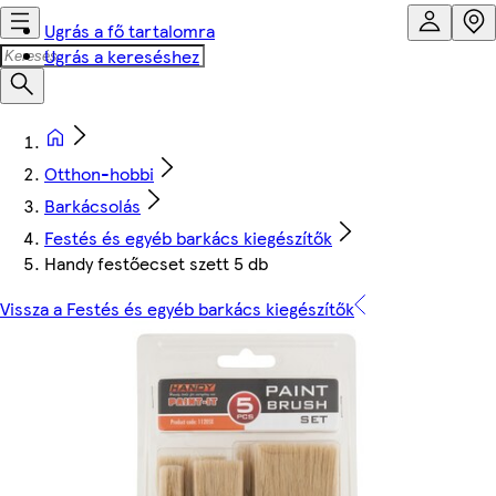
Ugrás a fő tartalomra
Ugrás a kereséshez
Otthon-hobbi
Barkácsolás
Festés és egyéb barkács kiegészítők
Handy festőecset szett 5 db
Vissza a Festés és egyéb barkács kiegészítők