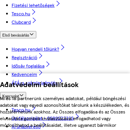
Fizetési lehetőségek
Tesco.hu
Clubcard
Első bevásárlás
Hogyan rendelj tőlünk?
Regisztráció
Idősáv foglalása
Kedvenceim
Adatvédelmi beállítások
ÁFÁ-s számla igénylés
Kapcsolat
Mi és 18 partnerünk személyes adatokat, például böngészési
adatokat vagy egyedi azonosítókat tárolunk a készülékeden, és
Tesco.hu
hozzáférhetünk azokhoz. Az Összes elfogadása és az Összes
Ügyfélszolgálat - 0680222333
elutasítása gombok kiválasztásával elfogadhatod vagy
módosíthatod a beállításaidat, illetve ugyanezt bármikor
Áruházkereső