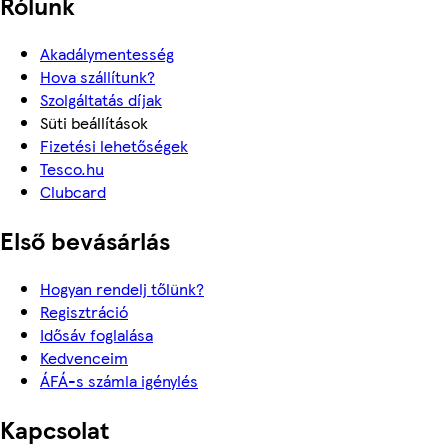
Rólunk
Akadálymentesség
Hova szállítunk?
Szolgáltatás díjak
Süti beállítások
Fizetési lehetőségek
Tesco.hu
Clubcard
Első bevásárlás
Hogyan rendelj tőlünk?
Regisztráció
Idősáv foglalása
Kedvenceim
ÁFÁ-s számla igénylés
Kapcsolat