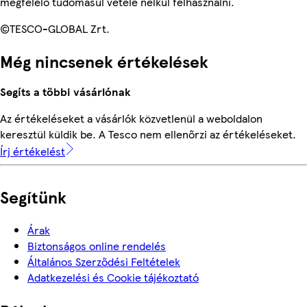
megfelelő tudomásul vétele nélkül felhasználni.
©TESCO-GLOBAL Zrt.
Még nincsenek értékelések
Segíts a többi vásárlónak
Az értékeléseket a vásárlók közvetlenül a weboldalon
keresztül küldik be. A Tesco nem ellenőrzi az értékeléseket.
Írj értékelést
Segítünk
Árak
Biztonságos online rendelés
Általános Szerződési Feltételek
Adatkezelési és Cookie tájékoztató