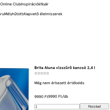
k
Online Club
Inspirációk
Nyár
ru
Mélyhűtött
Alapvető élelmiszerek
Brita Aluna vízszűrő kancsó 2,4 l
Még nem érkezett értékelés
9990 Ft/db
9990 Ft
Hozzáad