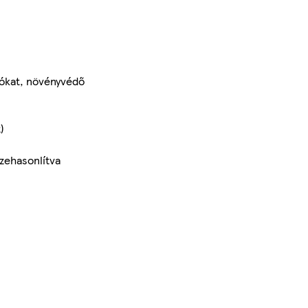
tókat, növényvédő
)
zehasonlítva