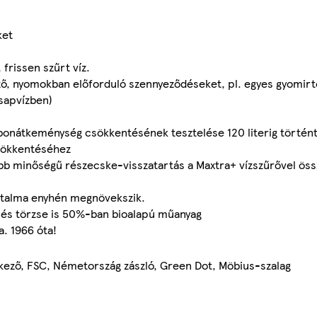
ket
 frissen szűrt víz.
böző, nyomokban előforduló szennyeződéseket, pl. egyes gyomir
sapvízben)
rbonátkeménység csökkentésének tesztelése 120 literig történt
csökkentéséhez
obb minőségű részecske-visszatartás a Maxtra+ vízszűrővel öss
tartalma enyhén megnövekszik.
e és törzse is 50%-ban bioalapú műanyag
a. 1966 óta!
tkező, FSC, Németország zászló, Green Dot, Möbius-szalag