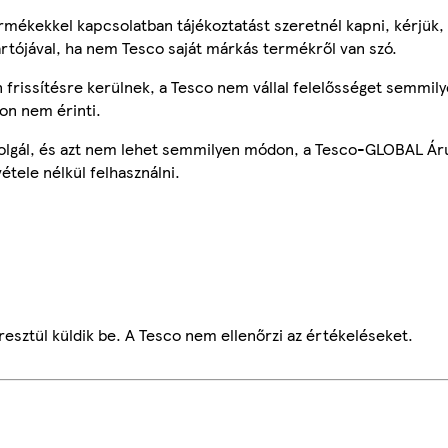
mékekkel kapcsolatban tájékoztatást szeretnél kapni, kérjük, 
ártójával, ha nem Tesco saját márkás termékről van szó.
frissítésre kerülnek, a Tesco nem vállal felelősséget semmily
on nem érinti.
szolgál, és azt nem lehet semmilyen módon, a Tesco-GLOBAL Ár
étele nélkül felhasználni.
esztül küldik be. A Tesco nem ellenőrzi az értékeléseket.