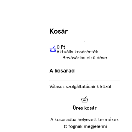
Kosár
0 Ft
Aktuális kosárérték
0 Ft
Aktuális kosárérték
Bevásárlás elküldése
A kosarad
Válassz szolgáltatásaink közül
Üres kosár
A kosaradba helyezett termékek
itt fognak megjelenni