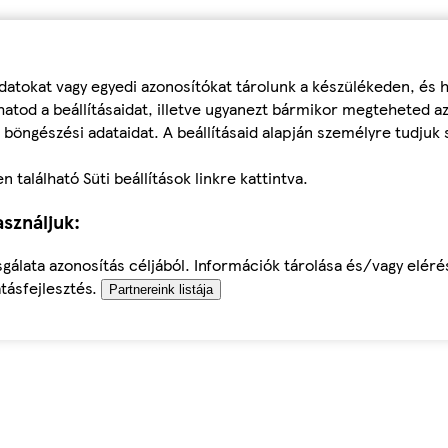
datokat vagy egyedi azonosítókat tárolunk a készülékeden, és
atod a beállításaidat, illetve ugyanezt bármikor megteheted a
 böngészési adataidat. A beállításaid alapján személyre tudjuk 
található Süti beállítások linkre kattintva.
sználjuk:
sgálata azonosítás céljából. Információk tárolása és/vagy elér
tásfejlesztés.
Partnereink listája