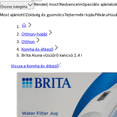
Rendelj most!
Kedvenceim
Speciális ajánlato
Összes kategória
Most ajánlott!
Zöldség és gyümölcs
Tejtermék-tojás
Pékáru
Húsá
Otthon-hobbi
Otthon
Konyha és étkező
Brita Aluna vízszűrő kancsó 2,4 l
Vissza a Konyha és étkező