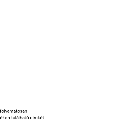
 folyamatosan
méken található címkét