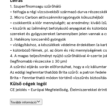
Leírás
1. Szuperfinomsagu szűrőháló
- felfogja a régi vízcsövekből származó durva részecské
2. Micro Carbon aktivszénmikrogyöngyök kókuszhéjból
- csökkentik a klór mennyiségét; az eredmény: kiváló ízű,
- kiszűrik az ízélményt befolyásoló anyagokat és külön
szereket és gyógyszereket (amennyiben jelen vannak a c
3. Hatékony ioncserélő gyöngyök
- vízlágyításhoz, a készülékek védelme érdekében (a ka
- különböző fémek, pl. az ólom és réz mennyiségének 
4. A magas teljesítményt nyújtó szűrőhálóval 4-szerte j
(legfinomabb részecske ≥ 30 μm)
A szűrési eljárás során előfordulhat, hogy a víz kálium
Az eddigi legfenntarthatóbb Brita szűrő: a patron fedel
Brita - Fenntartható módon történő vízszűrés biztosítás
Külső cégek logói
CE jelölés - Európai Megfelelőség, Élelmiszerekkel érin
További információ