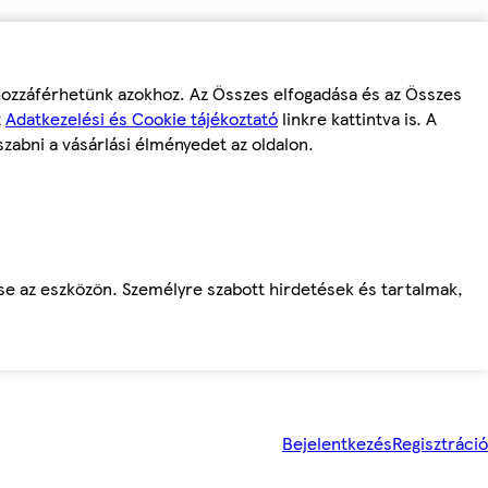
 hozzáférhetünk azokhoz. Az Összes elfogadása és az Összes
z
Adatkezelési és Cookie tájékoztató
linkre kattintva is. A
szabni a vásárlási élményedet az oldalon.
ése az eszközön. Személyre szabott hirdetések és tartalmak,
Bejelentkezés
Regisztráció