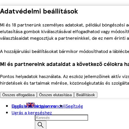
Adatvédelmi beállítások
Mi és 18 partnerünk személyes adatokat, például böngészési a
elutasítása gombok kiválasztásával elfogadhatod vagy módosíth
választásaidat megosztjuk a partnereinkkel, de ez nem érinti a
A hozzájárulási beállításokat bármikor módosíthatod a láblécben 
Mi és partnereink adataidat a következő célokra ha
Pontos helyadatok használata. Az eszköz jellemzőinek aktív viz
hirdetések és tartalmak mérése, közönségkutatás és szolgálta
Összes elfogadása
Összes elutasítása
Beállítások
Ugrás a fő tartalomra
English
Hogyan rendelj
Segítség
Ugrás a kereséshez