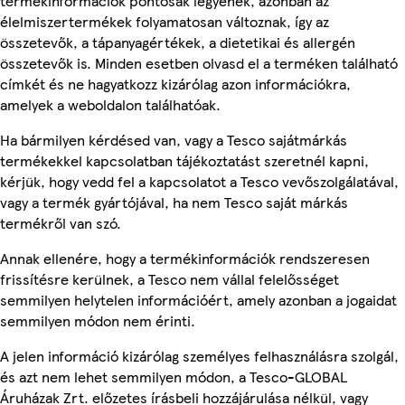
termékinformációk pontosak legyenek, azonban az
élelmiszertermékek folyamatosan változnak, így az
összetevők, a tápanyagértékek, a dietetikai és allergén
összetevők is. Minden esetben olvasd el a terméken található
címkét és ne hagyatkozz kizárólag azon információkra,
amelyek a weboldalon találhatóak.
Ha bármilyen kérdésed van, vagy a Tesco sajátmárkás
termékekkel kapcsolatban tájékoztatást szeretnél kapni,
kérjük, hogy vedd fel a kapcsolatot a Tesco vevőszolgálatával,
vagy a termék gyártójával, ha nem Tesco saját márkás
termékről van szó.
Annak ellenére, hogy a termékinformációk rendszeresen
frissítésre kerülnek, a Tesco nem vállal felelősséget
semmilyen helytelen információért, amely azonban a jogaidat
semmilyen módon nem érinti.
A jelen információ kizárólag személyes felhasználásra szolgál,
és azt nem lehet semmilyen módon, a Tesco-GLOBAL
Áruházak Zrt. előzetes írásbeli hozzájárulása nélkül, vagy