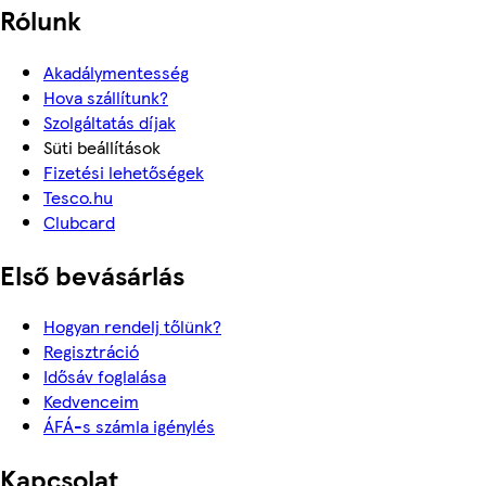
Rólunk
Akadálymentesség
Hova szállítunk?
Szolgáltatás díjak
Süti beállítások
Fizetési lehetőségek
Tesco.hu
Clubcard
Első bevásárlás
Hogyan rendelj tőlünk?
Regisztráció
Idősáv foglalása
Kedvenceim
ÁFÁ-s számla igénylés
Kapcsolat