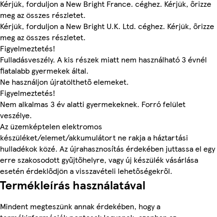
Kérjük, forduljon a New Bright France. céghez. Kérjük, őrizze
meg az összes részletet.
Kérjük, forduljon a New Bright U.K. Ltd. céghez. Kérjük, őrizze
meg az összes részletet.
Figyelmeztetés!
Fulladásveszély. A kis részek miatt nem használható 3 évnél
fiatalabb gyermekek által.
Ne használjon újratölthető elemeket.
Figyelmeztetés!
Nem alkalmas 3 év alatti gyermekeknek. Forró felület
veszélye.
Az üzemképtelen elektromos
készüléket/elemet/akkumulátort ne rakja a háztartási
hulladékok közé. Az újrahasznosítás érdekében juttassa el egy
erre szakosodott gyűjtőhelyre, vagy új készülék vásárlása
esetén érdeklődjön a visszavételi lehetőségekről.
Termékleírás használatával
Mindent megteszünk annak érdekében, hogy a