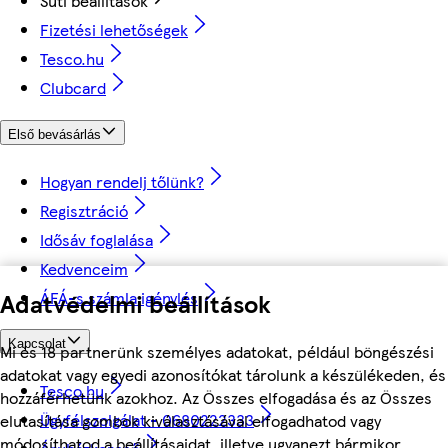
Süti beállítások
Fizetési lehetőségek
Tesco.hu
Clubcard
Első bevásárlás
Hogyan rendelj tőlünk?
Regisztráció
Idősáv foglalása
Kedvenceim
ÁFÁ-s számla igénylés
Adatvédelmi beállítások
Kapcsolat
Mi és 18 partnerünk személyes adatokat, például böngészési
adatokat vagy egyedi azonosítókat tárolunk a készülékeden, és
Tesco.hu
hozzáférhetünk azokhoz. Az Összes elfogadása és az Összes
Ügyfélszolgálat - 0680222333
elutasítása gombok kiválasztásával elfogadhatod vagy
módosíthatod a beállításaidat, illetve ugyanezt bármikor