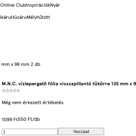
k
Online Club
Inspirációk
Nyár
ékáru
Húsáru
Mélyhűtött
135 mm x 98 mm 2 db
M.N.C. vízlepergető fólia visszapillantó tükörre 135 mm x
Még nem érkezett értékelés
550 Ft/db
1099 Ft
Hozzáad