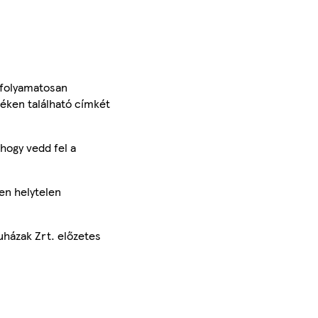
 folyamatosan
méken található címkét
hogy vedd fel a
en helytelen
uházak Zrt. előzetes