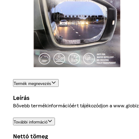
Termék megnevezés
Leírás
Bővebb termékinformációért tájékozódjon a www.globi
További információ
Nettó tömeg