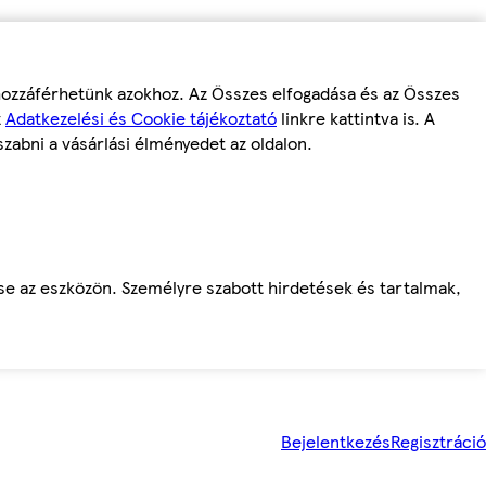
 hozzáférhetünk azokhoz. Az Összes elfogadása és az Összes
z
Adatkezelési és Cookie tájékoztató
linkre kattintva is. A
szabni a vásárlási élményedet az oldalon.
ése az eszközön. Személyre szabott hirdetések és tartalmak,
Bejelentkezés
Regisztráció