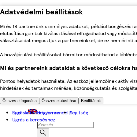
Adatvédelmi beállítások
Mi és 18 partnerünk személyes adatokat, például böngészési a
elutasítása gombok kiválasztásával elfogadhatod vagy módosíth
választásaidat megosztjuk a partnereinkkel, de ez nem érinti a
A hozzájárulási beállításokat bármikor módosíthatod a láblécben 
Mi és partnereink adataidat a következő célokra ha
Pontos helyadatok használata. Az eszköz jellemzőinek aktív viz
hirdetések és tartalmak mérése, közönségkutatás és szolgálta
Összes elfogadása
Összes elutasítása
Beállítások
Ugrás a fő tartalomra
English
Hogyan rendelj
Segítség
Ugrás a kereséshez