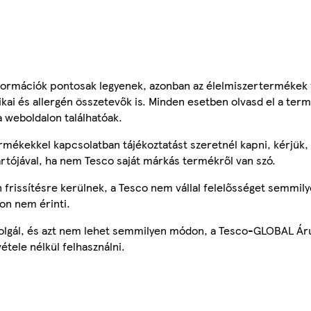
ormációk pontosak legyenek, azonban az élelmiszertermékek
tikai és allergén összetevők is. Minden esetben olvasd el a ter
a weboldalon találhatóak.
mékekkel kapcsolatban tájékoztatást szeretnél kapni, kérjük, 
ártójával, ha nem Tesco saját márkás termékről van szó.
frissítésre kerülnek, a Tesco nem vállal felelősséget semmily
on nem érinti.
szolgál, és azt nem lehet semmilyen módon, a Tesco-GLOBAL Ár
étele nélkül felhasználni.