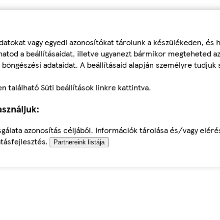
datokat vagy egyedi azonosítókat tárolunk a készülékeden, és
atod a beállításaidat, illetve ugyanezt bármikor megteheted a
 böngészési adataidat. A beállításaid alapján személyre tudjuk 
található Süti beállítások linkre kattintva.
sználjuk:
sgálata azonosítás céljából. Információk tárolása és/vagy elér
tásfejlesztés.
Partnereink listája