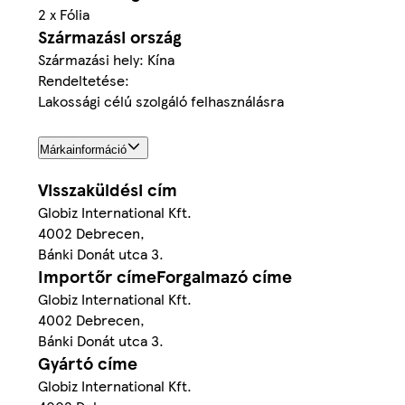
2 x Fólia
Származási ország
Származási hely: Kína
Rendeltetése:
Lakossági célú szolgáló felhasználásra
Márkainformáció
Visszaküldési cím
Globiz International Kft.
4002 Debrecen,
Bánki Donát utca 3.
Importőr címeForgalmazó címe
Globiz International Kft.
4002 Debrecen,
Bánki Donát utca 3.
Gyártó címe
Globiz International Kft.