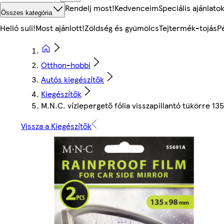
Rendelj most!
Kedvenceim
Speciális ajánlato
Összes kategória
Helló suli!
Most ajánlott!
Zöldség és gyümölcs
Tejtermék-tojás
P
Otthon-hobbi
Autós kiegészítők
Kiegészítők
M.N.C. vízlepergető fólia visszapillantó tükörre 
Vissza a Kiegészítők