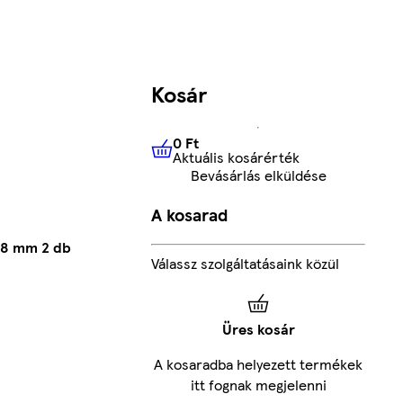
Kosár
0 Ft
Aktuális kosárérték
0 Ft
Aktuális kosárérték
Bevásárlás elküldése
A kosarad
 98 mm 2 db
Válassz szolgáltatásaink közül
Üres kosár
A kosaradba helyezett termékek
itt fognak megjelenni