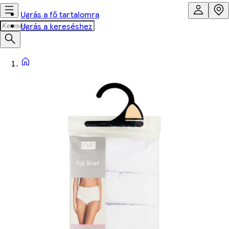
Ugrás a fő tartalomra
Ugrás a kereséshez