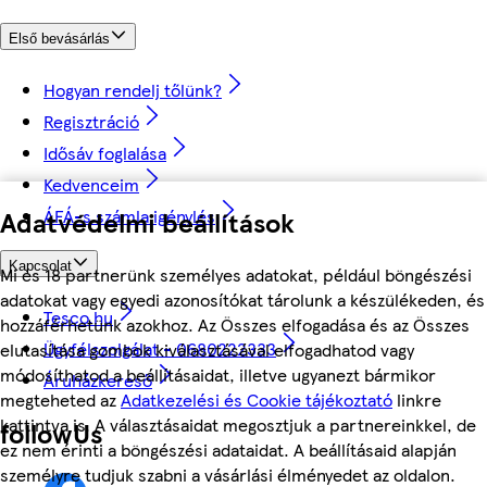
Első bevásárlás
Hogyan rendelj tőlünk?
Regisztráció
Idősáv foglalása
Kedvenceim
Adatvédelmi beállítások
ÁFÁ-s számla igénylés
Kapcsolat
Mi és 18 partnerünk személyes adatokat, például böngészési
adatokat vagy egyedi azonosítókat tárolunk a készülékeden, és
Tesco.hu
hozzáférhetünk azokhoz. Az Összes elfogadása és az Összes
Ügyfélszolgálat - 0680222333
elutasítása gombok kiválasztásával elfogadhatod vagy
módosíthatod a beállításaidat, illetve ugyanezt bármikor
Áruházkereső
megteheted az
Adatkezelési és Cookie tájékoztató
linkre
kattintva is. A választásaidat megosztjuk a partnereinkkel, de
followUs
ez nem érinti a böngészési adataidat. A beállításaid alapján
személyre tudjuk szabni a vásárlási élményedet az oldalon.