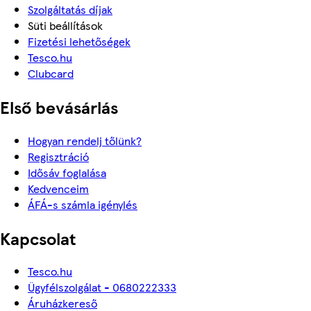
Szolgáltatás díjak
Süti beállítások
Fizetési lehetőségek
Tesco.hu
Clubcard
Első bevásárlás
Hogyan rendelj tőlünk?
Regisztráció
Idősáv foglalása
Kedvenceim
ÁFÁ-s számla igénylés
Kapcsolat
Tesco.hu
Ügyfélszolgálat - 0680222333
Áruházkereső