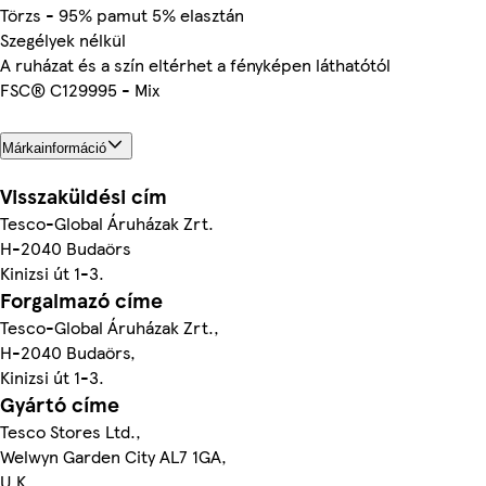
Törzs - 95% pamut 5% elasztán
Szegélyek nélkül
A ruházat és a szín eltérhet a fényképen láthatótól
FSC® C129995 - Mix
Márkainformáció
Visszaküldési cím
Tesco-Global Áruházak Zrt.
H-2040 Budaörs
Kinizsi út 1-3.
Forgalmazó címe
Tesco-Global Áruházak Zrt.,
H-2040 Budaörs,
Kinizsi út 1-3.
Gyártó címe
Tesco Stores Ltd.,
Welwyn Garden City AL7 1GA,
U.K.