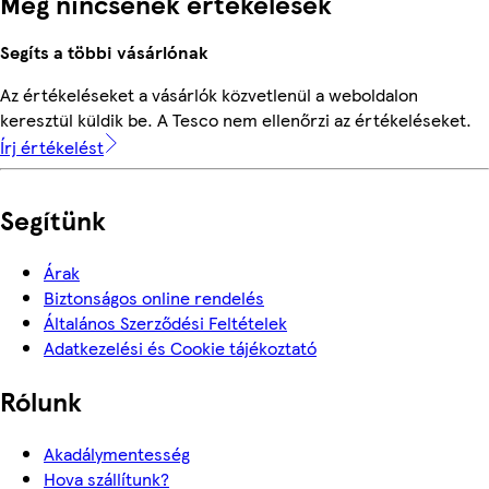
Még nincsenek értékelések
Segíts a többi vásárlónak
Az értékeléseket a vásárlók közvetlenül a weboldalon
keresztül küldik be. A Tesco nem ellenőrzi az értékeléseket.
Írj értékelést
Segítünk
Árak
Biztonságos online rendelés
Általános Szerződési Feltételek
Adatkezelési és Cookie tájékoztató
Rólunk
Akadálymentesség
Hova szállítunk?