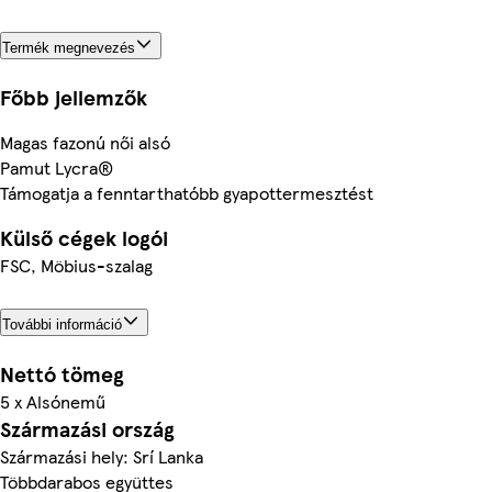
Termék megnevezés
Főbb jellemzők
Magas fazonú női alsó
Pamut Lycra®
Támogatja a fenntarthatóbb gyapottermesztést
Külső cégek logói
FSC, Möbius-szalag
További információ
Nettó tömeg
5 x Alsónemű
Származási ország
Származási hely: Srí Lanka
Többdarabos együttes