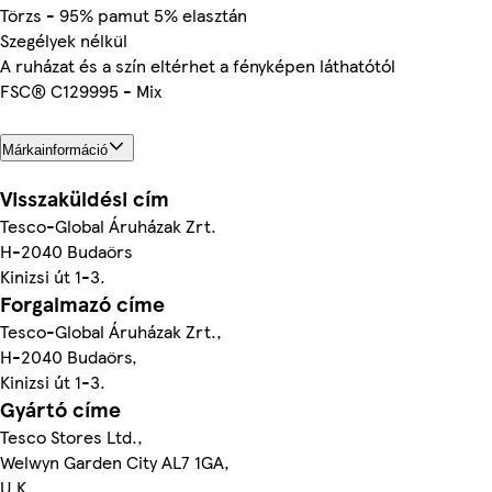
Törzs - 95% pamut 5% elasztán
Szegélyek nélkül
A ruházat és a szín eltérhet a fényképen láthatótól
FSC® C129995 - Mix
Márkainformáció
Visszaküldési cím
Tesco-Global Áruházak Zrt.
H-2040 Budaörs
Kinizsi út 1-3.
Forgalmazó címe
Tesco-Global Áruházak Zrt.,
H-2040 Budaörs,
Kinizsi út 1-3.
Gyártó címe
Tesco Stores Ltd.,
Welwyn Garden City AL7 1GA,
U.K.