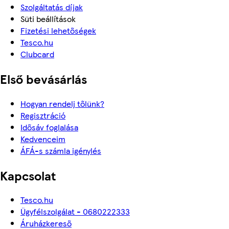
Szolgáltatás díjak
Süti beállítások
Fizetési lehetőségek
Tesco.hu
Clubcard
Első bevásárlás
Hogyan rendelj tőlünk?
Regisztráció
Idősáv foglalása
Kedvenceim
ÁFÁ-s számla igénylés
Kapcsolat
Tesco.hu
Ügyfélszolgálat - 0680222333
Áruházkereső