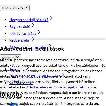
Első bevásárlás
Hogyan rendelj tőlünk?
Regisztráció
Idősáv foglalása
Kedvenceim
Adatvédelmi beállítások
ÁFÁ-s számla igénylés
Kapcsolat
Mi és 18 partnerünk személyes adatokat, például böngészési
adatokat vagy egyedi azonosítókat tárolunk a készülékeden, és
Tesco.hu
hozzáférhetünk azokhoz. Az Összes elfogadása és az Összes
Ügyfélszolgálat - 0680222333
elutasítása gombok kiválasztásával elfogadhatod vagy
módosíthatod a beállításaidat, illetve ugyanezt bármikor
Áruházkereső
megteheted az
Adatkezelési és Cookie tájékoztató
linkre
kattintva is. A választásaidat megosztjuk a partnereinkkel, de
followUs
ez nem érinti a böngészési adataidat. A beállításaid alapján
személyre tudjuk szabni a vásárlási élményedet az oldalon.