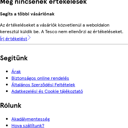
Még nincsenek értékelések
Segíts a többi vásárlónak
Az értékeléseket a vásárlók közvetlenül a weboldalon
keresztül küldik be. A Tesco nem ellenőrzi az értékeléseket.
Írj értékelést
Segítünk
Árak
Biztonságos online rendelés
Általános Szerződési Feltételek
Adatkezelési és Cookie tájékoztató
Rólunk
Akadálymentesség
Hova szállítunk?