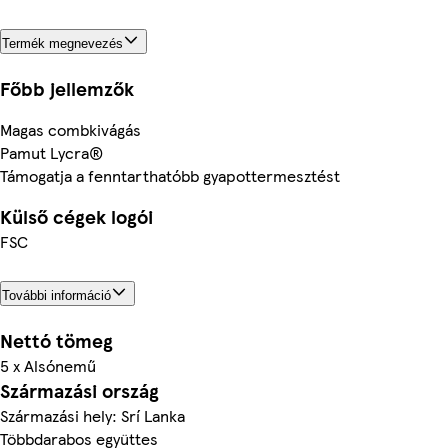
Termék megnevezés
Főbb jellemzők
Magas combkivágás
Pamut Lycra®
Támogatja a fenntarthatóbb gyapottermesztést
Külső cégek logói
FSC
További információ
Nettó tömeg
5 x Alsónemű
Származási ország
Származási hely: Srí Lanka
Többdarabos együttes