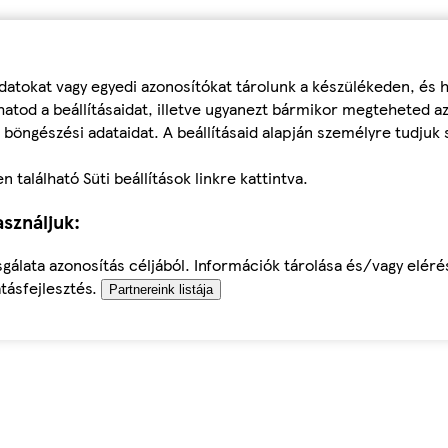
datokat vagy egyedi azonosítókat tárolunk a készülékeden, és
atod a beállításaidat, illetve ugyanezt bármikor megteheted a
 böngészési adataidat. A beállításaid alapján személyre tudjuk 
található Süti beállítások linkre kattintva.
sználjuk:
sgálata azonosítás céljából. Információk tárolása és/vagy elér
tásfejlesztés.
Partnereink listája