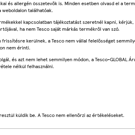
tikai és allergén összetevők is. Minden esetben olvasd el a ter
a weboldalon találhatóak.
mékekkel kapcsolatban tájékoztatást szeretnél kapni, kérjük, 
ártójával, ha nem Tesco saját márkás termékről van szó.
frissítésre kerülnek, a Tesco nem vállal felelősséget semmily
on nem érinti.
szolgál, és azt nem lehet semmilyen módon, a Tesco-GLOBAL Ár
étele nélkül felhasználni.
esztül küldik be. A Tesco nem ellenőrzi az értékeléseket.