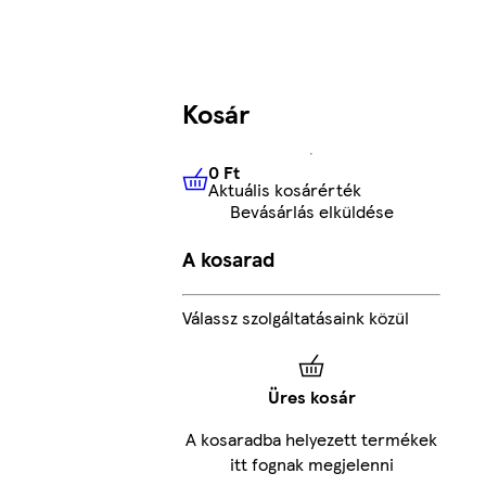
Kosár
0 Ft
Aktuális kosárérték
0 Ft
Aktuális kosárérték
Bevásárlás elküldése
A kosarad
Válassz szolgáltatásaink közül
Üres kosár
A kosaradba helyezett termékek
itt fognak megjelenni