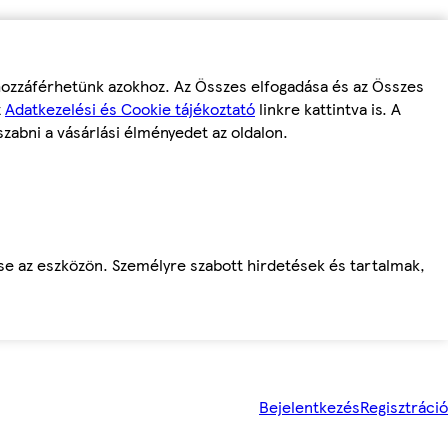
 hozzáférhetünk azokhoz. Az Összes elfogadása és az Összes
z
Adatkezelési és Cookie tájékoztató
linkre kattintva is. A
szabni a vásárlási élményedet az oldalon.
ése az eszközön. Személyre szabott hirdetések és tartalmak,
Bejelentkezés
Regisztráció