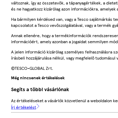
változnak, így az összetevők, a tápanyagértékek, a diete
és ne hagyatkozz kizárólag azon információkra, amelyek 
Ha bármilyen kérdésed van, vagy a Tesco sajátmárkás ter
kapcsolatot a Tesco vevőszolgálatával, vagy a termék gy
Annak ellenére, hogy a termékinformációk rendszeresen 
információért, amely azonban a jogaidat semmilyen mód
A jelen információ kizárólag személyes felhasználásra 
írásbeli hozzájárulása nélkül, vagy megfelelő tudomásul v
©TESCO-GLOBAL Zrt.
Még nincsenek értékelések
Segíts a többi vásárlónak
Az értékeléseket a vásárlók közvetlenül a weboldalon ker
Írj értékelést