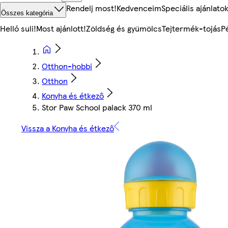
Rendelj most!
Kedvenceim
Speciális ajánlato
Összes kategória
Helló suli!
Most ajánlott!
Zöldség és gyümölcs
Tejtermék-tojás
P
Otthon-hobbi
Otthon
Konyha és étkező
Stor Paw School palack 370 ml
Vissza a Konyha és étkező