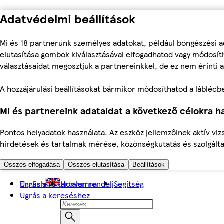
Adatvédelmi beállítások
Mi és 18 partnerünk személyes adatokat, például böngészési a
elutasítása gombok kiválasztásával elfogadhatod vagy módosíth
választásaidat megosztjuk a partnereinkkel, de ez nem érinti a
A hozzájárulási beállításokat bármikor módosíthatod a láblécben 
Mi és partnereink adataidat a következő célokra ha
Pontos helyadatok használata. Az eszköz jellemzőinek aktív viz
hirdetések és tartalmak mérése, közönségkutatás és szolgálta
Összes elfogadása
Összes elutasítása
Beállítások
Ugrás a fő tartalomra
English
Hogyan rendelj
Segítség
Ugrás a kereséshez