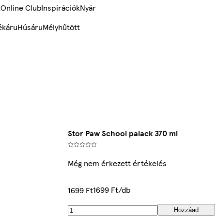
k
Online Club
Inspirációk
Nyár
ékáru
Húsáru
Mélyhűtött
Stor Paw School palack 370 ml
Még nem érkezett értékelés
1699 Ft/db
1699 Ft
Hozzáad