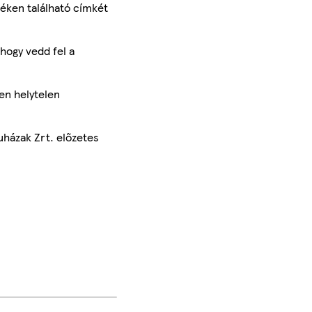
méken található címkét
hogy vedd fel a
en helytelen
uházak Zrt. előzetes