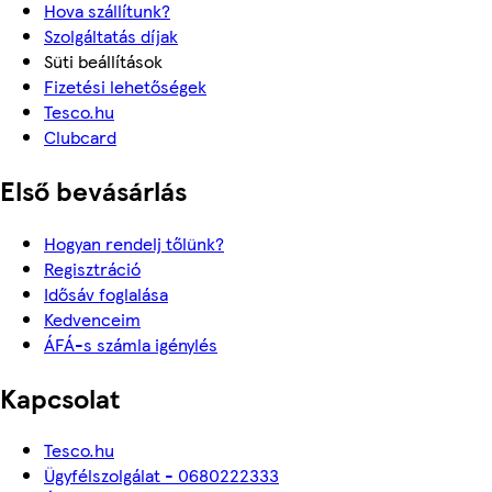
Hova szállítunk?
Szolgáltatás díjak
Süti beállítások
Fizetési lehetőségek
Tesco.hu
Clubcard
Első bevásárlás
Hogyan rendelj tőlünk?
Regisztráció
Idősáv foglalása
Kedvenceim
ÁFÁ-s számla igénylés
Kapcsolat
Tesco.hu
Ügyfélszolgálat - 0680222333