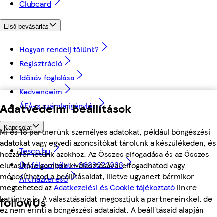
Clubcard
Első bevásárlás
Hogyan rendelj tőlünk?
Regisztráció
Idősáv foglalása
Kedvenceim
Adatvédelmi beállítások
ÁFÁ-s számla igénylés
Kapcsolat
Mi és 18 partnerünk személyes adatokat, például böngészési
adatokat vagy egyedi azonosítókat tárolunk a készülékeden, és
Tesco.hu
hozzáférhetünk azokhoz. Az Összes elfogadása és az Összes
Ügyfélszolgálat - 0680222333
elutasítása gombok kiválasztásával elfogadhatod vagy
módosíthatod a beállításaidat, illetve ugyanezt bármikor
Áruházkereső
megteheted az
Adatkezelési és Cookie tájékoztató
linkre
kattintva is. A választásaidat megosztjuk a partnereinkkel, de
followUs
ez nem érinti a böngészési adataidat. A beállításaid alapján