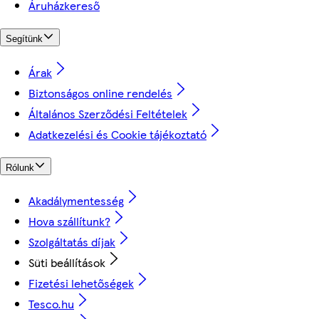
Áruházkereső
Segítünk
Árak
Biztonságos online rendelés
Általános Szerződési Feltételek
Adatkezelési és Cookie tájékoztató
Rólunk
Akadálymentesség
Hova szállítunk?
Szolgáltatás díjak
Süti beállítások
Fizetési lehetőségek
Tesco.hu