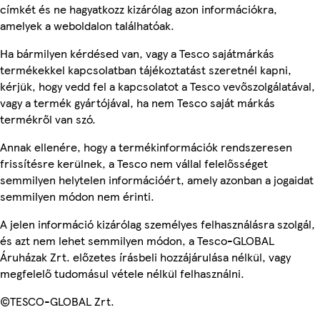
címkét és ne hagyatkozz kizárólag azon információkra,
amelyek a weboldalon találhatóak.
Ha bármilyen kérdésed van, vagy a Tesco sajátmárkás
termékekkel kapcsolatban tájékoztatást szeretnél kapni,
kérjük, hogy vedd fel a kapcsolatot a Tesco vevőszolgálatával,
vagy a termék gyártójával, ha nem Tesco saját márkás
termékről van szó.
Annak ellenére, hogy a termékinformációk rendszeresen
frissítésre kerülnek, a Tesco nem vállal felelősséget
semmilyen helytelen információért, amely azonban a jogaidat
semmilyen módon nem érinti.
A jelen információ kizárólag személyes felhasználásra szolgál,
és azt nem lehet semmilyen módon, a Tesco-GLOBAL
Áruházak Zrt. előzetes írásbeli hozzájárulása nélkül, vagy
megfelelő tudomásul vétele nélkül felhasználni.
©TESCO-GLOBAL Zrt.