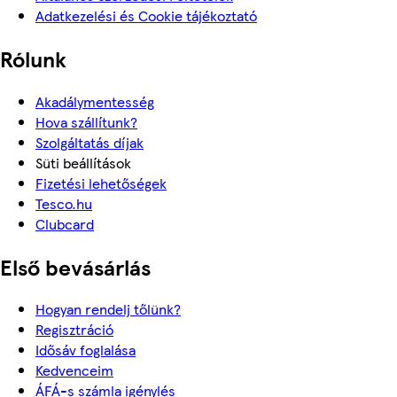
Adatkezelési és Cookie tájékoztató
Rólunk
Akadálymentesség
Hova szállítunk?
Szolgáltatás díjak
Süti beállítások
Fizetési lehetőségek
Tesco.hu
Clubcard
Első bevásárlás
Hogyan rendelj tőlünk?
Regisztráció
Idősáv foglalása
Kedvenceim
ÁFÁ-s számla igénylés