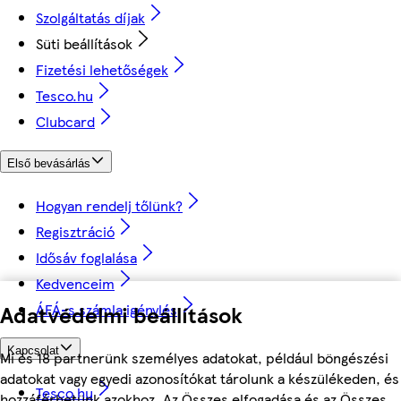
Szolgáltatás díjak
Süti beállítások
Fizetési lehetőségek
Tesco.hu
Clubcard
Első bevásárlás
Hogyan rendelj tőlünk?
Regisztráció
Idősáv foglalása
Kedvenceim
ÁFÁ-s számla igénylés
Adatvédelmi beállítások
Kapcsolat
Mi és 18 partnerünk személyes adatokat, például böngészési
adatokat vagy egyedi azonosítókat tárolunk a készülékeden, és
Tesco.hu
hozzáférhetünk azokhoz. Az Összes elfogadása és az Összes