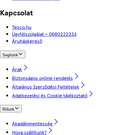
Kapcsolat
Tesco.hu
Ügyfélszolgálat - 0680222333
Áruházkereső
Segítünk
Árak
Biztonságos online rendelés
Általános Szerződési Feltételek
Adatkezelési és Cookie tájékoztató
Rólunk
Akadálymentesség
Hova szállítunk?