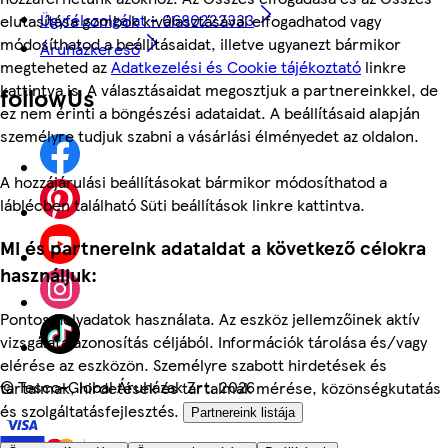
Ügyfélszolgálat - 0680222333
elutasítása gombok kiválasztásával elfogadhatod vagy
módosíthatod a beállításaidat, illetve ugyanezt bármikor
Áruházkereső
megteheted az
Adatkezelési és Cookie tájékoztató
linkre
kattintva is. A választásaidat megosztjuk a partnereinkkel, de
followUs
ez nem érinti a böngészési adataidat. A beállításaid alapján
személyre tudjuk szabni a vásárlási élményedet az oldalon.
A hozzájárulási beállításokat bármikor módosíthatod a
láblécben található Süti beállítások linkre kattintva.
Mi és partnereink adataidat a következő célokra
használjuk:
Pontos helyadatok használata. Az eszköz jellemzőinek aktív
vizsgálata azonosítás céljából. Információk tárolása és/vagy
elérése az eszközön. Személyre szabott hirdetések és
©
Tesco-Global Áruházak Zrt. 2026
tartalmak, hirdetések és tartalmak mérése, közönségkutatás
és szolgáltatásfejlesztés.
Partnereink listája