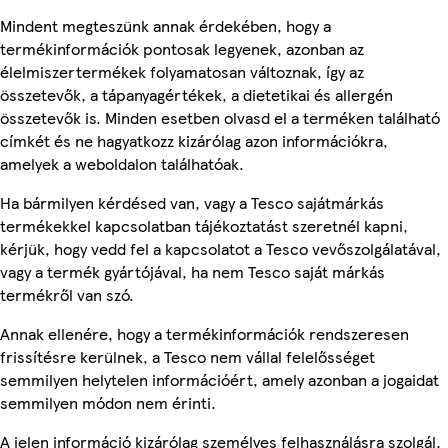
Mindent megteszünk annak érdekében, hogy a
termékinformációk pontosak legyenek, azonban az
élelmiszertermékek folyamatosan változnak, így az
összetevők, a tápanyagértékek, a dietetikai és allergén
összetevők is. Minden esetben olvasd el a terméken található
címkét és ne hagyatkozz kizárólag azon információkra,
amelyek a weboldalon találhatóak.
Ha bármilyen kérdésed van, vagy a Tesco sajátmárkás
termékekkel kapcsolatban tájékoztatást szeretnél kapni,
kérjük, hogy vedd fel a kapcsolatot a Tesco vevőszolgálatával,
vagy a termék gyártójával, ha nem Tesco saját márkás
termékről van szó.
Annak ellenére, hogy a termékinformációk rendszeresen
frissítésre kerülnek, a Tesco nem vállal felelősséget
semmilyen helytelen információért, amely azonban a jogaidat
semmilyen módon nem érinti.
A jelen információ kizárólag személyes felhasználásra szolgál,