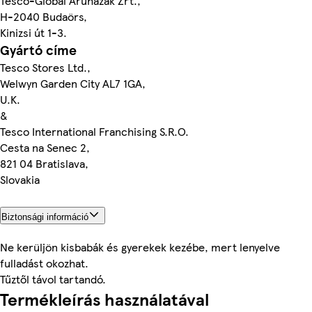
Tesco-Global Áruházak Zrt.,
H-2040 Budaörs,
Kinizsi út 1-3.
Gyártó címe
Tesco Stores Ltd.,
Welwyn Garden City AL7 1GA,
U.K.
&
Tesco International Franchising S.R.O.
Cesta na Senec 2,
821 04 Bratislava,
Slovakia
Biztonsági információ
Ne kerüljön kisbabák és gyerekek kezébe, mert lenyelve
fulladást okozhat.
Tűztől távol tartandó.
Termékleírás használatával