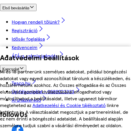
Első bevásárlás
Hogyan rendelj tőlünk?
Regisztráció
Idősáv foglalása
Kedvenceim
Adatvédelmi beállítások
ÁFÁ-s számla igénylés
Kapcsolat
Mi és 18 partnerünk személyes adatokat, például böngészési
adatokat vagy egyedi azonosítókat tárolunk a készülékeden, és
Tesco.hu
hozzáférhetünk azokhoz. Az Összes elfogadása és az Összes
Ügyfélszolgálat - 0680222333
elutasítása gombok kiválasztásával elfogadhatod vagy
módosíthatod a beállításaidat, illetve ugyanezt bármikor
Áruházkereső
megteheted az
Adatkezelési és Cookie tájékoztató
linkre
kattintva is. A választásaidat megosztjuk a partnereinkkel, de
followUs
ez nem érinti a böngészési adataidat. A beállításaid alapján
személyre tudjuk szabni a vásárlási élményedet az oldalon.