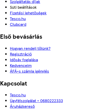
Szolgáltatás díjak
Süti beállítások
Fizetési lehetőségek
Tesco.hu
Clubcard
Első bevásárlás
Hogyan rendelj tőlünk?
Regisztráció
Idősáv foglalása
Kedvenceim
ÁFÁ-s számla igénylés
Kapcsolat
Tesco.hu
Ügyfélszolgálat - 0680222333
Áruházkereső