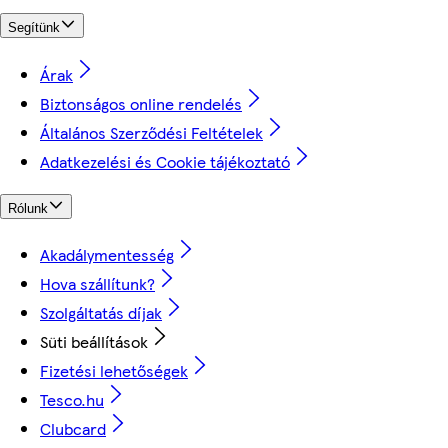
Segítünk
Árak
Biztonságos online rendelés
Általános Szerződési Feltételek
Adatkezelési és Cookie tájékoztató
Rólunk
Akadálymentesség
Hova szállítunk?
Szolgáltatás díjak
Süti beállítások
Fizetési lehetőségek
Tesco.hu
Clubcard