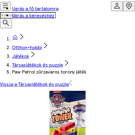
Ugrás a fő tartalomra
Ugrás a kereséshez
Otthon-hobbi
Játékok
Társasjátékok és puzzle
Paw Patrol zűrzavaros torony játék
Vissza a Társasjátékok és puzzle