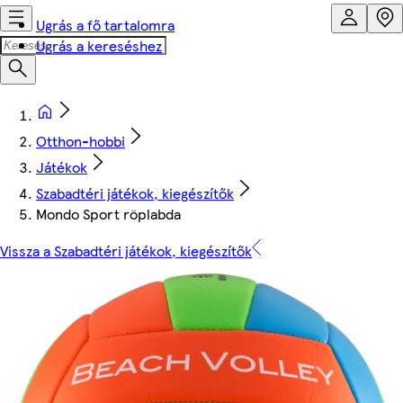
Ugrás a fő tartalomra
Ugrás a kereséshez
Otthon-hobbi
Játékok
Szabadtéri játékok, kiegészítők
Mondo Sport röplabda
Vissza a Szabadtéri játékok, kiegészítők