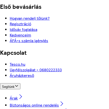
Első bevásárlás
Hogyan rendelj tőlünk?
Regisztráció
Idősáv foglalása
Kedvenceim
ÁFÁ-s számla igénylés
Kapcsolat
Tesco.hu
Ügyfélszolgálat - 0680222333
Áruházkereső
Segítünk
Árak
Biztonságos online rendelés