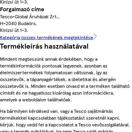
Kinizsi út 1-3.
Forgalmazó címe
Tesco-Global Áruházak Zrt.,
H-2040 Budaörs,
Kinizsi út 1-3.
Kategória összes termékének megtekintése
Termékleírás használatával
Mindent megteszünk annak érdekében, hogy a
termékinformációk pontosak legyenek, azonban az
élelmiszertermékek folyamatosan változnak, így az
összetevők, a tápanyagértékek, a dietetikai és allergén
összetevők is. Minden esetben olvasd el a terméken található
címkét és ne hagyatkozz kizárólag azon információkra,
amelyek a weboldalon találhatóak.
Ha bármilyen kérdésed van, vagy a Tesco sajátmárkás
termékekkel kapcsolatban tájékoztatást szeretnél kapni,
kérjük, hogy vedd fel a kapcsolatot a Tesco vevőszolgálatával,
vagy a termék gyártójával, ha nem Tesco saját márkás