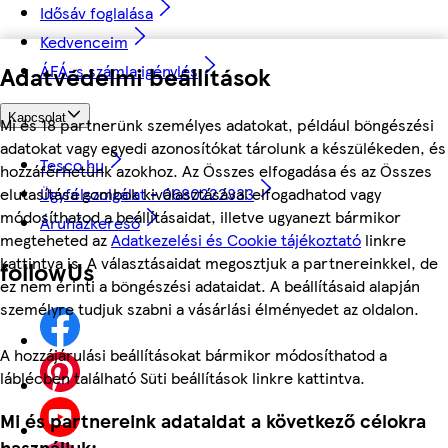
Idősáv foglalása
Kedvenceim
Adatvédelmi beállítások
ÁFÁ-s számla igénylés
Kapcsolat
Mi és 18 partnerünk személyes adatokat, például böngészési
adatokat vagy egyedi azonosítókat tárolunk a készülékeden, és
Tesco.hu
hozzáférhetünk azokhoz. Az Összes elfogadása és az Összes
elutasítása gombok kiválasztásával elfogadhatod vagy
Ügyfélszolgálat - 0680222333
módosíthatod a beállításaidat, illetve ugyanezt bármikor
Áruházkereső
megteheted az
Adatkezelési és Cookie tájékoztató
linkre
kattintva is. A választásaidat megosztjuk a partnereinkkel, de
followUs
ez nem érinti a böngészési adataidat. A beállításaid alapján
személyre tudjuk szabni a vásárlási élményedet az oldalon.
A hozzájárulási beállításokat bármikor módosíthatod a
láblécben található Süti beállítások linkre kattintva.
Mi és partnereink adataidat a következő célokra
használjuk: