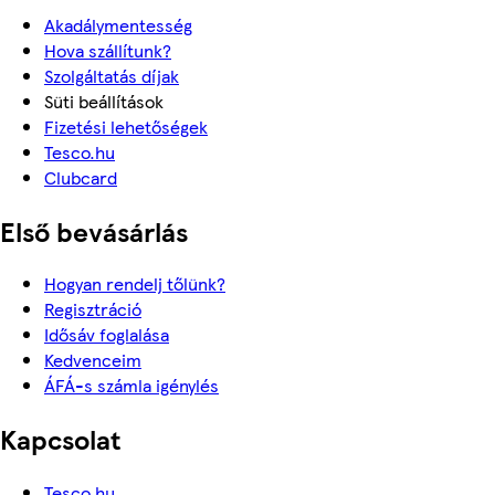
Akadálymentesség
Hova szállítunk?
Szolgáltatás díjak
Süti beállítások
Fizetési lehetőségek
Tesco.hu
Clubcard
Első bevásárlás
Hogyan rendelj tőlünk?
Regisztráció
Idősáv foglalása
Kedvenceim
ÁFÁ-s számla igénylés
Kapcsolat
Tesco.hu