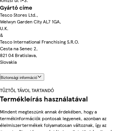
Kinizsi út 1-3.
Gyártó címe
Tesco Stores Ltd.,
Welwyn Garden City AL7 1GA,
U.K.
&
Tesco International Franchising S.R.O.
Cesta na Senec 2,
821 04 Bratislava,
Slovakia
Biztonsági információ
TŰZTŐL TÁVOL TARTANDÓ
Termékleírás használatával
Mindent megteszünk annak érdekében, hogy a
termékinformációk pontosak legyenek, azonban az
élelmiszertermékek folyamatosan változnak, így az