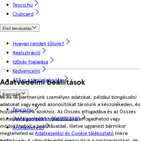
Tesco.hu
Clubcard
Első bevásárlás
Hogyan rendelj tőlünk?
Regisztráció
Idősáv foglalása
Kedvenceim
ÁFÁ-s számla igénylés
Adatvédelmi beállítások
Kapcsolat
Mi és 18 partnerünk személyes adatokat, például böngészési
adatokat vagy egyedi azonosítókat tárolunk a készülékeden, és
Tesco.hu
hozzáférhetünk azokhoz. Az Összes elfogadása és az Összes
Ügyfélszolgálat - 0680222333
elutasítása gombok kiválasztásával elfogadhatod vagy
módosíthatod a beállításaidat, illetve ugyanezt bármikor
Áruházkereső
megteheted az
Adatkezelési és Cookie tájékoztató
linkre
kattintva is. A választásaidat megosztjuk a partnereinkkel, de