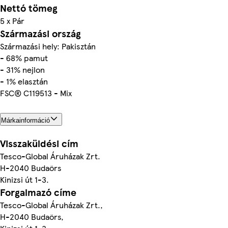
Nettó tömeg
5 x Pár
Származási ország
Származási hely: Pakisztán
- 68% pamut
- 31% nejlon
- 1% elasztán
FSC® C119513 - Mix
Márkainformáció
Visszaküldési cím
Tesco-Global Áruházak Zrt.
H-2040 Budaörs
Kinizsi út 1-3.
Forgalmazó címe
Tesco-Global Áruházak Zrt.,
H-2040 Budaörs,