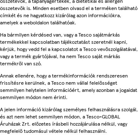
összetevők, a tápanyagértékek, a dietetikai és allergén
összetevők is. Minden esetben olvasd el a terméken található
címkét és ne hagyatkozz kizárólag azon információkra,
amelyek a weboldalon találhatóak.
Ha bármilyen kérdésed van, vagy a Tesco sajátmárkás
termékekkel kapcsolatban tájékoztatást szeretnél kapni,
kérjük, hogy vedd fel a kapcsolatot a Tesco vevőszolgálatával,
vagy a termék gyártójával, ha nem Tesco saját márkás
termékről van szó.
Annak ellenére, hogy a termékinformációk rendszeresen
frissítésre kerülnek, a Tesco nem vállal felelősséget
semmilyen helytelen információért, amely azonban a jogaidat
semmilyen módon nem érinti.
A jelen információ kizárólag személyes felhasználásra szolgál,
és azt nem lehet semmilyen módon, a Tesco-GLOBAL
Áruházak Zrt. előzetes írásbeli hozzájárulása nélkül, vagy
megfelelő tudomásul vétele nélkül felhasználni.