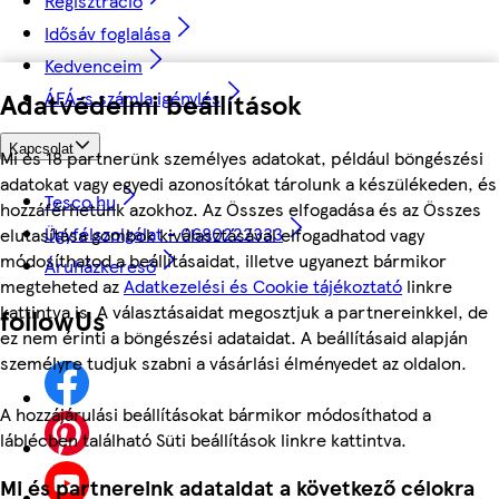
Regisztráció
Idősáv foglalása
Kedvenceim
Adatvédelmi beállítások
ÁFÁ-s számla igénylés
Kapcsolat
Mi és 18 partnerünk személyes adatokat, például böngészési
adatokat vagy egyedi azonosítókat tárolunk a készülékeden, és
Tesco.hu
hozzáférhetünk azokhoz. Az Összes elfogadása és az Összes
Ügyfélszolgálat - 0680222333
elutasítása gombok kiválasztásával elfogadhatod vagy
módosíthatod a beállításaidat, illetve ugyanezt bármikor
Áruházkereső
megteheted az
Adatkezelési és Cookie tájékoztató
linkre
kattintva is. A választásaidat megosztjuk a partnereinkkel, de
followUs
ez nem érinti a böngészési adataidat. A beállításaid alapján
személyre tudjuk szabni a vásárlási élményedet az oldalon.
A hozzájárulási beállításokat bármikor módosíthatod a
láblécben található Süti beállítások linkre kattintva.
Mi és partnereink adataidat a következő célokra