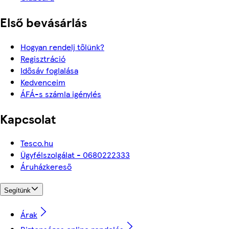
Első bevásárlás
Hogyan rendelj tőlünk?
Regisztráció
Idősáv foglalása
Kedvenceim
ÁFÁ-s számla igénylés
Kapcsolat
Tesco.hu
Ügyfélszolgálat - 0680222333
Áruházkereső
Segítünk
Árak