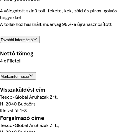
4 válogatott színű toll, fekete, kék, zöld és piros, golyós
hegyekkel
A tollakhoz használt műanyag 95%-a újrahasznosított
További információ
Nettó tömeg
4 x Filctoll
Márkainformáció
Visszaküldési cím
Tesco-Global Áruházak Zrt.
H-2040 Budaörs
Kinizsi út 1-3.
Forgalmazó címe
Tesco-Global Áruházak Zrt.,
H-2040 Budaörs,