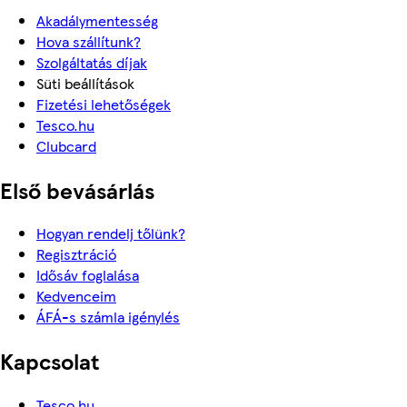
Akadálymentesség
Hova szállítunk?
Szolgáltatás díjak
Süti beállítások
Fizetési lehetőségek
Tesco.hu
Clubcard
Első bevásárlás
Hogyan rendelj tőlünk?
Regisztráció
Idősáv foglalása
Kedvenceim
ÁFÁ-s számla igénylés
Kapcsolat
Tesco.hu