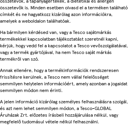
összetevők, a tápanyagértékek, a dietetikai és allergén
összetevők is. Minden esetben olvasd el a terméken található
címkét és ne hagyatkozz kizárólag azon információkra,
amelyek a weboldalon találhatóak.
Ha bármilyen kérdésed van, vagy a Tesco sajátmárkás
termékekkel kapcsolatban tájékoztatást szeretnél kapni,
kérjük, hogy vedd fel a kapcsolatot a Tesco vevőszolgálatával,
vagy a termék gyártójával, ha nem Tesco saját márkás
termékről van szó.
Annak ellenére, hogy a termékinformációk rendszeresen
frissítésre kerülnek, a Tesco nem vállal felelősséget
semmilyen helytelen információért, amely azonban a jogaidat
semmilyen módon nem érinti.
A jelen információ kizárólag személyes felhasználásra szolgál,
és azt nem lehet semmilyen módon, a Tesco-GLOBAL
Áruházak Zrt. előzetes írásbeli hozzájárulása nélkül, vagy
megfelelő tudomásul vétele nélkül felhasználni.