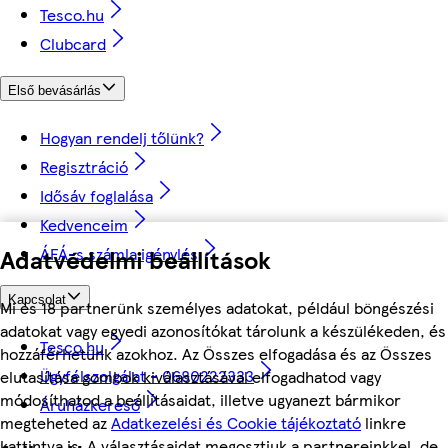
Tesco.hu
Clubcard
Első bevásárlás
Hogyan rendelj tőlünk?
Regisztráció
Idősáv foglalása
Kedvenceim
ÁFÁ-s számla igénylés
Adatvédelmi beállítások
Kapcsolat
Mi és 18 partnerünk személyes adatokat, például böngészési
adatokat vagy egyedi azonosítókat tárolunk a készülékeden, és
Tesco.hu
hozzáférhetünk azokhoz. Az Összes elfogadása és az Összes
Ügyfélszolgálat - 0680222333
elutasítása gombok kiválasztásával elfogadhatod vagy
módosíthatod a beállításaidat, illetve ugyanezt bármikor
Áruházkereső
megteheted az
Adatkezelési és Cookie tájékoztató
linkre
kattintva is. A választásaidat megosztjuk a partnereinkkel, de