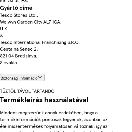
Kinizsi út 1-3.
Gyártó címe
Tesco Stores Ltd.,
Welwyn Garden City AL7 1GA,
U.K.
&
Tesco International Franchising S.R.O.
Cesta na Senec 2,
821 04 Bratislava,
Slovakia
Biztonsági információ
TŰZTŐL TÁVOL TARTANDÓ
Termékleírás használatával
Mindent megteszünk annak érdekében, hogy a
termékinformációk pontosak legyenek, azonban az
élelmiszertermékek folyamatosan változnak, így az