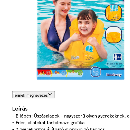
Termék megnevezés
Leírás
- B lépés: Úszásalapok - nagyszerű olyan gyerekeknek, a
- Édes, állatokat tartalmazó grafika
- 2 gyerekbiztos állítható gyorskioldó kapocs