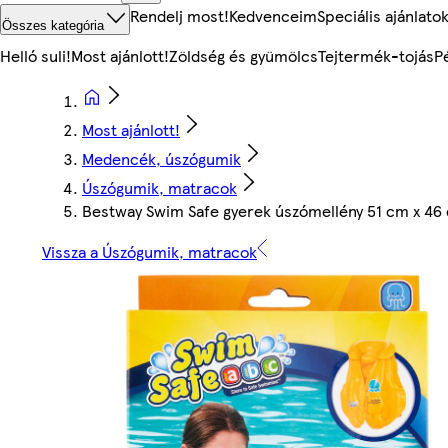
Rendelj most!
Kedvenceim
Speciális ajánlato
Összes kategória
Helló suli!
Most ajánlott!
Zöldség és gyümölcs
Tejtermék-tojás
P
Most ajánlott!
Medencék, úszógumik
Úszógumik, matracok
Bestway Swim Safe gyerek úszómellény 51 cm x 46
Vissza a Úszógumik, matracok