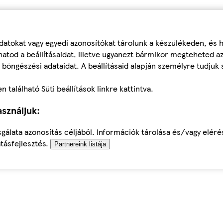
datokat vagy egyedi azonosítókat tárolunk a készülékeden, és
atod a beállításaidat, illetve ugyanezt bármikor megteheted a
 böngészési adataidat. A beállításaid alapján személyre tudjuk 
található Süti beállítások linkre kattintva.
sználjuk:
sgálata azonosítás céljából. Információk tárolása és/vagy elér
tásfejlesztés.
Partnereink listája