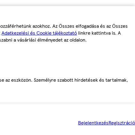
 hozzáférhetünk azokhoz. Az Összes elfogadása és az Összes
z
Adatkezelési és Cookie tájékoztató
linkre kattintva is. A
szabni a vásárlási élményedet az oldalon.
ése az eszközön. Személyre szabott hirdetések és tartalmak,
Bejelentkezés
Regisztráció