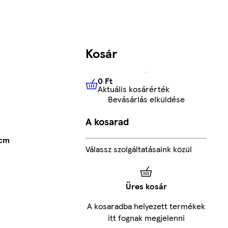
Kosár
0 Ft
Aktuális kosárérték
0 Ft
Aktuális kosárérték
Bevásárlás elküldése
A kosarad
 cm
Válassz szolgáltatásaink közül
Üres kosár
A kosaradba helyezett termékek
itt fognak megjelenni