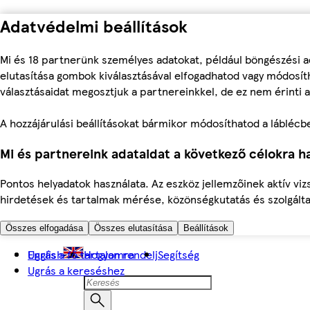
Adatvédelmi beállítások
Mi és 18 partnerünk személyes adatokat, például böngészési a
elutasítása gombok kiválasztásával elfogadhatod vagy módosíth
választásaidat megosztjuk a partnereinkkel, de ez nem érinti a
A hozzájárulási beállításokat bármikor módosíthatod a láblécben 
Mi és partnereink adataidat a következő célokra ha
Pontos helyadatok használata. Az eszköz jellemzőinek aktív viz
hirdetések és tartalmak mérése, közönségkutatás és szolgálta
Összes elfogadása
Összes elutasítása
Beállítások
Ugrás a fő tartalomra
English
Hogyan rendelj
Segítség
Ugrás a kereséshez