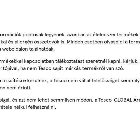
ormációk pontosak legyenek, azonban az élelmiszertermékek
tikai és allergén összetevők is. Minden esetben olvasd el a ter
a weboldalon találhatóak.
mékekkel kapcsolatban tájékoztatást szeretnél kapni, kérjük, 
ártójával, ha nem Tesco saját márkás termékről van szó.
frissítésre kerülnek, a Tesco nem vállal felelősséget semmily
on nem érinti.
szolgál, és azt nem lehet semmilyen módon, a Tesco-GLOBAL Ár
étele nélkül felhasználni.