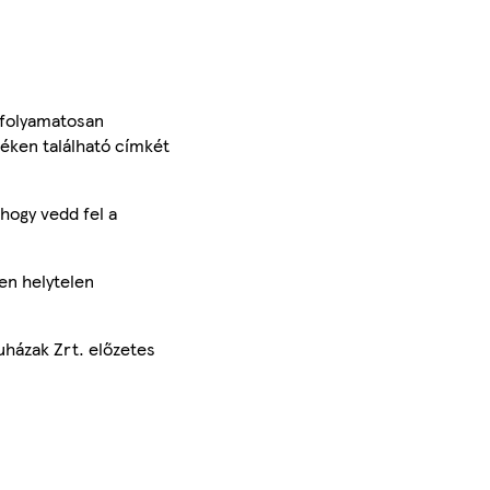
 folyamatosan
méken található címkét
hogy vedd fel a
en helytelen
uházak Zrt. előzetes