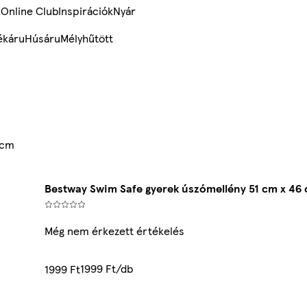
k
Online Club
Inspirációk
Nyár
ékáru
Húsáru
Mélyhűtött
 cm
Bestway Swim Safe gyerek úszómellény 51 cm x 46
Még nem érkezett értékelés
1999 Ft/db
1999 Ft