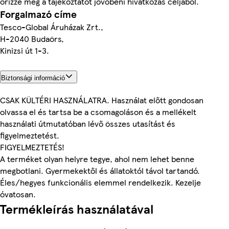
őrizze meg a tájékoztatót jövőbeni hivatkozás céljából.
Forgalmazó címe
Tesco-Global Áruházak Zrt.,
H-2040 Budaörs,
Kinizsi út 1-3.
Biztonsági információ
CSAK KÜLTÉRI HASZNÁLATRA. Használat előtt gondosan
olvassa el és tartsa be a csomagoláson és a mellékelt
használati útmutatóban lévő összes utasítást és
figyelmeztetést.
FIGYELMEZTETÉS!
A terméket olyan helyre tegye, ahol nem lehet benne
megbotlani. Gyermekektől és állatoktól távol tartandó.
Éles/hegyes funkcionális elemmel rendelkezik. Kezelje
óvatosan.
Termékleírás használatával