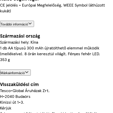
CE jelölés - Európai Megfelelőség, WEEE Symbol (áthúzott
kukát)
További információ
Származási ország
Származási hely: Kína
1 db AA típusú 300 mAh újratölthető elemmel működik
(mellékelve). 8 órán keresztül világít. Fényes fehér LED.
353 g
Márkainformáció
Visszaküldési cím
Tesco-Global Áruházak Zrt.
H-2040 Budaörs
Kinizsi út 1-3.
Kérjük