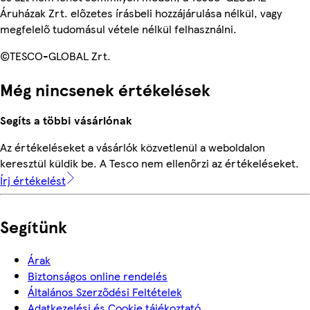
Áruházak Zrt. előzetes írásbeli hozzájárulása nélkül, vagy
megfelelő tudomásul vétele nélkül felhasználni.
©TESCO-GLOBAL Zrt.
Még nincsenek értékelések
Segíts a többi vásárlónak
Az értékeléseket a vásárlók közvetlenül a weboldalon
keresztül küldik be. A Tesco nem ellenőrzi az értékeléseket.
Írj értékelést
Segítünk
Árak
Biztonságos online rendelés
Általános Szerződési Feltételek
Adatkezelési és Cookie tájékoztató