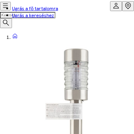
Ugrás a fő tartalomra
Ugrás a kereséshez