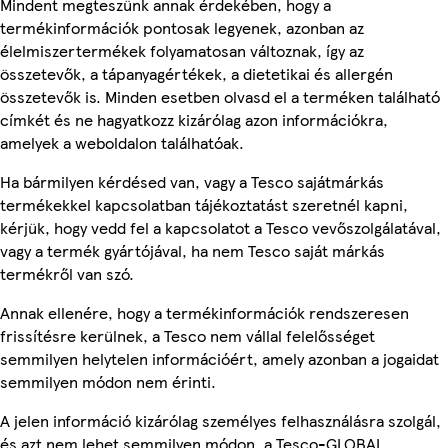
Mindent megteszünk annak érdekében, hogy a
termékinformációk pontosak legyenek, azonban az
élelmiszertermékek folyamatosan változnak, így az
összetevők, a tápanyagértékek, a dietetikai és allergén
összetevők is. Minden esetben olvasd el a terméken található
címkét és ne hagyatkozz kizárólag azon információkra,
amelyek a weboldalon találhatóak.
Ha bármilyen kérdésed van, vagy a Tesco sajátmárkás
termékekkel kapcsolatban tájékoztatást szeretnél kapni,
kérjük, hogy vedd fel a kapcsolatot a Tesco vevőszolgálatával,
vagy a termék gyártójával, ha nem Tesco saját márkás
termékről van szó.
Annak ellenére, hogy a termékinformációk rendszeresen
frissítésre kerülnek, a Tesco nem vállal felelősséget
semmilyen helytelen információért, amely azonban a jogaidat
semmilyen módon nem érinti.
A jelen információ kizárólag személyes felhasználásra szolgál,
és azt nem lehet semmilyen módon, a Tesco-GLOBAL