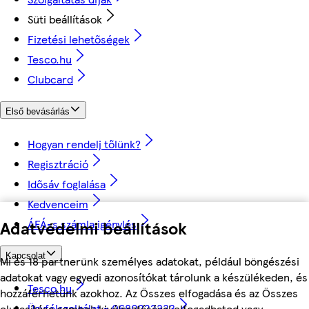
Süti beállítások
Fizetési lehetőségek
Tesco.hu
Clubcard
Első bevásárlás
Hogyan rendelj tőlünk?
Regisztráció
Idősáv foglalása
Kedvenceim
Adatvédelmi beállítások
ÁFÁ-s számla igénylés
Kapcsolat
Mi és 18 partnerünk személyes adatokat, például böngészési
adatokat vagy egyedi azonosítókat tárolunk a készülékeden, és
Tesco.hu
hozzáférhetünk azokhoz. Az Összes elfogadása és az Összes
Ügyfélszolgálat - 0680222333
elutasítása gombok kiválasztásával elfogadhatod vagy