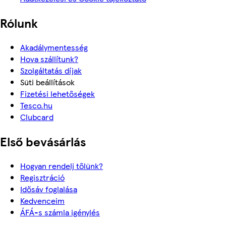
Rólunk
Akadálymentesség
Hova szállítunk?
Szolgáltatás díjak
Süti beállítások
Fizetési lehetőségek
Tesco.hu
Clubcard
Első bevásárlás
Hogyan rendelj tőlünk?
Regisztráció
Idősáv foglalása
Kedvenceim
ÁFÁ-s számla igénylés