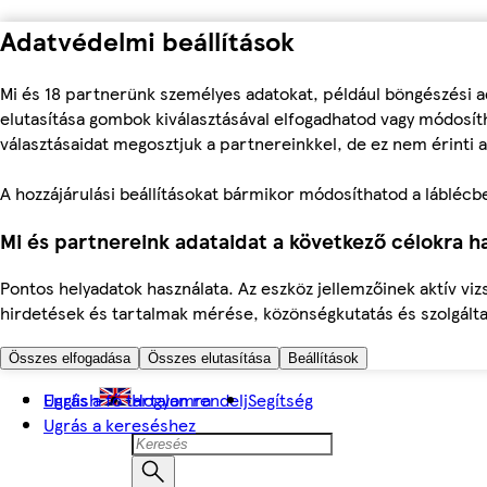
Adatvédelmi beállítások
Mi és 18 partnerünk személyes adatokat, például böngészési a
elutasítása gombok kiválasztásával elfogadhatod vagy módosíth
választásaidat megosztjuk a partnereinkkel, de ez nem érinti a
A hozzájárulási beállításokat bármikor módosíthatod a láblécben 
Mi és partnereink adataidat a következő célokra ha
Pontos helyadatok használata. Az eszköz jellemzőinek aktív viz
hirdetések és tartalmak mérése, közönségkutatás és szolgálta
Összes elfogadása
Összes elutasítása
Beállítások
Ugrás a fő tartalomra
English
Hogyan rendelj
Segítség
Ugrás a kereséshez