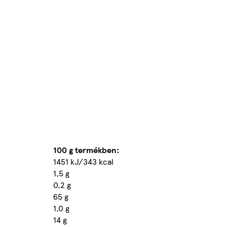
100 g termékben:
1451 kJ/343 kcal
1,5 g
0,2 g
65 g
1,0 g
14 g