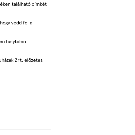
méken található címkét
hogy vedd fel a
en helytelen
uházak Zrt. előzetes