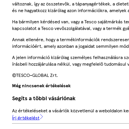
változnak, így az összetevők, a tápanyagértékek, a diete
és ne hagyatkozz kizárólag azon információkra, amelyek 
Ha bármilyen kérdésed van, vagy a Tesco sajátmárkás ter
kapcsolatot a Tesco vevőszolgálatával, vagy a termék gy
Annak ellenére, hogy a termékinformációk rendszeresen 
információért, amely azonban a jogaidat semmilyen mód
A jelen információ kizárólag személyes felhasználásra 
írásbeli hozzájárulása nélkül, vagy megfelelő tudomásul v
©TESCO-GLOBAL Zrt.
Még nincsenek értékelések
Segíts a többi vásárlónak
Az értékeléseket a vásárlók közvetlenül a weboldalon ker
Írj értékelést