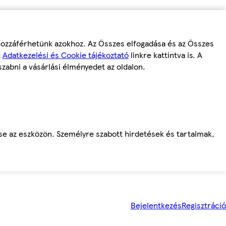
 hozzáférhetünk azokhoz. Az Összes elfogadása és az Összes
z
Adatkezelési és Cookie tájékoztató
linkre kattintva is. A
szabni a vásárlási élményedet az oldalon.
ése az eszközön. Személyre szabott hirdetések és tartalmak,
Bejelentkezés
Regisztráció