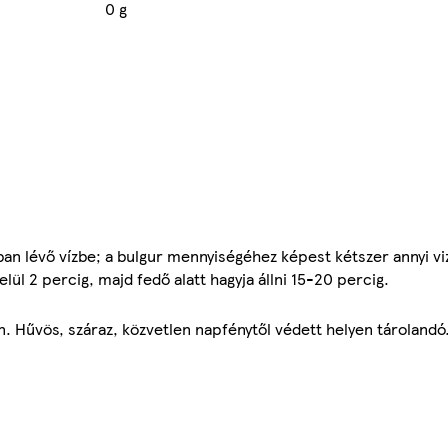
0 g
sban lévő vízbe; a bulgur mennyiségéhez képest kétszer annyi vi
lül 2 percig, majd fedő alatt hagyja állni 15-20 percig.
. Hűvös, száraz, közvetlen napfénytől védett helyen tárolandó