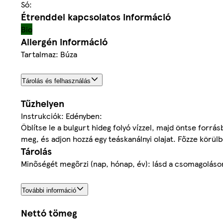
Só:
Étrenddel kapcsolatos információ
Bio
Allergén információ
Tartalmaz: Búza
Tárolás és felhasználás
Tűzhelyen
Instrukciók: Edényben:
Öblítse le a bulgurt hideg folyó vízzel, majd öntse forrá
meg, és adjon hozzá egy teáskanálnyi olajat. Főzze körülbe
Tárolás
Minőségét megőrzi (nap, hónap, év): lásd a csomagoláson
További információ
Nettó tömeg