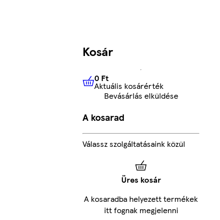
Kosár
0 Ft
Aktuális kosárérték
0 Ft
Aktuális kosárérték
Bevásárlás elküldése
A kosarad
Válassz szolgáltatásaink közül
Üres kosár
A kosaradba helyezett termékek
itt fognak megjelenni