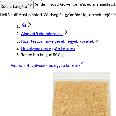
Rendelj most!
Kedvenceim
Speciális ajánlato
Összes kategória
Helló suli!
Most ajánlott!
Zöldség és gyümölcs
Tejtermék-tojás
P
Alapvető élelmiszerek
Rizs, tészta, hüvelyesek, egyéb köretek
Hüvelyesek és egyéb köretek
Tesco bio bulgur 500 g
Vissza a Hüvelyesek és egyéb köretek