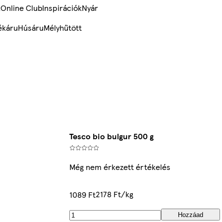
k
Online Club
Inspirációk
Nyár
ékáru
Húsáru
Mélyhűtött
Tesco bio bulgur 500 g
Még nem érkezett értékelés
2178 Ft/kg
1089 Ft
Hozzáad