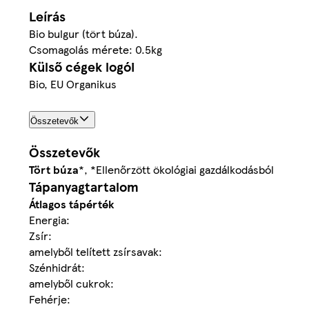
Leírás
Bio bulgur (tört búza).
Csomagolás mérete: 0.5kg
Külső cégek logói
Bio, EU Organikus
Összetevők
Összetevők
Tört
búza
*, *Ellenőrzött ökológiai gazdálkodásból
Tápanyagtartalom
Átlagos tápérték
Energia:
Zsír:
amelyből telített zsírsavak:
Szénhidrát:
amelyből cukrok:
Fehérje: