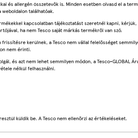
tikai és allergén összetevők is. Minden esetben olvasd el a ter
a weboldalon találhatóak.
mékekkel kapcsolatban tájékoztatást szeretnél kapni, kérjük, 
ártójával, ha nem Tesco saját márkás termékről van szó.
frissítésre kerülnek, a Tesco nem vállal felelősséget semmily
on nem érinti.
szolgál, és azt nem lehet semmilyen módon, a Tesco-GLOBAL Ár
étele nélkül felhasználni.
esztül küldik be. A Tesco nem ellenőrzi az értékeléseket.