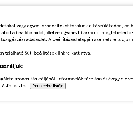
datokat vagy egyedi azonosítókat tárolunk a készülékeden, és
atod a beállításaidat, illetve ugyanezt bármikor megteheted a
 böngészési adataidat. A beállításaid alapján személyre tudjuk 
található Süti beállítások linkre kattintva.
sználjuk:
sgálata azonosítás céljából. Információk tárolása és/vagy elér
tásfejlesztés.
Partnereink listája