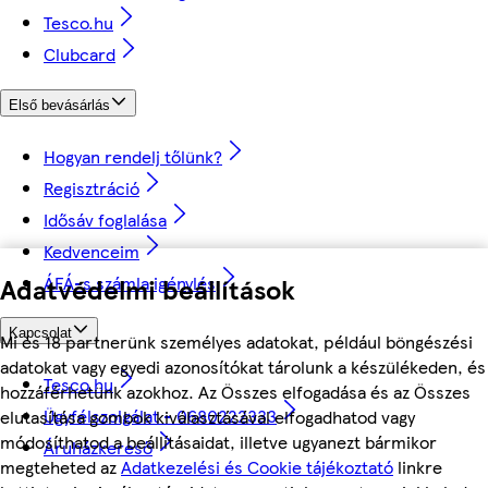
Tesco.hu
Clubcard
Első bevásárlás
Hogyan rendelj tőlünk?
Regisztráció
Idősáv foglalása
Kedvenceim
Adatvédelmi beállítások
ÁFÁ-s számla igénylés
Kapcsolat
Mi és 18 partnerünk személyes adatokat, például böngészési
adatokat vagy egyedi azonosítókat tárolunk a készülékeden, és
Tesco.hu
hozzáférhetünk azokhoz. Az Összes elfogadása és az Összes
Ügyfélszolgálat - 0680222333
elutasítása gombok kiválasztásával elfogadhatod vagy
módosíthatod a beállításaidat, illetve ugyanezt bármikor
Áruházkereső
megteheted az
Adatkezelési és Cookie tájékoztató
linkre