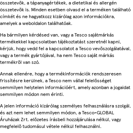
összetevők, a tápanyagértékek, a dietetikai és allergén
összetevők is. Minden esetben olvasd el a terméken található
címkét és ne hagyatkozz kizárólag azon információkra,
amelyek a weboldalon találhatóak.
Ha bármilyen kérdésed van, vagy a Tesco sajátmárkás
termékekkel kapcsolatban tájékoztatást szeretnél kapni,
kérjük, hogy vedd fel a kapcsolatot a Tesco vevőszolgálatával,
vagy a termék gyártójával, ha nem Tesco saját márkás
termékről van szó.
Annak ellenére, hogy a termékinformációk rendszeresen
frissítésre kerülnek, a Tesco nem vállal felelősséget
semmilyen helytelen információért, amely azonban a jogaidat
semmilyen módon nem érinti.
A jelen információ kizárólag személyes felhasználásra szolgál,
és azt nem lehet semmilyen módon, a Tesco-GLOBAL
Áruházak Zrt. előzetes írásbeli hozzájárulása nélkül, vagy
megfelelő tudomásul vétele nélkül felhasználni.