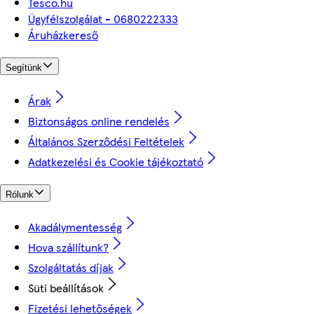
Tesco.hu
Ügyfélszolgálat - 0680222333
Áruházkereső
Segítünk
Árak
Biztonságos online rendelés
Általános Szerződési Feltételek
Adatkezelési és Cookie tájékoztató
Rólunk
Akadálymentesség
Hova szállítunk?
Szolgáltatás díjak
Süti beállítások
Fizetési lehetőségek