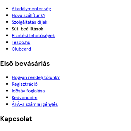
Akadálymentesség
Hova szállítunk?
Szolgáltatás díjak
Süti beállítások
Fizetési lehetőségek
Tesco.hu
Clubcard
Első bevásárlás
Hogyan rendelj tőlünk?
Regisztráció
Idősáv foglalása
Kedvenceim
ÁFÁ-s számla igénylés
Kapcsolat