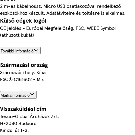
2 m-es kábelhossz. Micro USB csatlakozóval rendelkező
eszközökhöz készült. Adatátvitelre és töltésre is alkalmas.
Külső cégek logói
CE jelölés - Európai Megfelelőség, FSC, WEEE Symbol
(áthúzott kukát)
További információ
Származási ország
Származási hely: Kína
FSC® C161602 - Mix
Márkainformáció
Visszaküldési cím
Tesco-Global Áruházak Zrt.
H-2040 Budaörs
Kinizsi út 1-3.