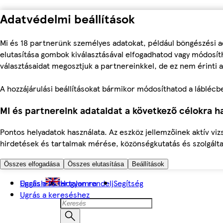
Adatvédelmi beállítások
Mi és 18 partnerünk személyes adatokat, például böngészési a
elutasítása gombok kiválasztásával elfogadhatod vagy módosíth
választásaidat megosztjuk a partnereinkkel, de ez nem érinti a
A hozzájárulási beállításokat bármikor módosíthatod a láblécben 
Mi és partnereink adataidat a következő célokra ha
Pontos helyadatok használata. Az eszköz jellemzőinek aktív viz
hirdetések és tartalmak mérése, közönségkutatás és szolgálta
Összes elfogadása
Összes elutasítása
Beállítások
Ugrás a fő tartalomra
English
Hogyan rendelj
Segítség
Ugrás a kereséshez