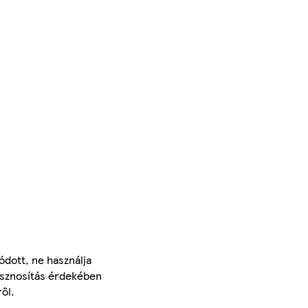
ódott, ne használja
asznosítás érdekében
ől.