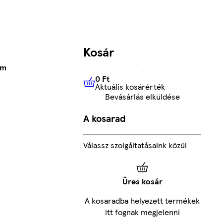
Kosár
 m
0 Ft
Aktuális kosárérték
0 Ft
Aktuális kosárérték
Bevásárlás elküldése
A kosarad
Válassz szolgáltatásaink közül
Üres kosár
A kosaradba helyezett termékek
itt fognak megjelenni