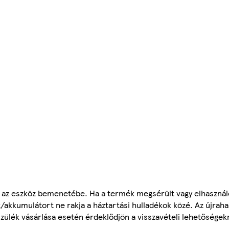
llik az eszköz bemenetébe. Ha a termék megsérült vagy elhasznál
akkumulátort ne rakja a háztartási hulladékok közé. Az újrah
szülék vásárlása esetén érdeklődjön a visszavételi lehetőségekr