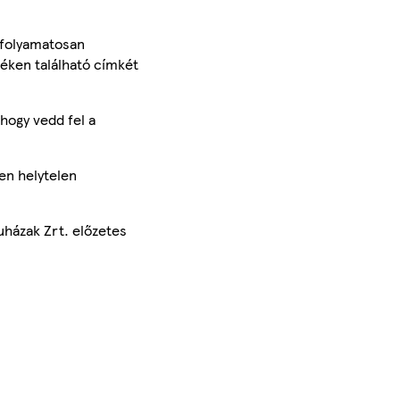
 folyamatosan
méken található címkét
hogy vedd fel a
en helytelen
uházak Zrt. előzetes