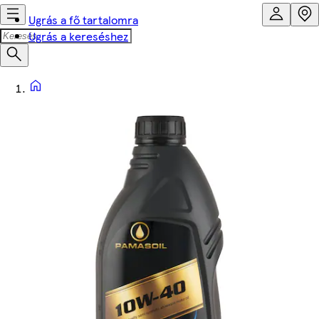
Ugrás a fő tartalomra
Ugrás a kereséshez