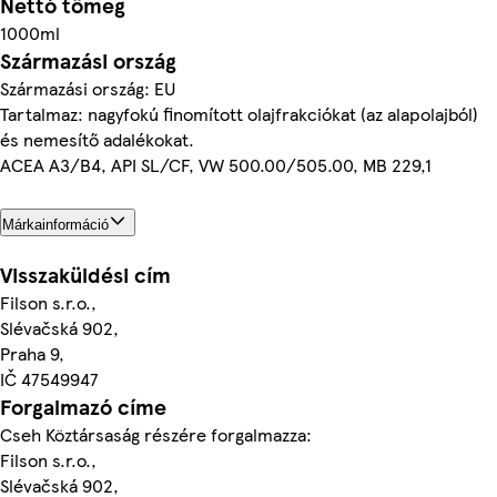
Nettó tömeg
1000ml
Származási ország
Származási ország: EU
Tartalmaz: nagyfokú finomított olajfrakciókat (az alapolajból)
és nemesítő adalékokat.
ACEA A3/B4, API SL/CF, VW 500.00/505.00, MB 229,1
Márkainformáció
Visszaküldési cím
Filson s.r.o.,
Slévačská 902,
Praha 9,
IČ 47549947
Forgalmazó címe
Cseh Köztársaság részére forgalmazza:
Filson s.r.o.,
Slévačská 902,