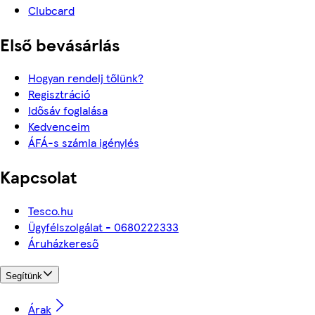
Clubcard
Első bevásárlás
Hogyan rendelj tőlünk?
Regisztráció
Idősáv foglalása
Kedvenceim
ÁFÁ-s számla igénylés
Kapcsolat
Tesco.hu
Ügyfélszolgálat - 0680222333
Áruházkereső
Segítünk
Árak