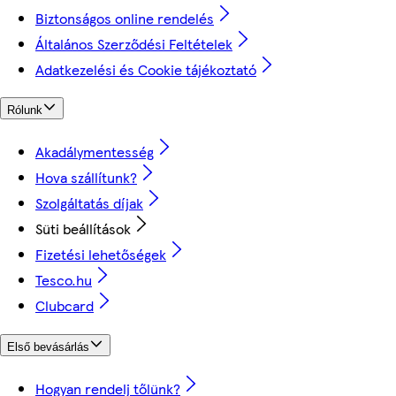
Biztonságos online rendelés
Általános Szerződési Feltételek
Adatkezelési és Cookie tájékoztató
Rólunk
Akadálymentesség
Hova szállítunk?
Szolgáltatás díjak
Süti beállítások
Fizetési lehetőségek
Tesco.hu
Clubcard
Első bevásárlás
Hogyan rendelj tőlünk?