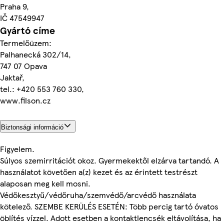
Praha 9,
IČ 47549947
Gyártó címe
Termelőüzem:
Palhanecká 302/14,
747 07 Opava
Jaktař,
tel.: +420 553 760 330,
www.filson.cz
Biztonsági információ
Figyelem.
Súlyos szemirritációt okoz. Gyermekektől elzárva tartandó. A
használatot követően a(z) kezet és az érintett testrészt
alaposan meg kell mosni.
Védőkesztyű/védőruha/szemvédő/arcvédő használata
kötelező. SZEMBE KERÜLÉS ESETÉN: Több percig tartó óvatos
öblítés vízzel. Adott esetben a kontaktlencsék eltávolítása, ha