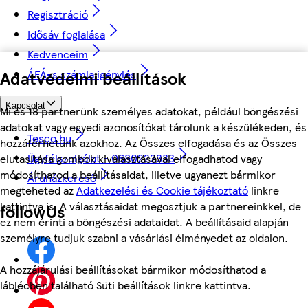
Regisztráció
Idősáv foglalása
Kedvenceim
ÁFÁ-s számla igénylés
Adatvédelmi beállítások
Kapcsolat
Mi és 18 partnerünk személyes adatokat, például böngészési
adatokat vagy egyedi azonosítókat tárolunk a készülékeden, és
Tesco.hu
hozzáférhetünk azokhoz. Az Összes elfogadása és az Összes
Ügyfélszolgálat - 0680222333
elutasítása gombok kiválasztásával elfogadhatod vagy
módosíthatod a beállításaidat, illetve ugyanezt bármikor
Áruházkereső
megteheted az
Adatkezelési és Cookie tájékoztató
linkre
kattintva is. A választásaidat megosztjuk a partnereinkkel, de
followUs
ez nem érinti a böngészési adataidat. A beállításaid alapján
személyre tudjuk szabni a vásárlási élményedet az oldalon.
A hozzájárulási beállításokat bármikor módosíthatod a
láblécben található Süti beállítások linkre kattintva.