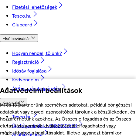
Fizetési lehetőségek
Tesco.hu
Clubcard
Első bevásárlás
Hogyan rendelj tőlünk?
Regisztráció
Idősáv foglalása
Kedvenceim
Adatvédelmi beállítások
ÁFÁ-s számla igénylés
Kapcsolat
Mi és 18 partnerünk személyes adatokat, például böngészési
adatokat vagy egyedi azonosítókat tárolunk a készülékeden, és
Tesco.hu
hozzáférhetünk azokhoz. Az Összes elfogadása és az Összes
Ügyfélszolgálat - 0680222333
elutasítása gombok kiválasztásával elfogadhatod vagy
módosíthatod a beállításaidat, illetve ugyanezt bármikor
Áruházkereső