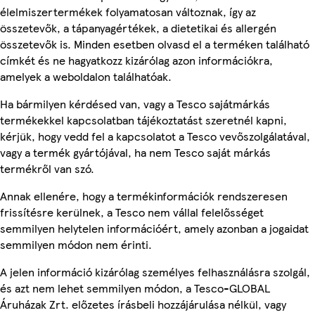
élelmiszertermékek folyamatosan változnak, így az
összetevők, a tápanyagértékek, a dietetikai és allergén
összetevők is. Minden esetben olvasd el a terméken található
címkét és ne hagyatkozz kizárólag azon információkra,
amelyek a weboldalon találhatóak.
Ha bármilyen kérdésed van, vagy a Tesco sajátmárkás
termékekkel kapcsolatban tájékoztatást szeretnél kapni,
kérjük, hogy vedd fel a kapcsolatot a Tesco vevőszolgálatával,
vagy a termék gyártójával, ha nem Tesco saját márkás
termékről van szó.
Annak ellenére, hogy a termékinformációk rendszeresen
frissítésre kerülnek, a Tesco nem vállal felelősséget
semmilyen helytelen információért, amely azonban a jogaidat
semmilyen módon nem érinti.
A jelen információ kizárólag személyes felhasználásra szolgál,
és azt nem lehet semmilyen módon, a Tesco-GLOBAL
Áruházak Zrt. előzetes írásbeli hozzájárulása nélkül, vagy