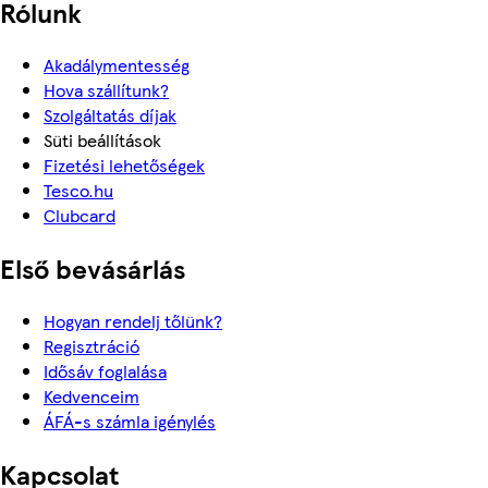
Rólunk
Akadálymentesség
Hova szállítunk?
Szolgáltatás díjak
Süti beállítások
Fizetési lehetőségek
Tesco.hu
Clubcard
Első bevásárlás
Hogyan rendelj tőlünk?
Regisztráció
Idősáv foglalása
Kedvenceim
ÁFÁ-s számla igénylés
Kapcsolat