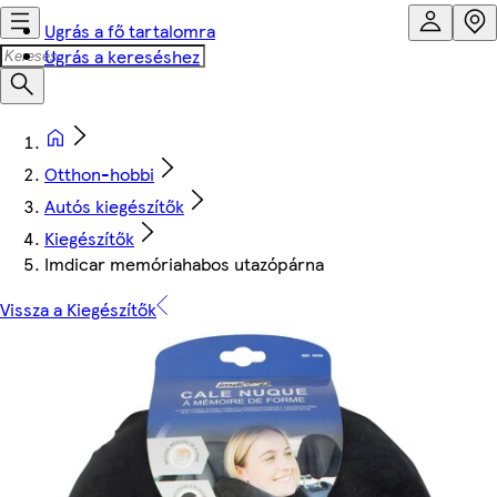
Ugrás a fő tartalomra
Ugrás a kereséshez
Otthon-hobbi
Autós kiegészítők
Kiegészítők
Imdicar memóriahabos utazópárna
Vissza a Kiegészítők