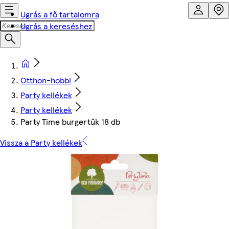
Ugrás a fő tartalomra
Ugrás a kereséshez
Otthon-hobbi
Party kellékek
Party kellékek
Party Time burgertűk 18 db
Vissza a Party kellékek