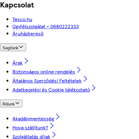
Kapcsolat
Tesco.hu
Ügyfélszolgálat - 0680222333
Áruházkereső
Segítünk
Árak
Biztonságos online rendelés
Általános Szerződési Feltételek
Adatkezelési és Cookie tájékoztató
Rólunk
Akadálymentesség
Hova szállítunk?
Szolgáltatás díjak