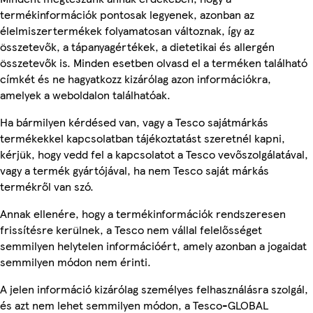
termékinformációk pontosak legyenek, azonban az
élelmiszertermékek folyamatosan változnak, így az
összetevők, a tápanyagértékek, a dietetikai és allergén
összetevők is. Minden esetben olvasd el a terméken található
címkét és ne hagyatkozz kizárólag azon információkra,
amelyek a weboldalon találhatóak.
Ha bármilyen kérdésed van, vagy a Tesco sajátmárkás
termékekkel kapcsolatban tájékoztatást szeretnél kapni,
kérjük, hogy vedd fel a kapcsolatot a Tesco vevőszolgálatával,
vagy a termék gyártójával, ha nem Tesco saját márkás
termékről van szó.
Annak ellenére, hogy a termékinformációk rendszeresen
frissítésre kerülnek, a Tesco nem vállal felelősséget
semmilyen helytelen információért, amely azonban a jogaidat
semmilyen módon nem érinti.
A jelen információ kizárólag személyes felhasználásra szolgál,
és azt nem lehet semmilyen módon, a Tesco-GLOBAL