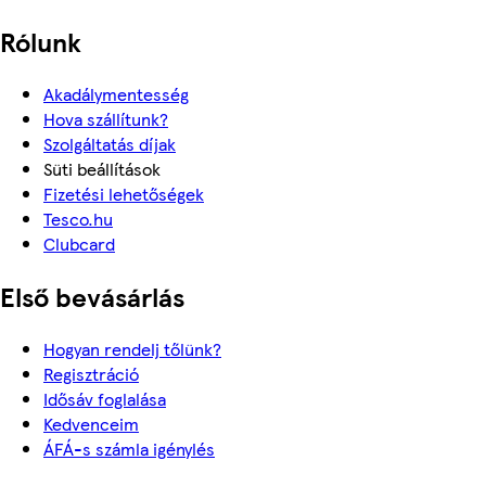
Rólunk
Akadálymentesség
Hova szállítunk?
Szolgáltatás díjak
Süti beállítások
Fizetési lehetőségek
Tesco.hu
Clubcard
Első bevásárlás
Hogyan rendelj tőlünk?
Regisztráció
Idősáv foglalása
Kedvenceim
ÁFÁ-s számla igénylés