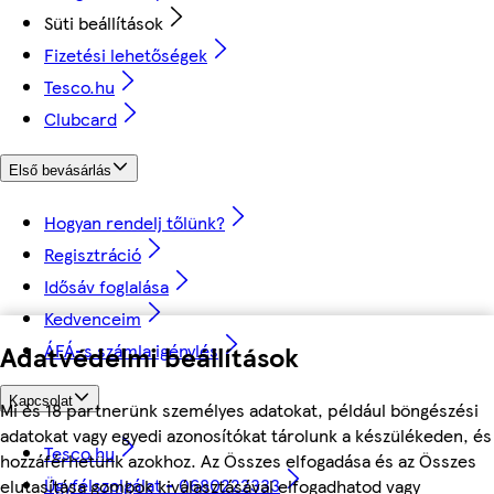
Süti beállítások
Fizetési lehetőségek
Tesco.hu
Clubcard
Első bevásárlás
Hogyan rendelj tőlünk?
Regisztráció
Idősáv foglalása
Kedvenceim
Adatvédelmi beállítások
ÁFÁ-s számla igénylés
Kapcsolat
Mi és 18 partnerünk személyes adatokat, például böngészési
adatokat vagy egyedi azonosítókat tárolunk a készülékeden, és
Tesco.hu
hozzáférhetünk azokhoz. Az Összes elfogadása és az Összes
Ügyfélszolgálat - 0680222333
elutasítása gombok kiválasztásával elfogadhatod vagy