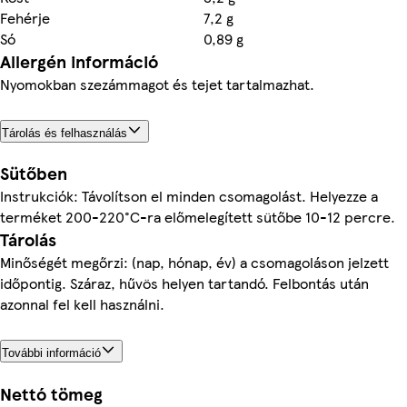
Fehérje
7,2 g
Só
0,89 g
Allergén információ
Nyomokban szezámmagot és tejet tartalmazhat.
Tárolás és felhasználás
Sütőben
Instrukciók: Távolítson el minden csomagolást. Helyezze a
terméket 200-220°C-ra előmelegített sütőbe 10-12 percre.
Tárolás
Minőségét megőrzi: (nap, hónap, év) a csomagoláson jelzett
időpontig. Száraz, hűvös helyen tartandó. Felbontás után
azonnal fel kell használni.
További információ
Nettó tömeg