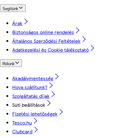
Segítünk
Árak
Biztonságos online rendelés
Általános Szerződési Feltételek
Adatkezelési és Cookie tájékoztató
Rólunk
Akadálymentesség
Hova szállítunk?
Szolgáltatás díjak
Süti beállítások
Fizetési lehetőségek
Tesco.hu
Clubcard