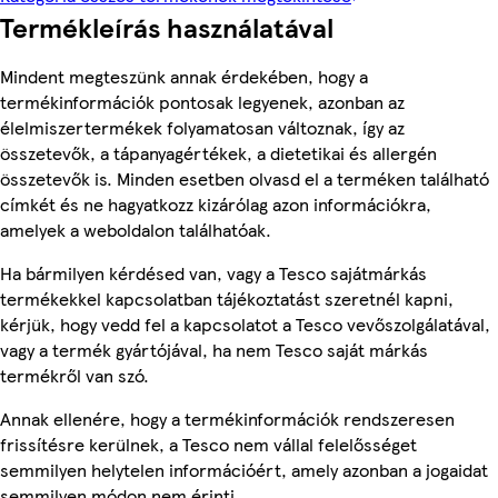
Termékleírás használatával
Mindent megteszünk annak érdekében, hogy a
termékinformációk pontosak legyenek, azonban az
élelmiszertermékek folyamatosan változnak, így az
összetevők, a tápanyagértékek, a dietetikai és allergén
összetevők is. Minden esetben olvasd el a terméken található
címkét és ne hagyatkozz kizárólag azon információkra,
amelyek a weboldalon találhatóak.
Ha bármilyen kérdésed van, vagy a Tesco sajátmárkás
termékekkel kapcsolatban tájékoztatást szeretnél kapni,
kérjük, hogy vedd fel a kapcsolatot a Tesco vevőszolgálatával,
vagy a termék gyártójával, ha nem Tesco saját márkás
termékről van szó.
Annak ellenére, hogy a termékinformációk rendszeresen
frissítésre kerülnek, a Tesco nem vállal felelősséget
semmilyen helytelen információért, amely azonban a jogaidat
semmilyen módon nem érinti.