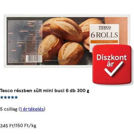
Tesco részben sült mini buci 6 db 300 g
5 csillag
(
1 értékelés
)
1150 Ft/kg
345 Ft