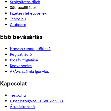
Szolgáltatás díjak
Süti beállítások
Fizetési lehetőségek
Tesco.hu
Clubcard
Első bevásárlás
Hogyan rendelj tőlünk?
Regisztráció
Idősáv foglalása
Kedvenceim
ÁFÁ-s számla igénylés
Kapcsolat
Tesco.hu
Ügyfélszolgálat - 0680222333
Áruházkereső