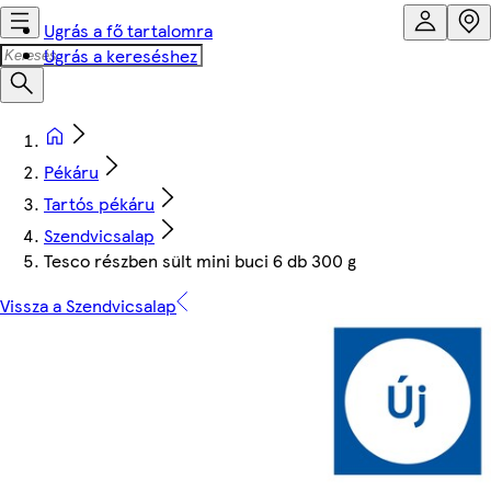
Ugrás a fő tartalomra
Ugrás a kereséshez
Pékáru
Tartós pékáru
Szendvicsalap
Tesco részben sült mini buci 6 db 300 g
Vissza a Szendvicsalap