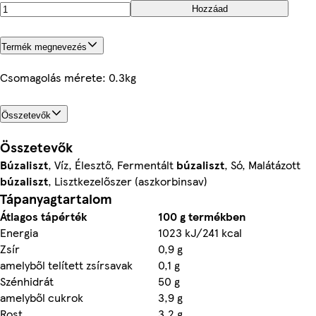
Hozzáad
Termék megnevezés
Csomagolás mérete: 0.3kg
Összetevők
Összetevők
Búzaliszt
, Víz, Élesztő, Fermentált
búzaliszt
, Só, Malátázott
búzaliszt
, Lisztkezelőszer (aszkorbinsav)
Tápanyagtartalom
Átlagos tápérték
100 g termékben
Energia
1023 kJ/241 kcal
Zsír
0,9 g
amelyből telített zsírsavak
0,1 g
Szénhidrát
50 g
amelyből cukrok
3,9 g
Rost
3,2 g