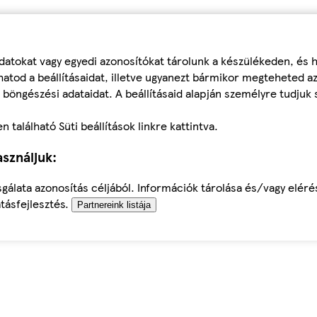
datokat vagy egyedi azonosítókat tárolunk a készülékeden, és
atod a beállításaidat, illetve ugyanezt bármikor megteheted a
 böngészési adataidat. A beállításaid alapján személyre tudjuk 
található Süti beállítások linkre kattintva.
sználjuk:
sgálata azonosítás céljából. Információk tárolása és/vagy elér
tásfejlesztés.
Partnereink listája