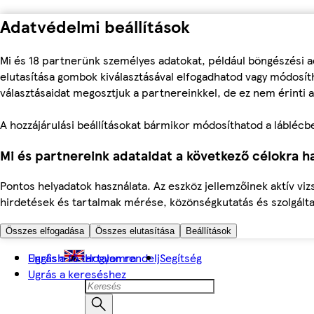
Adatvédelmi beállítások
Mi és 18 partnerünk személyes adatokat, például böngészési a
elutasítása gombok kiválasztásával elfogadhatod vagy módosíth
választásaidat megosztjuk a partnereinkkel, de ez nem érinti a
A hozzájárulási beállításokat bármikor módosíthatod a láblécben 
Mi és partnereink adataidat a következő célokra ha
Pontos helyadatok használata. Az eszköz jellemzőinek aktív viz
hirdetések és tartalmak mérése, közönségkutatás és szolgálta
Összes elfogadása
Összes elutasítása
Beállítások
Ugrás a fő tartalomra
English
Hogyan rendelj
Segítség
Ugrás a kereséshez