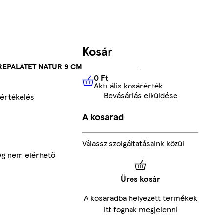
Kosár
EPALATET NATUR 9 CM
0 Ft
Aktuális kosárérték
0 Ft
Aktuális kosárérték
Bevásárlás elküldése
értékelés
A kosarad
Válassz szolgáltatásaink közül
leg nem elérhető
Üres kosár
A kosaradba helyezett termékek
itt fognak megjelenni