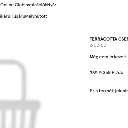
k
Online Club
Inspirációk
Nyár
ékáru
Húsáru
Mélyhűtött
TERRACOTTA CSER
Még nem érkezett 
359 Ft/db
359 Ft
Ez a termék jelen