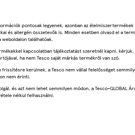
ormációk pontosak legyenek, azonban az élelmiszertermékek
tikai és allergén összetevők is. Minden esetben olvasd el a ter
a weboldalon találhatóak.
mékekkel kapcsolatban tájékoztatást szeretnél kapni, kérjük, 
ártójával, ha nem Tesco saját márkás termékről van szó.
frissítésre kerülnek, a Tesco nem vállal felelősséget semmily
on nem érinti.
szolgál, és azt nem lehet semmilyen módon, a Tesco-GLOBAL Ár
étele nélkül felhasználni.