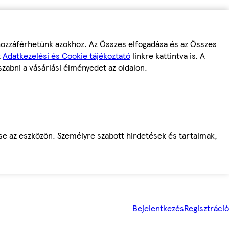
 hozzáférhetünk azokhoz. Az Összes elfogadása és az Összes
z
Adatkezelési és Cookie tájékoztató
linkre kattintva is. A
szabni a vásárlási élményedet az oldalon.
ése az eszközön. Személyre szabott hirdetések és tartalmak,
Bejelentkezés
Regisztráció