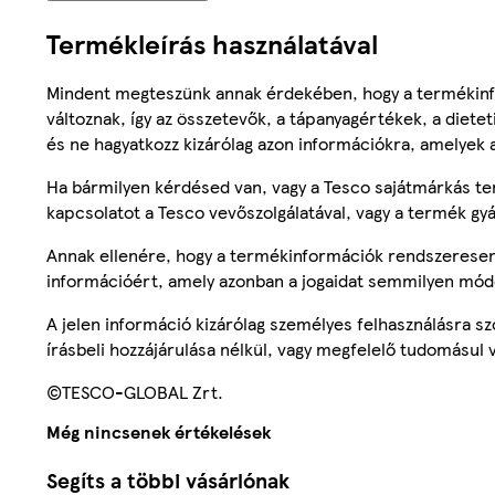
Termékleírás használatával
Mindent megteszünk annak érdekében, hogy a termékinf
változnak, így az összetevők, a tápanyagértékek, a diete
és ne hagyatkozz kizárólag azon információkra, amelyek 
Ha bármilyen kérdésed van, vagy a Tesco sajátmárkás ter
kapcsolatot a Tesco vevőszolgálatával, vagy a termék gy
Annak ellenére, hogy a termékinformációk rendszeresen 
információért, amely azonban a jogaidat semmilyen mód
A jelen információ kizárólag személyes felhasználásra 
írásbeli hozzájárulása nélkül, vagy megfelelő tudomásul v
©TESCO-GLOBAL Zrt.
Még nincsenek értékelések
Segíts a többi vásárlónak