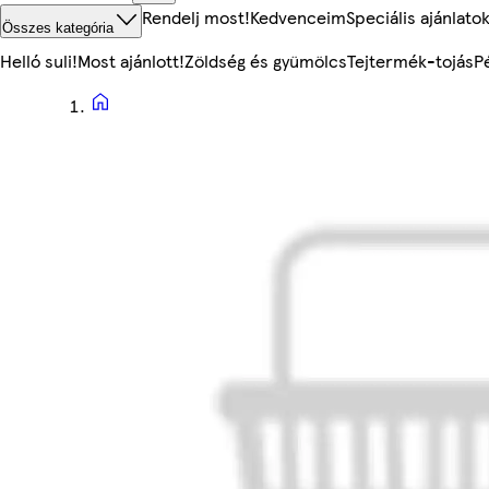
Rendelj most!
Kedvenceim
Speciális ajánlato
Összes kategória
Helló suli!
Most ajánlott!
Zöldség és gyümölcs
Tejtermék-tojás
P