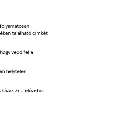
 folyamatosan
méken található címkét
hogy vedd fel a
en helytelen
uházak Zrt. előzetes