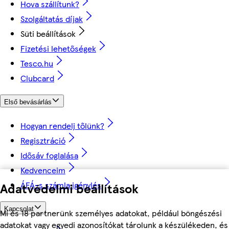
Hova szállítunk?
Szolgáltatás díjak
Süti beállítások
Fizetési lehetőségek
Tesco.hu
Clubcard
Első bevásárlás
Hogyan rendelj tőlünk?
Regisztráció
Idősáv foglalása
Kedvenceim
ÁFÁ-s számla igénylés
Adatvédelmi beállítások
Kapcsolat
Mi és 18 partnerünk személyes adatokat, például böngészési
adatokat vagy egyedi azonosítókat tárolunk a készülékeden, és