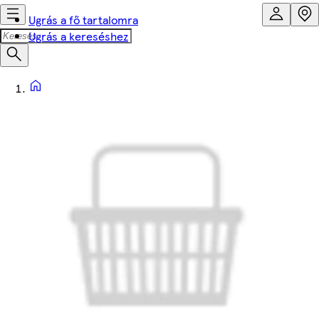
Ugrás a fő tartalomra
Ugrás a kereséshez