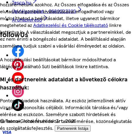
Tesco.hu
hozzáférhetünk azokhoz. Az Összes elfogadása és az Összes
Ügyfélszolgálat - 0680222333
elutasítása gombok kiválasztásával elfogadhatod vagy
módosíthatod a beállításaidat, illetve ugyanezt bármikor
Áruházkereső
megteheted az
Adatkezelési és Cookie tájékoztató
linkre
kattintva is. A választásaidat megosztjuk a partnereinkkel, de
followUs
ez nem érinti a böngészési adataidat. A beállításaid alapján
személyre tudjuk szabni a vásárlási élményedet az oldalon.
A hozzájárulási beállításokat bármikor módosíthatod a
láblécben található Süti beállítások linkre kattintva.
Mi és partnereink adataidat a következő célokra
használjuk:
Pontos helyadatok használata. Az eszköz jellemzőinek aktív
vizsgálata azonosítás céljából. Információk tárolása és/vagy
elérése az eszközön. Személyre szabott hirdetések és
©
Tesco-Global Áruházak Zrt. 2026
tartalmak, hirdetések és tartalmak mérése, közönségkutatás
és szolgáltatásfejlesztés.
Partnereink listája