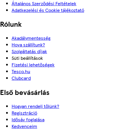
Általános Szerződési Feltételek
Adatkezelési és Cookie tájékoztató
Rólunk
Akadálymentesség
Hova szállítunk?
Szolgáltatás díjak
Süti beállítások
Fizetési lehetőségek
Tesco.hu
Clubcard
Első bevásárlás
Hogyan rendelj tőlünk?
Regisztráció
Idősáv foglalása
Kedvenceim