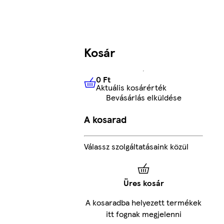
Kosár
0 Ft
Aktuális kosárérték
0 Ft
Aktuális kosárérték
Bevásárlás elküldése
A kosarad
Válassz szolgáltatásaink közül
Üres kosár
A kosaradba helyezett termékek
itt fognak megjelenni