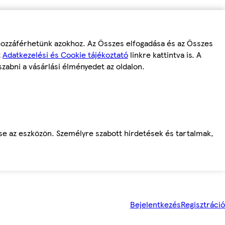
 hozzáférhetünk azokhoz. Az Összes elfogadása és az Összes
z
Adatkezelési és Cookie tájékoztató
linkre kattintva is. A
szabni a vásárlási élményedet az oldalon.
ése az eszközön. Személyre szabott hirdetések és tartalmak,
Bejelentkezés
Regisztráció