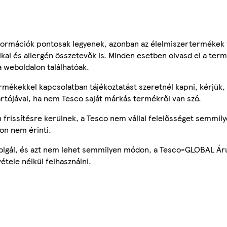
ormációk pontosak legyenek, azonban az élelmiszertermékek
tikai és allergén összetevők is. Minden esetben olvasd el a ter
a weboldalon találhatóak.
mékekkel kapcsolatban tájékoztatást szeretnél kapni, kérjük, 
ártójával, ha nem Tesco saját márkás termékről van szó.
frissítésre kerülnek, a Tesco nem vállal felelősséget semmily
on nem érinti.
szolgál, és azt nem lehet semmilyen módon, a Tesco-GLOBAL Ár
étele nélkül felhasználni.