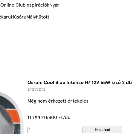
k
Online Club
Inspirációk
Nyár
ékáru
Húsáru
Mélyhűtött
Osram Cool Blue Intense H7 12V 55W izzó 2 db
Még nem érkezett értékelés
5900 Ft/db
11 799 Ft
Hozzáad