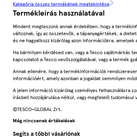
Kategória összes termékének megtekintése
Termékleírás használatával
Mindent megteszünk annak érdekében, hogy a termékinf
változnak, így az összetevők, a tápanyagértékek, a diete
és ne hagyatkozz kizárólag azon információkra, amelyek 
Ha bármilyen kérdésed van, vagy a Tesco sajátmárkás ter
kapcsolatot a Tesco vevőszolgálatával, vagy a termék gy
Annak ellenére, hogy a termékinformációk rendszeresen 
információért, amely azonban a jogaidat semmilyen mód
A jelen információ kizárólag személyes felhasználásra 
írásbeli hozzájárulása nélkül, vagy megfelelő tudomásul v
©TESCO-GLOBAL Zrt.
Még nincsenek értékelések
Segíts a többi vásárlónak