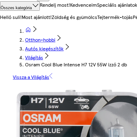
Rendelj most!
Kedvenceim
Speciális ajánlato
Összes kategória
Helló suli!
Most ajánlott!
Zöldség és gyümölcs
Tejtermék-tojás
P
Otthon-hobbi
Autós kiegészítők
Világítás
Osram Cool Blue Intense H7 12V 55W izzó 2 db
Vissza a Világítás