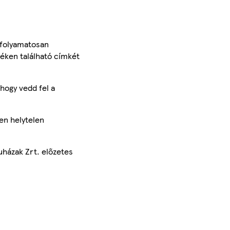
 folyamatosan
méken található címkét
hogy vedd fel a
en helytelen
uházak Zrt. előzetes