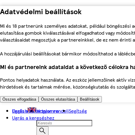
Adatvédelmi beállítások
Mi és 18 partnerünk személyes adatokat, például böngészési a
elutasítása gombok kiválasztásával elfogadhatod vagy módosíth
választásaidat megosztjuk a partnereinkkel, de ez nem érinti a
A hozzájárulási beállításokat bármikor módosíthatod a láblécben 
Mi és partnereink adataidat a következő célokra ha
Pontos helyadatok használata. Az eszköz jellemzőinek aktív viz
hirdetések és tartalmak mérése, közönségkutatás és szolgálta
Összes elfogadása
Összes elutasítása
Beállítások
Ugrás a fő tartalomra
English
Hogyan rendelj
Segítség
Ugrás a kereséshez