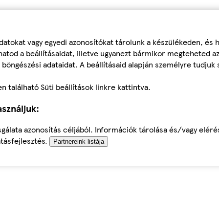
datokat vagy egyedi azonosítókat tárolunk a készülékeden, és
atod a beállításaidat, illetve ugyanezt bármikor megteheted a
 böngészési adataidat. A beállításaid alapján személyre tudjuk 
található Süti beállítások linkre kattintva.
sználjuk:
sgálata azonosítás céljából. Információk tárolása és/vagy elér
tásfejlesztés.
Partnereink listája