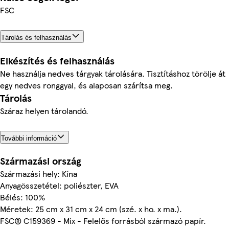
FSC
Tárolás és felhasználás
Elkészítés és felhasználás
Ne használja nedves tárgyak tárolására. Tisztításhoz törölje át
egy nedves ronggyal, és alaposan szárítsa meg.
Tárolás
Száraz helyen tárolandó.
További információ
Származási ország
Származási hely: Kína
Anyagösszetétel: poliészter, EVA
Bélés: 100%
Méretek: 25 cm x 31 cm x 24 cm (szé. x ho. x ma.).
FSC® C159369 - Mix - Felelős forrásból származó papír.