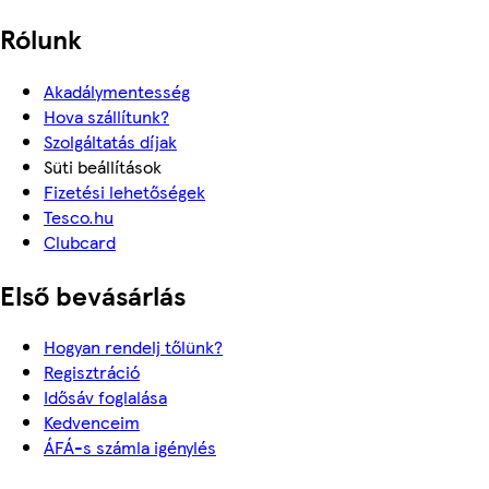
Rólunk
Akadálymentesség
Hova szállítunk?
Szolgáltatás díjak
Süti beállítások
Fizetési lehetőségek
Tesco.hu
Clubcard
Első bevásárlás
Hogyan rendelj tőlünk?
Regisztráció
Idősáv foglalása
Kedvenceim
ÁFÁ-s számla igénylés