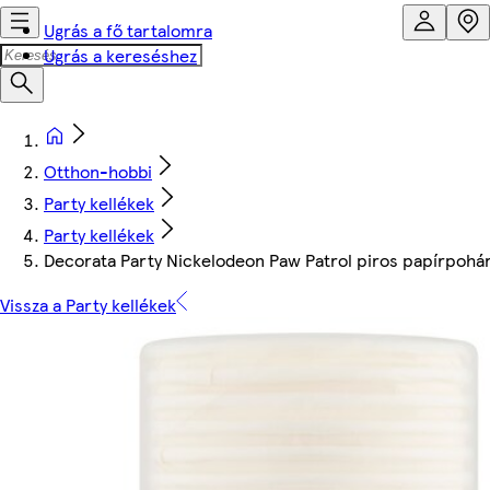
Ugrás a fő tartalomra
Ugrás a kereséshez
Otthon-hobbi
Party kellékek
Party kellékek
Decorata Party Nickelodeon Paw Patrol piros papírpohá
Vissza a Party kellékek