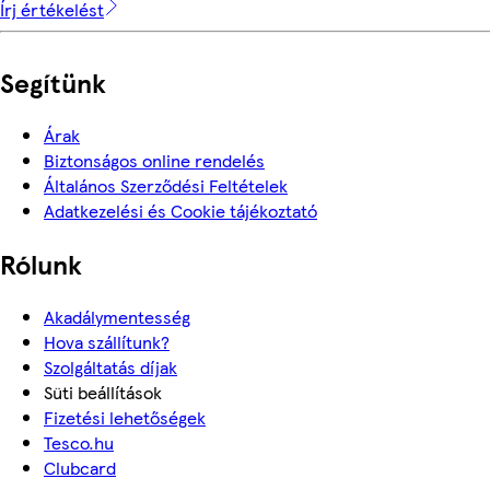
Írj értékelést
Segítünk
Árak
Biztonságos online rendelés
Általános Szerződési Feltételek
Adatkezelési és Cookie tájékoztató
Rólunk
Akadálymentesség
Hova szállítunk?
Szolgáltatás díjak
Süti beállítások
Fizetési lehetőségek
Tesco.hu
Clubcard