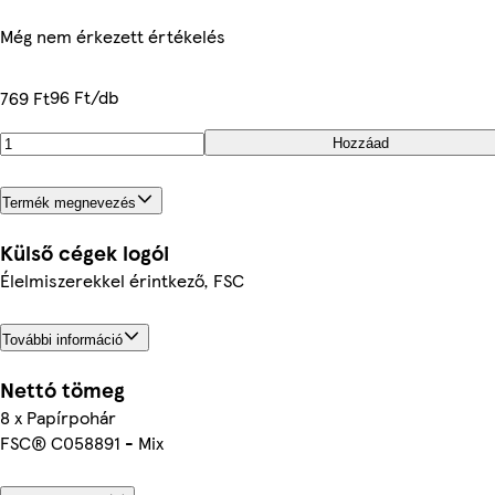
Még nem érkezett értékelés
96 Ft/db
769 Ft
Hozzáad
Termék megnevezés
Külső cégek logói
Élelmiszerekkel érintkező, FSC
További információ
Nettó tömeg
8 x Papírpohár
FSC® C058891 - Mix