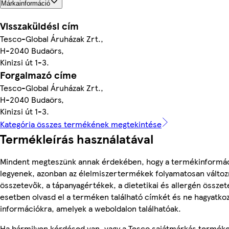
Márkainformáció
Visszaküldési cím
Tesco-Global Áruházak Zrt.,
H-2040 Budaörs,
Kinizsi út 1-3.
Forgalmazó címe
Tesco-Global Áruházak Zrt.,
H-2040 Budaörs,
Kinizsi út 1-3.
Kategória összes termékének megtekintése
Termékleírás használatával
Mindent megteszünk annak érdekében, hogy a termékinformá
legyenek, azonban az élelmiszertermékek folyamatosan változn
összetevők, a tápanyagértékek, a dietetikai és allergén összet
esetben olvasd el a terméken található címkét és ne hagyatkoz
információkra, amelyek a weboldalon találhatóak.
Ha bármilyen kérdésed van, vagy a Tesco sajátmárkás termék