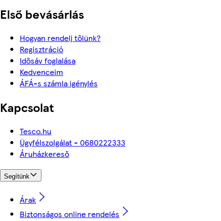
Első bevásárlás
Hogyan rendelj tőlünk?
Regisztráció
Idősáv foglalása
Kedvenceim
ÁFÁ-s számla igénylés
Kapcsolat
Tesco.hu
Ügyfélszolgálat - 0680222333
Áruházkereső
Segítünk
Árak
Biztonságos online rendelés