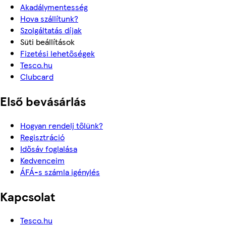
Akadálymentesség
Hova szállítunk?
Szolgáltatás díjak
Süti beállítások
Fizetési lehetőségek
Tesco.hu
Clubcard
Első bevásárlás
Hogyan rendelj tőlünk?
Regisztráció
Idősáv foglalása
Kedvenceim
ÁFÁ-s számla igénylés
Kapcsolat
Tesco.hu