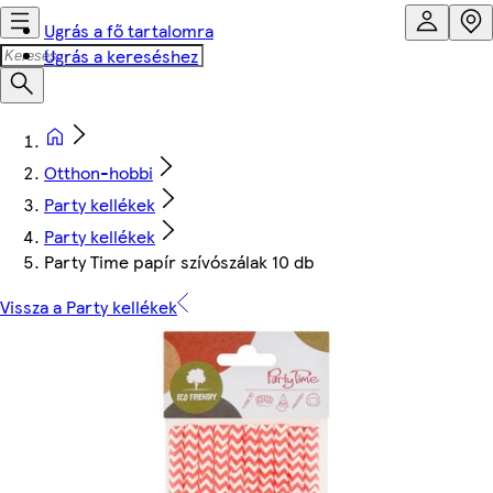
Ugrás a fő tartalomra
Ugrás a kereséshez
Otthon-hobbi
Party kellékek
Party kellékek
Party Time papír szívószálak 10 db
Vissza a Party kellékek