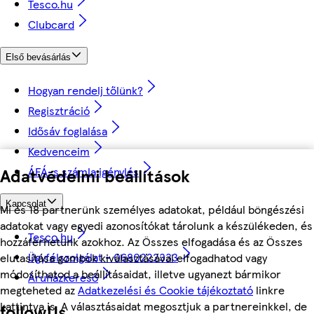
Tesco.hu
Clubcard
Első bevásárlás
Hogyan rendelj tőlünk?
Regisztráció
Idősáv foglalása
Kedvenceim
Adatvédelmi beállítások
ÁFÁ-s számla igénylés
Kapcsolat
Mi és 18 partnerünk személyes adatokat, például böngészési
adatokat vagy egyedi azonosítókat tárolunk a készülékeden, és
Tesco.hu
hozzáférhetünk azokhoz. Az Összes elfogadása és az Összes
Ügyfélszolgálat - 0680222333
elutasítása gombok kiválasztásával elfogadhatod vagy
módosíthatod a beállításaidat, illetve ugyanezt bármikor
Áruházkereső
megteheted az
Adatkezelési és Cookie tájékoztató
linkre
kattintva is. A választásaidat megosztjuk a partnereinkkel, de
followUs