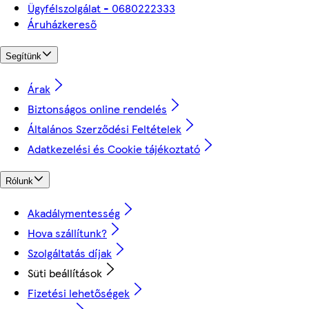
Ügyfélszolgálat - 0680222333
Áruházkereső
Segítünk
Árak
Biztonságos online rendelés
Általános Szerződési Feltételek
Adatkezelési és Cookie tájékoztató
Rólunk
Akadálymentesség
Hova szállítunk?
Szolgáltatás díjak
Süti beállítások
Fizetési lehetőségek