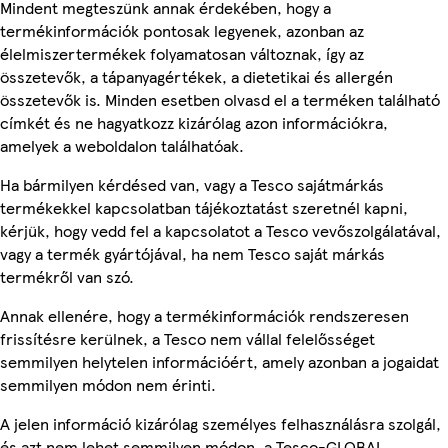
Mindent megteszünk annak érdekében, hogy a
termékinformációk pontosak legyenek, azonban az
élelmiszertermékek folyamatosan változnak, így az
összetevők, a tápanyagértékek, a dietetikai és allergén
összetevők is. Minden esetben olvasd el a terméken található
címkét és ne hagyatkozz kizárólag azon információkra,
amelyek a weboldalon találhatóak.
Ha bármilyen kérdésed van, vagy a Tesco sajátmárkás
termékekkel kapcsolatban tájékoztatást szeretnél kapni,
kérjük, hogy vedd fel a kapcsolatot a Tesco vevőszolgálatával,
vagy a termék gyártójával, ha nem Tesco saját márkás
termékről van szó.
Annak ellenére, hogy a termékinformációk rendszeresen
frissítésre kerülnek, a Tesco nem vállal felelősséget
semmilyen helytelen információért, amely azonban a jogaidat
semmilyen módon nem érinti.
A jelen információ kizárólag személyes felhasználásra szolgál,
és azt nem lehet semmilyen módon, a Tesco-GLOBAL