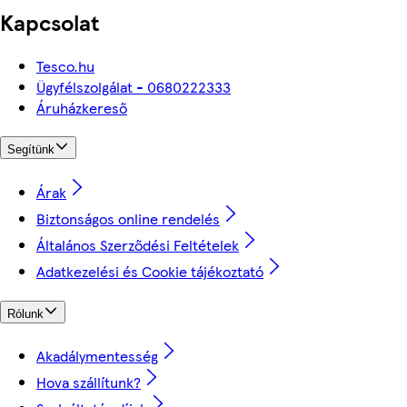
Kapcsolat
Tesco.hu
Ügyfélszolgálat - 0680222333
Áruházkereső
Segítünk
Árak
Biztonságos online rendelés
Általános Szerződési Feltételek
Adatkezelési és Cookie tájékoztató
Rólunk
Akadálymentesség
Hova szállítunk?