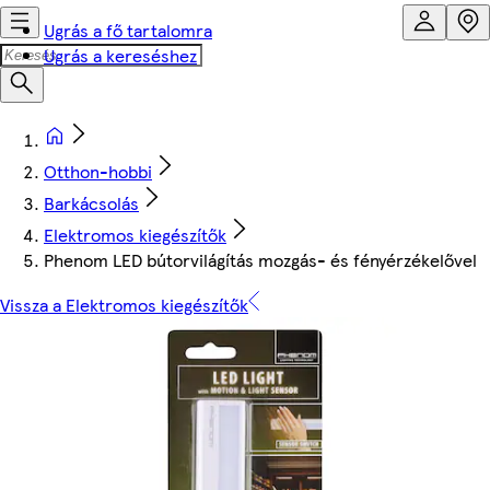
Ugrás a fő tartalomra
Ugrás a kereséshez
Otthon-hobbi
Barkácsolás
Elektromos kiegészítők
Phenom LED bútorvilágítás mozgás- és fényérzékelővel
Vissza a Elektromos kiegészítők