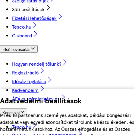
Szolgáltatás díjak
Süti beállítások
Fizetési lehetőségek
Tesco.hu
Clubcard
Első bevásárlás
Hogyan rendelj tőlünk?
Regisztráció
Idősáv foglalása
Kedvenceim
Adatvédelmi beállítások
ÁFÁ-s számla igénylés
Kapcsolat
Mi és 18 partnerünk személyes adatokat, például böngészési
adatokat vagy egyedi azonosítókat tárolunk a készülékeden, és
Tesco.hu
hozzáférhetünk azokhoz. Az Összes elfogadása és az Összes