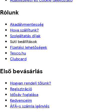
Rólunk
Akadálymentesség
Hova szállítunk?
Szolgáltatás díjak
Süti beállítások
Fizetési lehetőségek
Tesco.hu
Clubcard
Első bevásárlás
Hogyan rendelj tőlünk?
Regisztráció
Idősáv foglalása
Kedvenceim
ÁFÁ-s számla igénylés