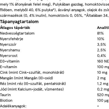
mely 1% áfonyának felel meg), Pulykában gazdag, homoktövisse
filében, melyből 40, 6% pulyka*), ásványi anyagok, olajok és zs
származékok (0, 4% inulin), homoktövis 0, 05%, *Általában 34
Tápanyagtartalom
Átlagos tápérték
Analit
Nedvességtartalom
81%
Nyersfehérje
10%
Nyerszsír
3,5%
Nyershamu
2,5%
Nyersrost
0,4%
D3-vitamin
160 NE
E-vitamin
100 m
Cink (mint Cink-szulfát, monohidrát)
10 mg
Mangán (mint Mangán (II)-oxid)
2 mg
Réz (mint réz (II)-szulfát, pentahidrát)
1,2 mg
Jód (mint Kalcium-jodát, vízmentes)
0,2 mg
Taurin
520 m
Biotion
100 µg
Adalékanyagok:
-