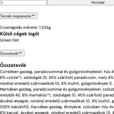
Hozzáad
Termék megnevezés
Csomagolás mérete: 1.02kg
Külső cégek logói
Green Dot
Összetevők
Összetevők
Csirkében gazdag, paradicsommal és gyógynövényekkel: hús és 
6% csirke*), zöldségek (0, 45% szárított paradicsom, mely 4%
növényi eredetű származékok (0, 4% inulin), gyógynövények 0
Marhában gazdag, paradicsommal és gyógynövényekkel, szószba
melyből 40, 6% marhahús*), zöldségek (0, 45% szárított para
ásványi anyagok, növényi eredetű származékok (0, 4% inulin),
025% kakukkfű), Kacsában gazdag, áfonyával, szószban: hús és 
6% kacsa), ásványi anyagok, növényi eredetű származékok (0, 4%