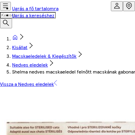
Ugrás a fő tartalomra
Ugrás a kereséshez
Kisállat
Macskaeledelek & Kiegészítők
Nedves eledelek
Shelma nedves macskaeledel felnőtt macskának gaboname
Vissza a Nedves eledelek