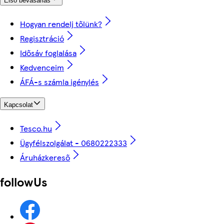
Első bevásárlás
Hogyan rendelj tőlünk?
Regisztráció
Idősáv foglalása
Kedvenceim
ÁFÁ-s számla igénylés
Kapcsolat
Tesco.hu
Ügyfélszolgálat - 0680222333
Áruházkereső
followUs