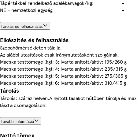
Tápértékkel rendelkező adalékanyagok/kg:
-
NE = nemzetközi egység
-
Tárolás és felhasználás
Elkészítés és felhasználás
Szobahőmérsékleten tálalja.
Az alábbi utasítások csak iránymutatásként szolgálnak.
Macska testtömege (kg): 3; Ivartalanított/aktív: 195/260 g
Macska testtömege (kg): 4; Ivartalanított/aktív: 235/315 g
Macska testtömege (kg): 5; Ivartalanított/aktív: 275/365 g
Macska testtömege (kg): 6; Ivartalanított/aktív: 310/415 g
Tárolás
Tárolás: száraz helyen.A nyitott tasakot hűtőben tárolja és max
lásd a csomagoláson.
További információ
Nettó tömeg