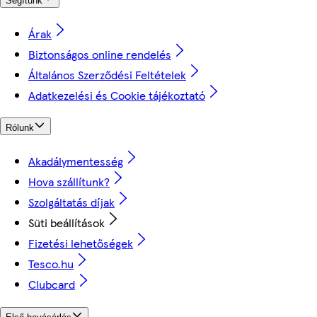
Segítünk
Árak
Biztonságos online rendelés
Általános Szerződési Feltételek
Adatkezelési és Cookie tájékoztató
Rólunk
Akadálymentesség
Hova szállítunk?
Szolgáltatás díjak
Süti beállítások
Fizetési lehetőségek
Tesco.hu
Clubcard