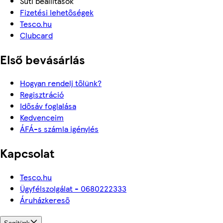
Süti beállítások
Fizetési lehetőségek
Tesco.hu
Clubcard
Első bevásárlás
Hogyan rendelj tőlünk?
Regisztráció
Idősáv foglalása
Kedvenceim
ÁFÁ-s számla igénylés
Kapcsolat
Tesco.hu
Ügyfélszolgálat - 0680222333
Áruházkereső