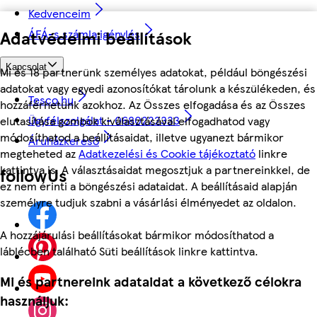
Kedvenceim
Adatvédelmi beállítások
ÁFÁ-s számla igénylés
Kapcsolat
Mi és 18 partnerünk személyes adatokat, például böngészési
adatokat vagy egyedi azonosítókat tárolunk a készülékeden, és
Tesco.hu
hozzáférhetünk azokhoz. Az Összes elfogadása és az Összes
Ügyfélszolgálat - 0680222333
elutasítása gombok kiválasztásával elfogadhatod vagy
módosíthatod a beállításaidat, illetve ugyanezt bármikor
Áruházkereső
megteheted az
Adatkezelési és Cookie tájékoztató
linkre
kattintva is. A választásaidat megosztjuk a partnereinkkel, de
followUs
ez nem érinti a böngészési adataidat. A beállításaid alapján
személyre tudjuk szabni a vásárlási élményedet az oldalon.
A hozzájárulási beállításokat bármikor módosíthatod a
láblécben található Süti beállítások linkre kattintva.
Mi és partnereink adataidat a következő célokra
használjuk: