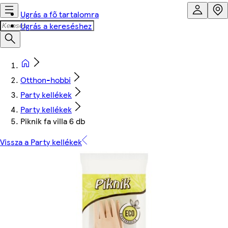
Ugrás a fő tartalomra
Ugrás a kereséshez
Otthon-hobbi
Party kellékek
Party kellékek
Piknik fa villa 6 db
Vissza a Party kellékek