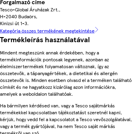
Forgalmazó címe
Tesco-Global Áruházak Zrt.,
H-2040 Budaörs,
Kinizsi út 1-3.
Kategória összes termékének megtekintése
Termékleírás használatával
Mindent megteszünk annak érdekében, hogy a
termékinformációk pontosak legyenek, azonban az
élelmiszertermékek folyamatosan változnak, így az
összetevők, a tápanyagértékek, a dietetikai és allergén
összetevők is. Minden esetben olvasd el a terméken található
címkét és ne hagyatkozz kizárólag azon információkra,
amelyek a weboldalon találhatóak.
Ha bármilyen kérdésed van, vagy a Tesco sajátmárkás
termékekkel kapcsolatban tájékoztatást szeretnél kapni,
kérjük, hogy vedd fel a kapcsolatot a Tesco vevőszolgálatával,
vagy a termék gyártójával, ha nem Tesco saját márkás
termékről van szó.