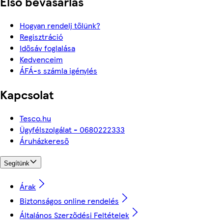
Első bevásárlás
Hogyan rendelj tőlünk?
Regisztráció
Idősáv foglalása
Kedvenceim
ÁFÁ-s számla igénylés
Kapcsolat
Tesco.hu
Ügyfélszolgálat - 0680222333
Áruházkereső
Segítünk
Árak
Biztonságos online rendelés
Általános Szerződési Feltételek