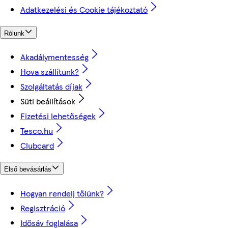
Adatkezelési és Cookie tájékoztató
Rólunk
Akadálymentesség
Hova szállítunk?
Szolgáltatás díjak
Süti beállítások
Fizetési lehetőségek
Tesco.hu
Clubcard
Első bevásárlás
Hogyan rendelj tőlünk?
Regisztráció
Idősáv foglalása