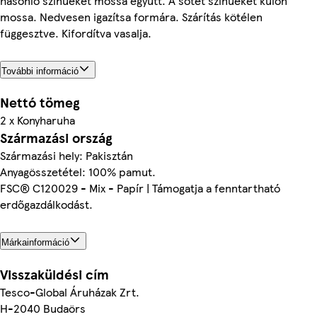
hasonló színűeket mossa együtt. A sötét színűeket külön
mossa. Nedvesen igazítsa formára. Szárítás kötélen
függesztve. Kifordítva vasalja.
További információ
Nettó tömeg
2 x Konyharuha
Származási ország
Származási hely: Pakisztán
Anyagösszetétel: 100% pamut.
FSC® C120029 - Mix - Papír | Támogatja a fenntartható
erdőgazdálkodást.
Márkainformáció
Visszaküldési cím
Tesco-Global Áruházak Zrt.
H-2040 Budaörs