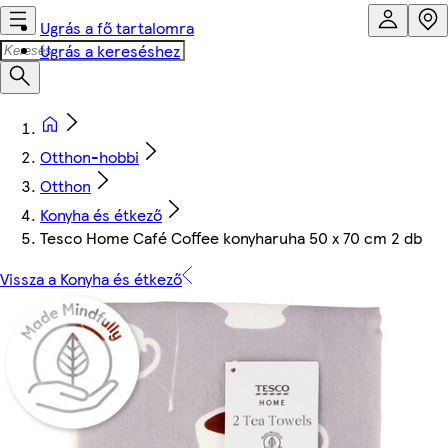
Ugrás a fő tartalomra
Ugrás a kereséshez
Otthon-hobbi
Otthon
Konyha és étkező
Tesco Home Café Coffee konyharuha 50 x 70 cm 2 db
Vissza a Konyha és étkező