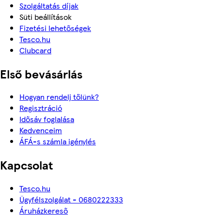
Szolgáltatás díjak
Süti beállítások
Fizetési lehetőségek
Tesco.hu
Clubcard
Első bevásárlás
Hogyan rendelj tőlünk?
Regisztráció
Idősáv foglalása
Kedvenceim
ÁFÁ-s számla igénylés
Kapcsolat
Tesco.hu
Ügyfélszolgálat - 0680222333
Áruházkereső