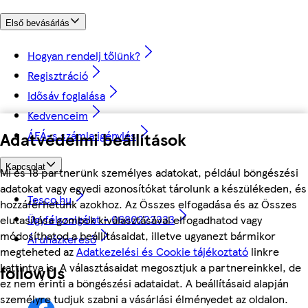
Első bevásárlás
Hogyan rendelj tőlünk?
Regisztráció
Idősáv foglalása
Kedvenceim
ÁFÁ-s számla igénylés
Adatvédelmi beállítások
Kapcsolat
Mi és 18 partnerünk személyes adatokat, például böngészési
adatokat vagy egyedi azonosítókat tárolunk a készülékeden, és
Tesco.hu
hozzáférhetünk azokhoz. Az Összes elfogadása és az Összes
Ügyfélszolgálat - 0680222333
elutasítása gombok kiválasztásával elfogadhatod vagy
módosíthatod a beállításaidat, illetve ugyanezt bármikor
Áruházkereső
megteheted az
Adatkezelési és Cookie tájékoztató
linkre
kattintva is. A választásaidat megosztjuk a partnereinkkel, de
followUs
ez nem érinti a böngészési adataidat. A beállításaid alapján
személyre tudjuk szabni a vásárlási élményedet az oldalon.