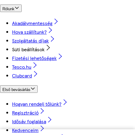
Rólunk
Akadálymentesség
Hova szállítunk?
Szolgáltatás díjak
Süti beállítások
Fizetési lehetőségek
Tesco.hu
Clubcard
Első bevásárlás
Hogyan rendelj tőlünk?
Regisztráció
Idősáv foglalása
Kedvenceim