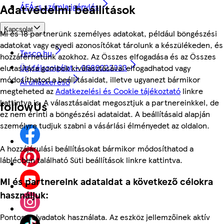
ÁFÁ-s számla igénylés
Adatvédelmi beállítások
Kapcsolat
Mi és 18 partnerünk személyes adatokat, például böngészési
adatokat vagy egyedi azonosítókat tárolunk a készülékeden, és
Tesco.hu
hozzáférhetünk azokhoz. Az Összes elfogadása és az Összes
Ügyfélszolgálat - 0680222333
elutasítása gombok kiválasztásával elfogadhatod vagy
módosíthatod a beállításaidat, illetve ugyanezt bármikor
Áruházkereső
megteheted az
Adatkezelési és Cookie tájékoztató
linkre
kattintva is. A választásaidat megosztjuk a partnereinkkel, de
followUs
ez nem érinti a böngészési adataidat. A beállításaid alapján
személyre tudjuk szabni a vásárlási élményedet az oldalon.
A hozzájárulási beállításokat bármikor módosíthatod a
láblécben található Süti beállítások linkre kattintva.
Mi és partnereink adataidat a következő célokra
használjuk:
Pontos helyadatok használata. Az eszköz jellemzőinek aktív