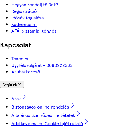
Hogyan rendelj tőlünk?
Regisztráció
Idősáv foglalása
Kedvenceim
ÁFÁ-s számla igénylés
Kapcsolat
Tesco.hu
Ügyfélszolgálat - 0680222333
Áruházkereső
Segítünk
Árak
Biztonságos online rendelés
Általános Szerződési Feltételek
Adatkezelési és Cookie tájékoztató