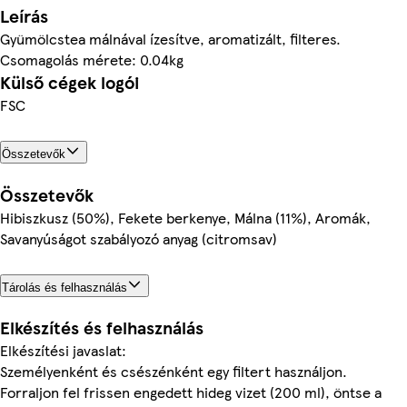
Leírás
Gyümölcstea málnával ízesítve, aromatizált, filteres.
Csomagolás mérete: 0.04kg
Külső cégek logói
FSC
Összetevők
Összetevők
Hibiszkusz (50%), Fekete berkenye, Málna (11%), Aromák,
Savanyúságot szabályozó anyag (citromsav)
Tárolás és felhasználás
Elkészítés és felhasználás
Elkészítési javaslat:
Személyenként és csészénként egy filtert használjon.
Forraljon fel frissen engedett hideg vizet (200 ml), öntse a