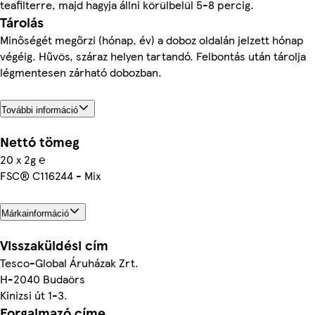
teafilterre, majd hagyja állni körülbelül 5-8 percig.
Tárolás
Minőségét megőrzi (hónap, év) a doboz oldalán jelzett hónap
végéig. Hűvös, száraz helyen tartandó. Felbontás után tárolja
légmentesen zárható dobozban.
További információ
Nettó tömeg
20 x 2g ℮
FSC® C116244 - Mix
Márkainformáció
Visszaküldési cím
Tesco-Global Áruházak Zrt.
H-2040 Budaörs
Kinizsi út 1-3.
Forgalmazó címe