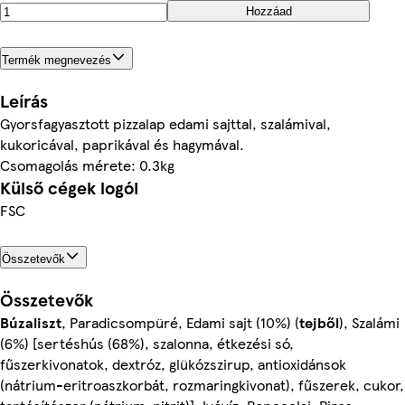
Hozzáad
Termék megnevezés
Leírás
Gyorsfagyasztott pizzalap edami sajttal, szalámival,
kukoricával, paprikával és hagymával.
Csomagolás mérete: 0.3kg
Külső cégek logói
FSC
Összetevők
Összetevők
Búzaliszt
, Paradicsompüré, Edami sajt (10%) (
tejből
), Szalámi
(6%) [sertéshús (68%), szalonna, étkezési só,
fűszerkivonatok, dextróz, glükózszirup, antioxidánsok
(nátrium-eritroaszkorbát, rozmaringkivonat), fűszerek, cukor,