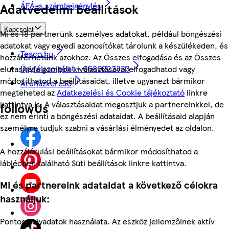
ÁFÁ-s számla igénylés
Adatvédelmi beállítások
Kapcsolat
Mi és 18 partnerünk személyes adatokat, például böngészési
adatokat vagy egyedi azonosítókat tárolunk a készülékeden, és
Tesco.hu
hozzáférhetünk azokhoz. Az Összes elfogadása és az Összes
Ügyfélszolgálat - 0680222333
elutasítása gombok kiválasztásával elfogadhatod vagy
módosíthatod a beállításaidat, illetve ugyanezt bármikor
Áruházkereső
megteheted az
Adatkezelési és Cookie tájékoztató
linkre
kattintva is. A választásaidat megosztjuk a partnereinkkel, de
followUs
ez nem érinti a böngészési adataidat. A beállításaid alapján
személyre tudjuk szabni a vásárlási élményedet az oldalon.
A hozzájárulási beállításokat bármikor módosíthatod a
láblécben található Süti beállítások linkre kattintva.
Mi és partnereink adataidat a következő célokra
használjuk:
Pontos helyadatok használata. Az eszköz jellemzőinek aktív