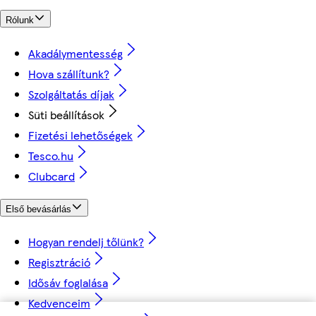
Rólunk
Akadálymentesség
Hova szállítunk?
Szolgáltatás díjak
Süti beállítások
Fizetési lehetőségek
Tesco.hu
Clubcard
Első bevásárlás
Hogyan rendelj tőlünk?
Regisztráció
Idősáv foglalása
Kedvenceim