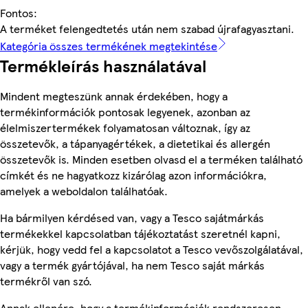
Fontos:
A terméket felengedtetés után nem szabad újrafagyasztani.
Kategória összes termékének megtekintése
Termékleírás használatával
Mindent megteszünk annak érdekében, hogy a
termékinformációk pontosak legyenek, azonban az
élelmiszertermékek folyamatosan változnak, így az
összetevők, a tápanyagértékek, a dietetikai és allergén
összetevők is. Minden esetben olvasd el a terméken található
címkét és ne hagyatkozz kizárólag azon információkra,
amelyek a weboldalon találhatóak.
Ha bármilyen kérdésed van, vagy a Tesco sajátmárkás
termékekkel kapcsolatban tájékoztatást szeretnél kapni,
kérjük, hogy vedd fel a kapcsolatot a Tesco vevőszolgálatával,
vagy a termék gyártójával, ha nem Tesco saját márkás
termékről van szó.
Annak ellenére, hogy a termékinformációk rendszeresen