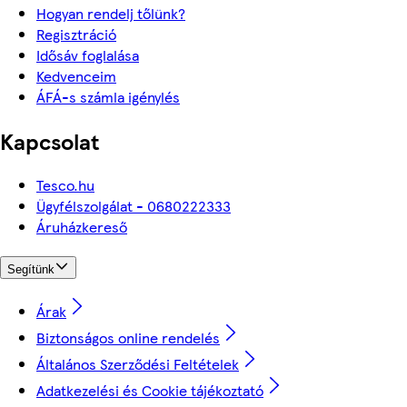
Hogyan rendelj tőlünk?
Regisztráció
Idősáv foglalása
Kedvenceim
ÁFÁ-s számla igénylés
Kapcsolat
Tesco.hu
Ügyfélszolgálat - 0680222333
Áruházkereső
Segítünk
Árak
Biztonságos online rendelés
Általános Szerződési Feltételek
Adatkezelési és Cookie tájékoztató