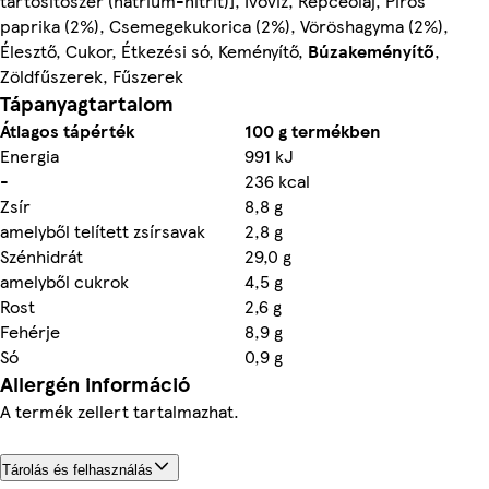
tartósítószer (nátrium-nitrit)], Ivóvíz, Repceolaj, Piros
paprika (2%), Csemegekukorica (2%), Vöröshagyma (2%),
Élesztő, Cukor, Étkezési só, Keményítő,
Búzakeményítő
,
Zöldfűszerek, Fűszerek
Tápanyagtartalom
Átlagos tápérték
100 g termékben
Energia
991 kJ
-
236 kcal
Zsír
8,8 g
amelyből telített zsírsavak
2,8 g
Szénhidrát
29,0 g
amelyből cukrok
4,5 g
Rost
2,6 g
Fehérje
8,9 g
Só
0,9 g
Allergén információ
A termék zellert tartalmazhat.
Tárolás és felhasználás