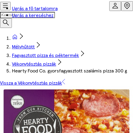
Ugrás a fő tartalomra
Ugrás a kereséshez
Mélyhűtött
Fagyasztott pizza és péktermék
Vékonytésztás pizzák
Hearty Food Co. gyorsfagyasztott szalámis pizza 300 g
Vissza a Vékonytésztás pizzák