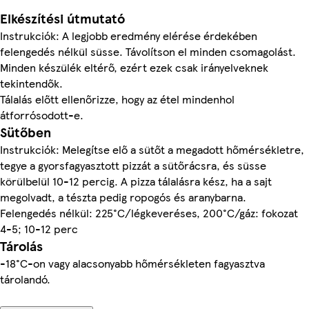
Elkészítési útmutató
Instrukciók: A legjobb eredmény elérése érdekében
felengedés nélkül süsse. Távolítson el minden csomagolást.
Minden készülék eltérő, ezért ezek csak irányelveknek
tekintendők.
Tálalás előtt ellenőrizze, hogy az étel mindenhol
átforrósodott-e.
Sütőben
Instrukciók: Melegítse elő a sütőt a megadott hőmérsékletre,
tegye a gyorsfagyasztott pizzát a sütőrácsra, és süsse
körülbelül 10-12 percig. A pizza tálalásra kész, ha a sajt
megolvadt, a tészta pedig ropogós és aranybarna.
Felengedés nélkül: 225°C/légkeveréses, 200°C/gáz: fokozat
4-5; 10-12 perc
Tárolás
-18°C-on vagy alacsonyabb hőmérsékleten fagyasztva
tárolandó.