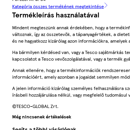
Kategória összes termékének megtekintése
Termékleírás használatával
Mindent megteszünk annak érdekében, hogy a termékinf
változnak, így az összetevők, a tápanyagértékek, a diete
és ne hagyatkozz kizárólag azon információkra, amelyek 
Ha bármilyen kérdésed van, vagy a Tesco sajátmárkás ter
kapcsolatot a Tesco vevőszolgálatával, vagy a termék gy
Annak ellenére, hogy a termékinformációk rendszeresen 
információért, amely azonban a jogaidat semmilyen mód
A jelen információ kizárólag személyes felhasználásra 
írásbeli hozzájárulása nélkül, vagy megfelelő tudomásul v
©TESCO-GLOBAL Zrt.
Még nincsenek értékelések
Segíts a többi vásárlónak