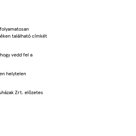
 folyamatosan
méken található címkét
hogy vedd fel a
en helytelen
uházak Zrt. előzetes