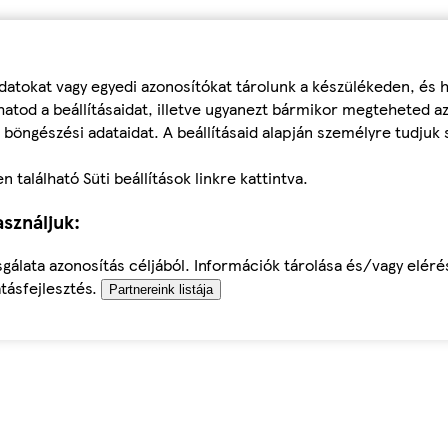
datokat vagy egyedi azonosítókat tárolunk a készülékeden, és
atod a beállításaidat, illetve ugyanezt bármikor megteheted a
 böngészési adataidat. A beállításaid alapján személyre tudjuk 
található Süti beállítások linkre kattintva.
sználjuk:
sgálata azonosítás céljából. Információk tárolása és/vagy elér
tásfejlesztés.
Partnereink listája