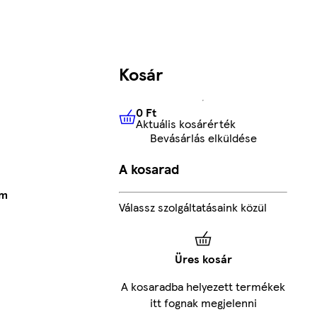
Kosár
0 Ft
Aktuális kosárérték
0 Ft
Aktuális kosárérték
Bevásárlás elküldése
A kosarad
cm
Válassz szolgáltatásaink közül
Üres kosár
A kosaradba helyezett termékek
itt fognak megjelenni