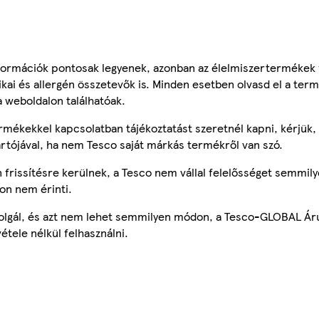
ormációk pontosak legyenek, azonban az élelmiszertermékek
tikai és allergén összetevők is. Minden esetben olvasd el a ter
a weboldalon találhatóak.
mékekkel kapcsolatban tájékoztatást szeretnél kapni, kérjük, 
ártójával, ha nem Tesco saját márkás termékről van szó.
frissítésre kerülnek, a Tesco nem vállal felelősséget semmily
on nem érinti.
szolgál, és azt nem lehet semmilyen módon, a Tesco-GLOBAL Ár
étele nélkül felhasználni.