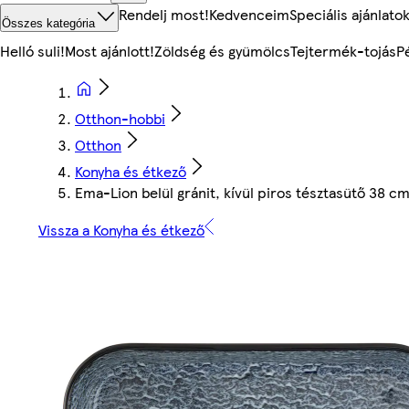
Rendelj most!
Kedvenceim
Speciális ajánlato
Összes kategória
Helló suli!
Most ajánlott!
Zöldség és gyümölcs
Tejtermék-tojás
P
Otthon-hobbi
Otthon
Konyha és étkező
Ema-Lion belül gránit, kívül piros tésztasütő 38 c
Vissza a Konyha és étkező