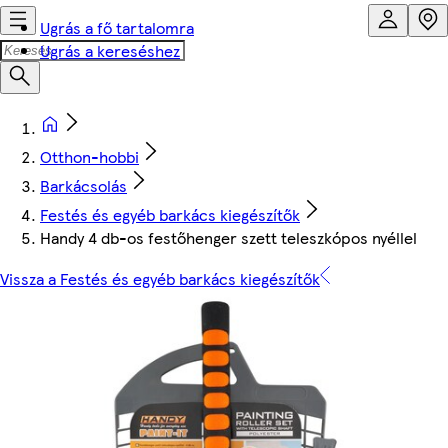
Ugrás a fő tartalomra
Ugrás a kereséshez
Otthon-hobbi
Barkácsolás
Festés és egyéb barkács kiegészítők
Handy 4 db-os festőhenger szett teleszkópos nyéllel
Vissza a Festés és egyéb barkács kiegészítők