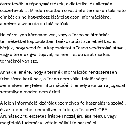
összetevők, a tápanyagértékek, a dietetikai és allergén
összetevők is. Minden esetben olvasd el a terméken található
címkét és ne hagyatkozz kizárólag azon információkra,
amelyek a weboldalon találhatóak.
Ha bármilyen kérdésed van, vagy a Tesco sajátmárkás
termékekkel kapcsolatban tájékoztatást szeretnél kapni,
kérjük, hogy vedd fel a kapcsolatot a Tesco vevőszolgálatával,
vagy a termék gyártójával, ha nem Tesco saját márkás
termékről van szó.
Annak ellenére, hogy a termékinformációk rendszeresen
frissítésre kerülnek, a Tesco nem vállal felelősséget
semmilyen helytelen információért, amely azonban a jogaidat
semmilyen módon nem érinti.
A jelen információ kizárólag személyes felhasználásra szolgál,
és azt nem lehet semmilyen módon, a Tesco-GLOBAL
Áruházak Zrt. előzetes írásbeli hozzájárulása nélkül, vagy
megfelelő tudomásul vétele nélkül felhasználni.