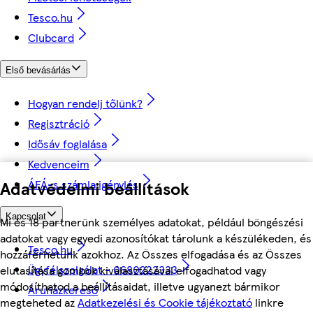
Tesco.hu
Clubcard
Első bevásárlás
Hogyan rendelj tőlünk?
Regisztráció
Idősáv foglalása
Kedvenceim
Adatvédelmi beállítások
ÁFÁ-s számla igénylés
Kapcsolat
Mi és 18 partnerünk személyes adatokat, például böngészési
adatokat vagy egyedi azonosítókat tárolunk a készülékeden, és
Tesco.hu
hozzáférhetünk azokhoz. Az Összes elfogadása és az Összes
Ügyfélszolgálat - 0680222333
elutasítása gombok kiválasztásával elfogadhatod vagy
módosíthatod a beállításaidat, illetve ugyanezt bármikor
Áruházkereső
megteheted az
Adatkezelési és Cookie tájékoztató
linkre