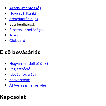
Akadálymentesség
Hova szállítunk?
Szolgáltatás díjak
Süti beállítások
Fizetési lehetőségek
Tesco.hu
Clubcard
Első bevásárlás
Hogyan rendelj tőlünk?
Regisztráció
Idősáv foglalása
Kedvenceim
ÁFÁ-s számla igénylés
Kapcsolat