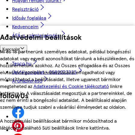
Hogyan rendelj tőlünk?
Regisztráció
Idősáv foglalása
Kedvenceim
Adatvédelmi beállítások
ÁFÁ-s számla igénylés
Kapcsolat
Mi és 18 partnerünk személyes adatokat, például böngészési
adatokat vagy egyedi azonosítókat tárolunk a készülékeden, és
Tesco.hu
hozzáférhetünk azokhoz. Az Összes elfogadása és az Összes
Ügyfélszolgálat - 0680222333
elutasítása gombok kiválasztásával elfogadhatod vagy
módosíthatod a beállításaidat, illetve ugyanezt bármikor
Áruházkereső
megteheted az
Adatkezelési és Cookie tájékoztató
linkre
kattintva is. A választásaidat megosztjuk a partnereinkkel, de
followUs
ez nem érinti a böngészési adataidat. A beállításaid alapján
személyre tudjuk szabni a vásárlási élményedet az oldalon.
A hozzájárulási beállításokat bármikor módosíthatod a
láblécben található Süti beállítások linkre kattintva.