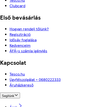
Tesco.hu
Clubcard
Első bevásárlás
Hogyan rendelj tőlünk?
Regisztráció
Idősáv foglalása
Kedvenceim
ÁFÁ-s számla igénylés
Kapcsolat
Tesco.hu
Ügyfélszolgálat - 0680222333
Áruházkereső
Segítünk