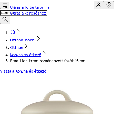
Ugrás a fő tartalomra
Ugrás a kereséshez
Otthon-hobbi
Otthon
Konyha és étkező
Ema-Lion krém zománcozott fazék 16 cm
Vissza a Konyha és étkező