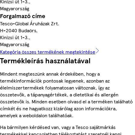
Kinizsi út 1-3.,
Magyarország
Forgalmazó címe
Tesco-Global Áruházak Zrt.
H-2040 Budaörs,
Kinizsi út 1-3.,
Magyarország
Kategória összes termékének megtekintése
Termékleírás használatával
Mindent megteszünk annak érdekében, hogy a
termékinformációk pontosak legyenek, azonban az
élelmiszertermékek folyamatosan változnak, így az
összetevők, a tápanyagértékek, a dietetikai és allergén
összetevők is. Minden esetben olvasd el a terméken található
címkét és ne hagyatkozz kizárólag azon információkra,
amelyek a weboldalon találhatóak.
Ha bármilyen kérdésed van, vagy a Tesco sajátmárkás
termékekkel kapcsolatban tájékoztatást szeretnél kapni,