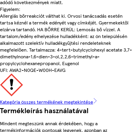
adódó következmények miatt.
Figyelem:
Allergiás bőrreakciót válthat ki. Orvosi tanácsadás esetén
tartsa kéznél a termék edényét vagy címkéjét. Gyermekektől
elzárva tartandó. HA BŐRRE KERÜL: Lemosás bő vízzel. A
tartalom/edény elhelyezése hulladékként: az ön településén
alkalmazott szelektív hulladékgyűjtési rendeleteknek
megfelelően. Tartalmazza: 4-tert-butylcyclohexyl acetate 3,7-
dimethylnona-1,6-dien-3-ol,2,2,6-trimethyl-a-
propylcyclohexanepropanol, Eugenol
UFI: AWA2-N0QE-W00H-EAVG
Kategória összes termékének megtekintése
Termékleírás használatával
Mindent megteszünk annak érdekében, hogy a
termékinformációk pontosak legyenek, azonban az