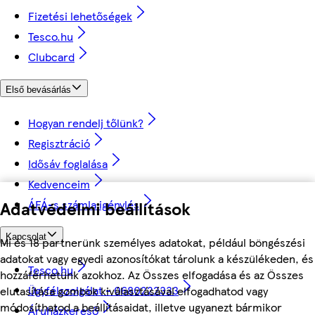
Fizetési lehetőségek
Tesco.hu
Clubcard
Első bevásárlás
Hogyan rendelj tőlünk?
Regisztráció
Idősáv foglalása
Kedvenceim
ÁFÁ-s számla igénylés
Adatvédelmi beállítások
Kapcsolat
Mi és 18 partnerünk személyes adatokat, például böngészési
adatokat vagy egyedi azonosítókat tárolunk a készülékeden, és
Tesco.hu
hozzáférhetünk azokhoz. Az Összes elfogadása és az Összes
Ügyfélszolgálat - 0680222333
elutasítása gombok kiválasztásával elfogadhatod vagy
módosíthatod a beállításaidat, illetve ugyanezt bármikor
Áruházkereső