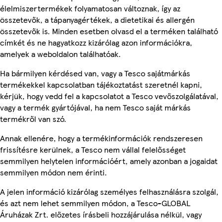
élelmiszertermékek folyamatosan változnak, így az
összetevők, a tápanyagértékek, a dietetikai és allergén
összetevők is. Minden esetben olvasd el a terméken található
címkét és ne hagyatkozz kizárólag azon információkra,
amelyek a weboldalon találhatóak.
Ha bármilyen kérdésed van, vagy a Tesco sajátmárkás
termékekkel kapcsolatban tájékoztatást szeretnél kapni,
kérjük, hogy vedd fel a kapcsolatot a Tesco vevőszolgálatával,
vagy a termék gyártójával, ha nem Tesco saját márkás
termékről van szó.
Annak ellenére, hogy a termékinformációk rendszeresen
frissítésre kerülnek, a Tesco nem vállal felelősséget
semmilyen helytelen információért, amely azonban a jogaidat
semmilyen módon nem érinti.
A jelen információ kizárólag személyes felhasználásra szolgál,
és azt nem lehet semmilyen módon, a Tesco-GLOBAL
Áruházak Zrt. előzetes írásbeli hozzájárulása nélkül, vagy