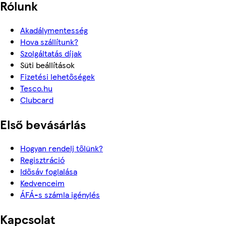
Rólunk
Akadálymentesség
Hova szállítunk?
Szolgáltatás díjak
Süti beállítások
Fizetési lehetőségek
Tesco.hu
Clubcard
Első bevásárlás
Hogyan rendelj tőlünk?
Regisztráció
Idősáv foglalása
Kedvenceim
ÁFÁ-s számla igénylés
Kapcsolat