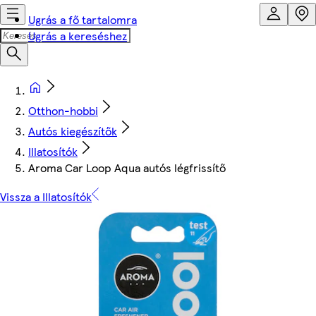
Ugrás a fő tartalomra
Ugrás a kereséshez
Otthon-hobbi
Autós kiegészítők
Illatosítók
Aroma Car Loop Aqua autós légfrissítő
Vissza a Illatosítók