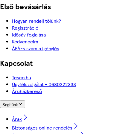
Első bevásárlás
Hogyan rendelj tőlünk?
Regisztráció
Idősáv foglalása
Kedvenceim
ÁFÁ-s számla igénylés
Kapcsolat
Tesco.hu
Ügyfélszolgálat - 0680222333
Áruházkereső
Segítünk
Árak
Biztonságos online rendelés