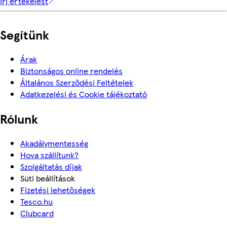
Írj értékelést
Segítünk
Árak
Biztonságos online rendelés
Általános Szerződési Feltételek
Adatkezelési és Cookie tájékoztató
Rólunk
Akadálymentesség
Hova szállítunk?
Szolgáltatás díjak
Süti beállítások
Fizetési lehetőségek
Tesco.hu
Clubcard