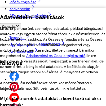
Idősáv foglalása
Kedvenceim
Adatvédelmi beállítások
ÁFÁ-s számla igénylés
Kapcsolat
Mi és 18 partnerünk személyes adatokat, például böngészési
adatokat vagy egyedi azonosítókat tárolunk a készülékeden, és
Tesco.hu
hozzáférhetünk azokhoz. Az Összes elfogadása és az Összes
Ügyfélszolgálat - 0680222333
elutasítása gombok kiválasztásával elfogadhatod vagy
módosíthatod a beállításaidat, illetve ugyanezt bármikor
Áruházkereső
megteheted az
Adatkezelési és Cookie tájékoztató
linkre
kattintva is. A választásaidat megosztjuk a partnereinkkel, de
followUs
ez nem érinti a böngészési adataidat. A beállításaid alapján
személyre tudjuk szabni a vásárlási élményedet az oldalon.
A hozzájárulási beállításokat bármikor módosíthatod a
láblécben található Süti beállítások linkre kattintva.
Mi és partnereink adataidat a következő célokra
használjuk: