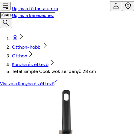
Ugrás a fő tartalomra
Ugrás a kereséshez
Otthon-hobbi
Otthon
Konyha és étkező
Tefal Simple Cook wok serpenyő 28 cm
Vissza a Konyha és étkező