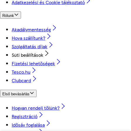
Adatkezelési és Cookie tájékoztató
Rólunk
Akadálymentesség
Hova szállítunk?
Szolgáltatás díjak
Süti beállítások
Fizetési lehetőségek
Tesco.hu
Clubcard
Első bevásárlás
Hogyan rendelj tőlünk?
Regisztráció
Idősáv foglalása