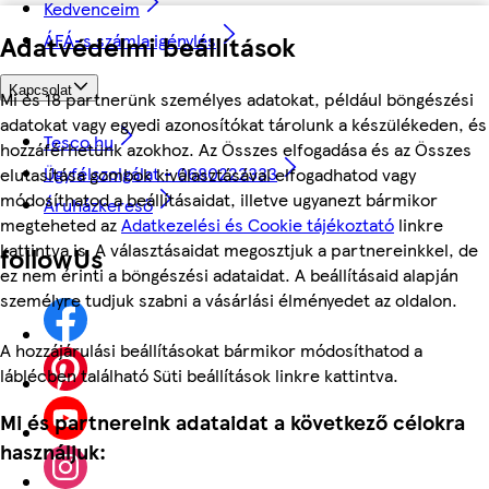
Kedvenceim
ÁFÁ-s számla igénylés
Adatvédelmi beállítások
Kapcsolat
Mi és 18 partnerünk személyes adatokat, például böngészési
adatokat vagy egyedi azonosítókat tárolunk a készülékeden, és
Tesco.hu
hozzáférhetünk azokhoz. Az Összes elfogadása és az Összes
Ügyfélszolgálat - 0680222333
elutasítása gombok kiválasztásával elfogadhatod vagy
módosíthatod a beállításaidat, illetve ugyanezt bármikor
Áruházkereső
megteheted az
Adatkezelési és Cookie tájékoztató
linkre
kattintva is. A választásaidat megosztjuk a partnereinkkel, de
followUs
ez nem érinti a böngészési adataidat. A beállításaid alapján
személyre tudjuk szabni a vásárlási élményedet az oldalon.
A hozzájárulási beállításokat bármikor módosíthatod a
láblécben található Süti beállítások linkre kattintva.
Mi és partnereink adataidat a következő célokra
használjuk: