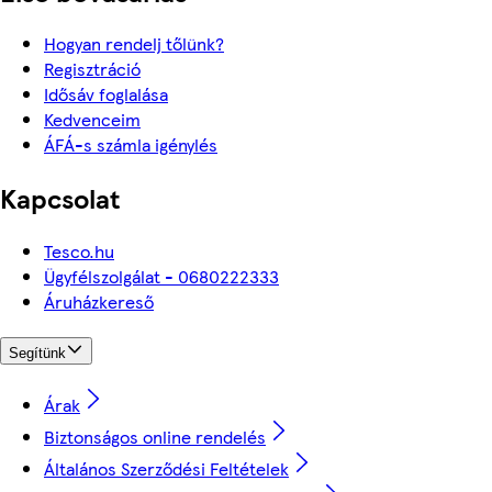
Hogyan rendelj tőlünk?
Regisztráció
Idősáv foglalása
Kedvenceim
ÁFÁ-s számla igénylés
Kapcsolat
Tesco.hu
Ügyfélszolgálat - 0680222333
Áruházkereső
Segítünk
Árak
Biztonságos online rendelés
Általános Szerződési Feltételek