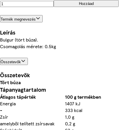
Hozzáad
Termék megnevezés
Leírás
Bulgur (tört búza).
Csomagolás mérete: 0.5kg
Összetevők
Összetevők
Tört búza
Tápanyagtartalom
Átlagos tápérték
100 g termékben
Energia
1407 kJ
-
333 kcal
Zsír
1,0 g
amelyből telített zsírsavak
0,2 g