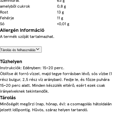
Szénhidrát
63 g
amelyből cukrok
0,8 g
Rost
13 g
Fehérje
11 g
Só
<0,01 g
Allergén információ
A termék szóját tartalmazhat.
Tárolás és felhasználás
Tűzhelyen
Instrukciók: Edényben: 15-20 perc.
Öblítse át forró vízzel, majd tegye forrásban lévő, sós vízbe (1
rész bulgur, 2,5 rész víz arányban). Fedje le, és főzze puhára
15-20 perc alatt. Minden készülék eltérő, ezért ezek csak
irányelveknek tekintendők.
Tárolás
Minőségét megőrzi (nap, hónap, év): a csomagolás hátoldalán
jelzett időpontig. Hűvös, száraz helyen tartandó.