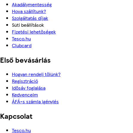
Akadálymentesség
Hova szállítunk?
Szolgáltatás díjak
Süti beállítások
Fizetési lehetőségek
Tesco.hu
Clubcard
Első bevásárlás
Hogyan rendelj tőlünk?
Regisztráció
Idősáv foglalása
Kedvenceim
ÁFÁ-s számla igénylés
Kapcsolat
Tesco.hu