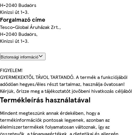
H-2040 Budaörs
Kinizsi út 1-3.
Forgalmazó címe
Tesco-Global Áruházak Zrt.,
H-2040 Budaörs,
Kinizsi út 1-3.
Biztonsági információ
FIGYELEM!
GYERMEKEKTŐL TÁVOL TARTANDÓ. A termék a funkciójából
adódóan hegyes/éles részt tartalmaz, használja óvatosan!
Kérjük, őrizze meg a tájékoztatót jövőbeni hivatkozás céljából
Termékleírás használatával
Mindent megteszünk annak érdekében, hogy a
termékinformációk pontosak legyenek, azonban az
élelmiszertermékek folyamatosan változnak, így az
összetevők, a tápanyagértékek, a dietetikai és allergén