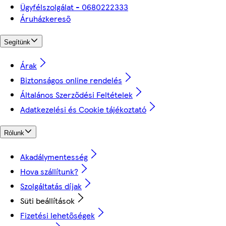
Ügyfélszolgálat - 0680222333
Áruházkereső
Segítünk
Árak
Biztonságos online rendelés
Általános Szerződési Feltételek
Adatkezelési és Cookie tájékoztató
Rólunk
Akadálymentesség
Hova szállítunk?
Szolgáltatás díjak
Süti beállítások
Fizetési lehetőségek