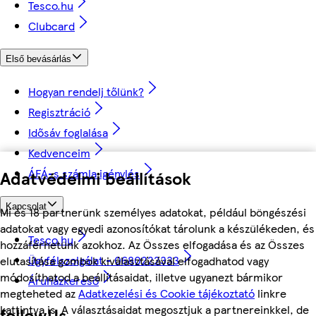
Tesco.hu
Clubcard
Első bevásárlás
Hogyan rendelj tőlünk?
Regisztráció
Idősáv foglalása
Kedvenceim
ÁFÁ-s számla igénylés
Adatvédelmi beállítások
Kapcsolat
Mi és 18 partnerünk személyes adatokat, például böngészési
adatokat vagy egyedi azonosítókat tárolunk a készülékeden, és
Tesco.hu
hozzáférhetünk azokhoz. Az Összes elfogadása és az Összes
Ügyfélszolgálat - 0680222333
elutasítása gombok kiválasztásával elfogadhatod vagy
módosíthatod a beállításaidat, illetve ugyanezt bármikor
Áruházkereső
megteheted az
Adatkezelési és Cookie tájékoztató
linkre
kattintva is. A választásaidat megosztjuk a partnereinkkel, de
followUs