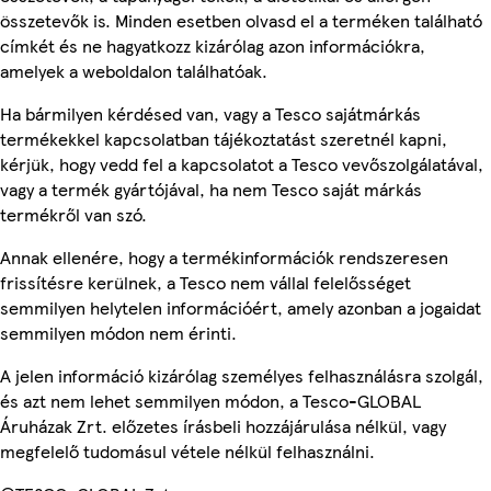
összetevők is. Minden esetben olvasd el a terméken található
címkét és ne hagyatkozz kizárólag azon információkra,
amelyek a weboldalon találhatóak.
Ha bármilyen kérdésed van, vagy a Tesco sajátmárkás
termékekkel kapcsolatban tájékoztatást szeretnél kapni,
kérjük, hogy vedd fel a kapcsolatot a Tesco vevőszolgálatával,
vagy a termék gyártójával, ha nem Tesco saját márkás
termékről van szó.
Annak ellenére, hogy a termékinformációk rendszeresen
frissítésre kerülnek, a Tesco nem vállal felelősséget
semmilyen helytelen információért, amely azonban a jogaidat
semmilyen módon nem érinti.
A jelen információ kizárólag személyes felhasználásra szolgál,
és azt nem lehet semmilyen módon, a Tesco-GLOBAL
Áruházak Zrt. előzetes írásbeli hozzájárulása nélkül, vagy
megfelelő tudomásul vétele nélkül felhasználni.