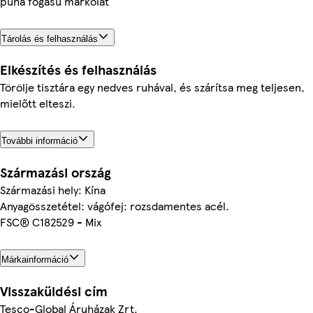
puha fogású markolat
Tárolás és felhasználás
Elkészítés és felhasználás
Törölje tisztára egy nedves ruhával, és szárítsa meg teljesen,
mielőtt elteszi.
További információ
Származási ország
Származási hely: Kína
Anyagösszetétel: vágófej: rozsdamentes acél.
FSC® C182529 - Mix
Márkainformáció
Visszaküldési cím
Tesco-Global Áruházak Zrt.