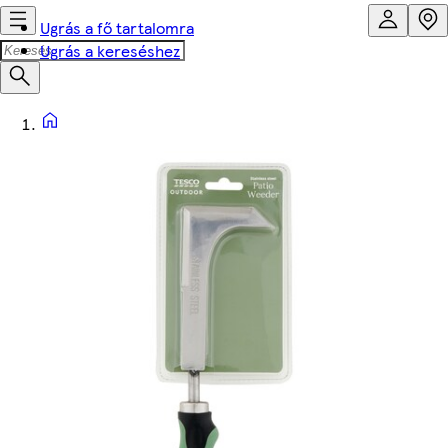
Ugrás a fő tartalomra
Ugrás a kereséshez