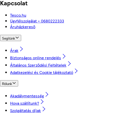
Kapcsolat
Tesco.hu
Ügyfélszolgálat - 0680222333
Áruházkereső
Segítünk
Árak
Biztonságos online rendelés
Általános Szerződési Feltételek
Adatkezelési és Cookie tájékoztató
Rólunk
Akadálymentesség
Hova szállítunk?
Szolgáltatás díjak