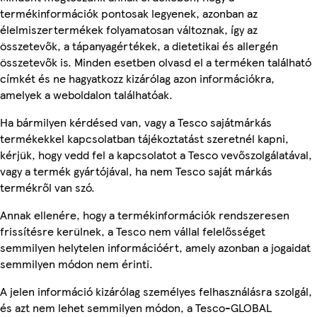
termékinformációk pontosak legyenek, azonban az
élelmiszertermékek folyamatosan változnak, így az
összetevők, a tápanyagértékek, a dietetikai és allergén
összetevők is. Minden esetben olvasd el a terméken található
címkét és ne hagyatkozz kizárólag azon információkra,
amelyek a weboldalon találhatóak.
Ha bármilyen kérdésed van, vagy a Tesco sajátmárkás
termékekkel kapcsolatban tájékoztatást szeretnél kapni,
kérjük, hogy vedd fel a kapcsolatot a Tesco vevőszolgálatával,
vagy a termék gyártójával, ha nem Tesco saját márkás
termékről van szó.
Annak ellenére, hogy a termékinformációk rendszeresen
frissítésre kerülnek, a Tesco nem vállal felelősséget
semmilyen helytelen információért, amely azonban a jogaidat
semmilyen módon nem érinti.
A jelen információ kizárólag személyes felhasználásra szolgál,
és azt nem lehet semmilyen módon, a Tesco-GLOBAL