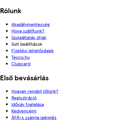
Rólunk
Akadálymentesség
Hova szállítunk?
Szolgáltatás díjak
Süti beállítások
Fizetési lehetőségek
Tesco.hu
Clubcard
Első bevásárlás
Hogyan rendelj tőlünk?
Regisztráció
Idősáv foglalása
Kedvenceim
ÁFÁ-s számla igénylés