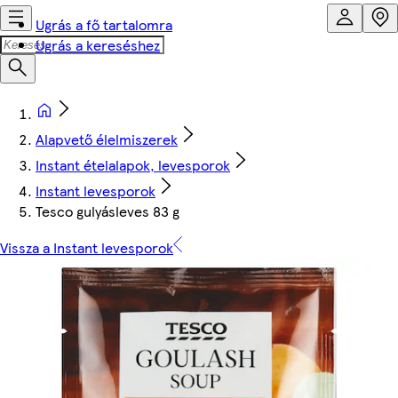
Ugrás a fő tartalomra
Ugrás a kereséshez
Alapvető élelmiszerek
Instant ételalapok, levesporok
Instant levesporok
Tesco gulyásleves 83 g
Vissza a Instant levesporok