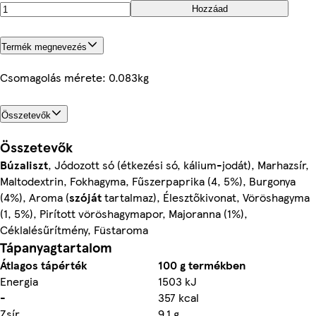
Hozzáad
Termék megnevezés
Csomagolás mérete: 0.083kg
Összetevők
Összetevők
Búzaliszt
, Jódozott só (étkezési só, kálium-jodát), Marhazsír,
Maltodextrin, Fokhagyma, Fűszerpaprika (4, 5%), Burgonya
(4%), Aroma (
szóját
tartalmaz), Élesztőkivonat, Vöröshagyma
(1, 5%), Pirított vöröshagymapor, Majoranna (1%),
Céklalésűrítmény, Füstaroma
Tápanyagtartalom
Átlagos tápérték
100 g termékben
Energia
1503 kJ
-
357 kcal
Zsír
9,1 g