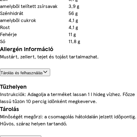
amelyből telített zsírsavak
3,9 g
Szénhidrát
56 g
amelyből cukrok
4,1 g
Rost
4,1 g
Fehérje
11 g
Só
11,8 g
Allergén információ
Mustárt, zellert, tejet és tojást tartalmazhat.
Tárolás és felhasználás
Tűzhelyen
Instrukciók: Adagolja a terméket lassan 1 l hideg vízhez. Főzze
lassú tűzön 10 percig időnként megkeverve.
Tárolás
Minőségét megőrzi: a csomagolás hátoldalán jelzett időpontig.
Hűvös, száraz helyen tartandó.