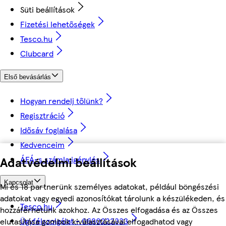
Süti beállítások
Fizetési lehetőségek
Tesco.hu
Clubcard
Első bevásárlás
Hogyan rendelj tőlünk?
Regisztráció
Idősáv foglalása
Kedvenceim
ÁFÁ-s számla igénylés
Adatvédelmi beállítások
Kapcsolat
Mi és 18 partnerünk személyes adatokat, például böngészési
adatokat vagy egyedi azonosítókat tárolunk a készülékeden, és
Tesco.hu
hozzáférhetünk azokhoz. Az Összes elfogadása és az Összes
Ügyfélszolgálat - 0680222333
elutasítása gombok kiválasztásával elfogadhatod vagy