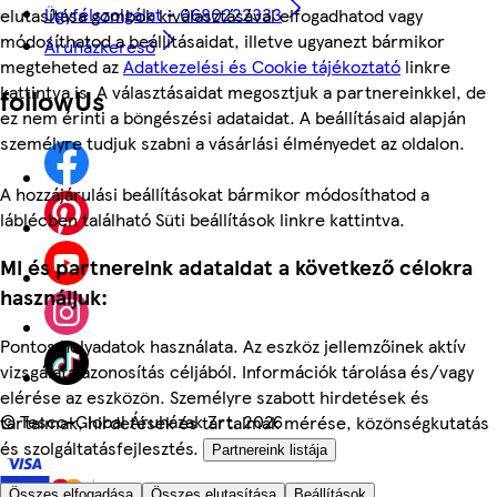
Ügyfélszolgálat - 0680222333
elutasítása gombok kiválasztásával elfogadhatod vagy
módosíthatod a beállításaidat, illetve ugyanezt bármikor
Áruházkereső
megteheted az
Adatkezelési és Cookie tájékoztató
linkre
kattintva is. A választásaidat megosztjuk a partnereinkkel, de
followUs
ez nem érinti a böngészési adataidat. A beállításaid alapján
személyre tudjuk szabni a vásárlási élményedet az oldalon.
A hozzájárulási beállításokat bármikor módosíthatod a
láblécben található Süti beállítások linkre kattintva.
Mi és partnereink adataidat a következő célokra
használjuk:
Pontos helyadatok használata. Az eszköz jellemzőinek aktív
vizsgálata azonosítás céljából. Információk tárolása és/vagy
elérése az eszközön. Személyre szabott hirdetések és
©
Tesco-Global Áruházak Zrt. 2026
tartalmak, hirdetések és tartalmak mérése, közönségkutatás
és szolgáltatásfejlesztés.
Partnereink listája
Összes elfogadása
Összes elutasítása
Beállítások