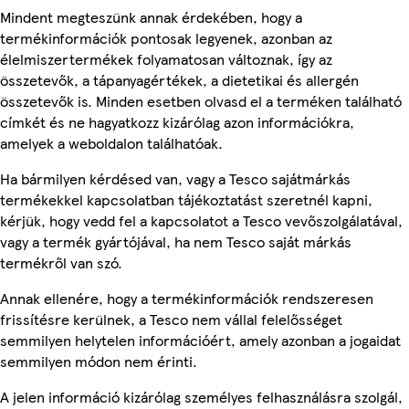
Mindent megteszünk annak érdekében, hogy a
termékinformációk pontosak legyenek, azonban az
élelmiszertermékek folyamatosan változnak, így az
összetevők, a tápanyagértékek, a dietetikai és allergén
összetevők is. Minden esetben olvasd el a terméken található
címkét és ne hagyatkozz kizárólag azon információkra,
amelyek a weboldalon találhatóak.
Ha bármilyen kérdésed van, vagy a Tesco sajátmárkás
termékekkel kapcsolatban tájékoztatást szeretnél kapni,
kérjük, hogy vedd fel a kapcsolatot a Tesco vevőszolgálatával,
vagy a termék gyártójával, ha nem Tesco saját márkás
termékről van szó.
Annak ellenére, hogy a termékinformációk rendszeresen
frissítésre kerülnek, a Tesco nem vállal felelősséget
semmilyen helytelen információért, amely azonban a jogaidat
semmilyen módon nem érinti.
A jelen információ kizárólag személyes felhasználásra szolgál,