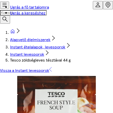
Ugrás a fő tartalomra
Ugrás a kereséshez
Alapvető élelmiszerek
Instant ételalapok, levesporok
Instant levesporok
Tesco zöldségleves tésztával 44 g
Vissza a Instant levesporok