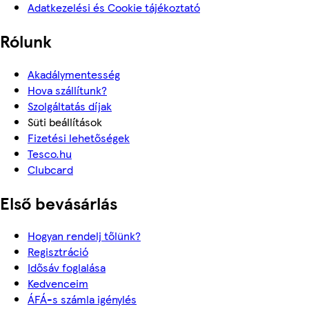
Adatkezelési és Cookie tájékoztató
Rólunk
Akadálymentesség
Hova szállítunk?
Szolgáltatás díjak
Süti beállítások
Fizetési lehetőségek
Tesco.hu
Clubcard
Első bevásárlás
Hogyan rendelj tőlünk?
Regisztráció
Idősáv foglalása
Kedvenceim
ÁFÁ-s számla igénylés