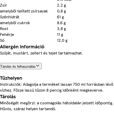
Zsír
2,2 g
amelyből telített zsírsavak
0,8 g
Szénhidrát
61 g
amelyből cukrok
8,6 g
Rost
3,8 g
Fehérje
11 g
Só
12,0 g
Allergén információ
Szóját, mustárt, zellert és tejet tartalmazhat.
Tárolás és felhasználás
Tűzhelyen
Instrukciók: Adagolja a terméket lassan 750 ml forrásban lévő
vízhez. Főzze lassú tűzön 8 percig időnként megkeverve.
Tárolás
Minőségét megőrzi: a csomagolás hátoldalán jelzett időpontig.
Hűvös, száraz helyen tartandó.