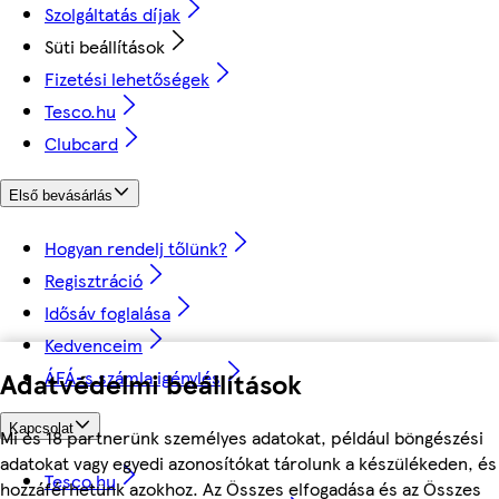
Szolgáltatás díjak
Süti beállítások
Fizetési lehetőségek
Tesco.hu
Clubcard
Első bevásárlás
Hogyan rendelj tőlünk?
Regisztráció
Idősáv foglalása
Kedvenceim
ÁFÁ-s számla igénylés
Adatvédelmi beállítások
Kapcsolat
Mi és 18 partnerünk személyes adatokat, például böngészési
adatokat vagy egyedi azonosítókat tárolunk a készülékeden, és
Tesco.hu
hozzáférhetünk azokhoz. Az Összes elfogadása és az Összes