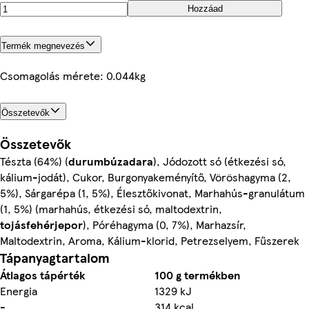
Hozzáad
Termék megnevezés
Csomagolás mérete: 0.044kg
Összetevők
Összetevők
Tészta (64%) (
durumbúzadara
), Jódozott só (étkezési só,
kálium-jodát), Cukor, Burgonyakeményítő, Vöröshagyma (2,
5%), Sárgarépa (1, 5%), Élesztőkivonat, Marhahús-granulátum
(1, 5%) (marhahús, étkezési só, maltodextrin,
tojásfehérjepor
), Póréhagyma (0, 7%), Marhazsír,
Maltodextrin, Aroma, Kálium-klorid, Petrezselyem, Fűszerek
Tápanyagtartalom
Átlagos tápérték
100 g termékben
Energia
1329 kJ
-
314 kcal