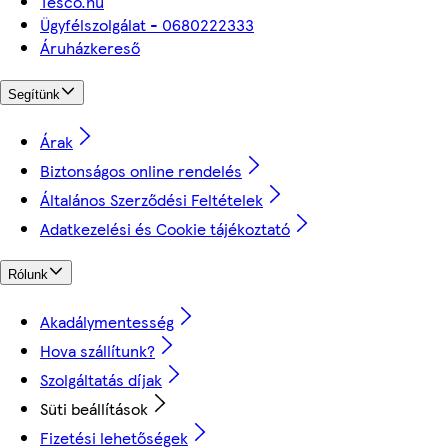
Tesco.hu
Ügyfélszolgálat - 0680222333
Áruházkereső
Segítünk
Árak
Biztonságos online rendelés
Általános Szerződési Feltételek
Adatkezelési és Cookie tájékoztató
Rólunk
Akadálymentesség
Hova szállítunk?
Szolgáltatás díjak
Süti beállítások
Fizetési lehetőségek