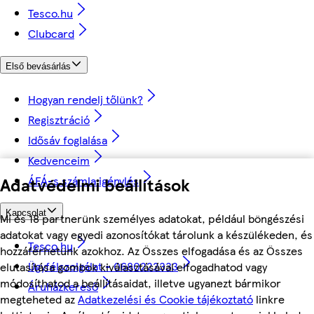
Tesco.hu
Clubcard
Első bevásárlás
Hogyan rendelj tőlünk?
Regisztráció
Idősáv foglalása
Kedvenceim
ÁFÁ-s számla igénylés
Adatvédelmi beállítások
Kapcsolat
Mi és 18 partnerünk személyes adatokat, például böngészési
adatokat vagy egyedi azonosítókat tárolunk a készülékeden, és
Tesco.hu
hozzáférhetünk azokhoz. Az Összes elfogadása és az Összes
Ügyfélszolgálat - 0680222333
elutasítása gombok kiválasztásával elfogadhatod vagy
módosíthatod a beállításaidat, illetve ugyanezt bármikor
Áruházkereső
megteheted az
Adatkezelési és Cookie tájékoztató
linkre