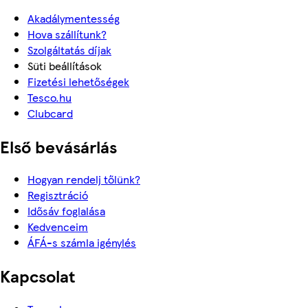
Akadálymentesség
Hova szállítunk?
Szolgáltatás díjak
Süti beállítások
Fizetési lehetőségek
Tesco.hu
Clubcard
Első bevásárlás
Hogyan rendelj tőlünk?
Regisztráció
Idősáv foglalása
Kedvenceim
ÁFÁ-s számla igénylés
Kapcsolat