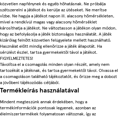
közvetlen napfénynek és egyéb hőhatásnak. Ne próbálja
szétszerelni a játékot és kerülje az ütéseket. Ne merítse
vízbe. Ne hagyja a játékot napon ill. alacsony hőmérsékleten,
mivel a rendkívül magas vagy alacsony hőmérséklet
károsíthatja a játékot. Ne változtasson a játékon olyan módon,
hogy az befolyásolja a játék biztonságos használatát. A játék
kizárólag felnőtt közvetlen felügyelete mellett használható.
Használat előtt mindig ellenőrizze a játék állapotát. Ha
sérülést észlel, tartsa gyermekektől távol a játékot.
FIGYELMEZTETES!
Távolítsa el a csomagolás minden olyan részét, amely nem
tartozékát a játéknak, és tartsa gyermekektől távol. Olvassa el
a csomagoláson található tájékoztatót, és őrizze meg a dobozt
a jövőbeni tájékozódás céljából.
Termékleírás használatával
Mindent megteszünk annak érdekében, hogy a
termékinformációk pontosak legyenek, azonban az
élelmiszertermékek folyamatosan változnak, így az