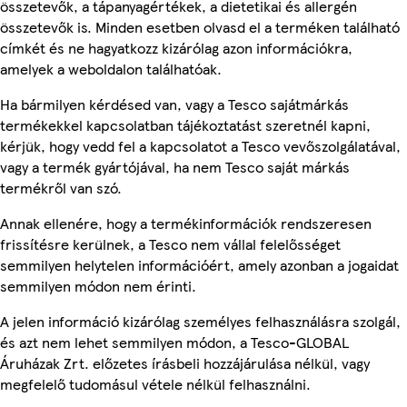
összetevők, a tápanyagértékek, a dietetikai és allergén
összetevők is. Minden esetben olvasd el a terméken található
címkét és ne hagyatkozz kizárólag azon információkra,
amelyek a weboldalon találhatóak.
Ha bármilyen kérdésed van, vagy a Tesco sajátmárkás
termékekkel kapcsolatban tájékoztatást szeretnél kapni,
kérjük, hogy vedd fel a kapcsolatot a Tesco vevőszolgálatával,
vagy a termék gyártójával, ha nem Tesco saját márkás
termékről van szó.
Annak ellenére, hogy a termékinformációk rendszeresen
frissítésre kerülnek, a Tesco nem vállal felelősséget
semmilyen helytelen információért, amely azonban a jogaidat
semmilyen módon nem érinti.
A jelen információ kizárólag személyes felhasználásra szolgál,
és azt nem lehet semmilyen módon, a Tesco-GLOBAL
Áruházak Zrt. előzetes írásbeli hozzájárulása nélkül, vagy
megfelelő tudomásul vétele nélkül felhasználni.